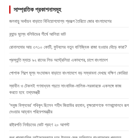
সাম্প্রতিক প্রকাশনাসমূহ
জলবায়ু অর্থায়ন বাড়াতে বিনিয়োগযোগ্য প্রকল্প তৈরিতে জোর বাংলাদেশের
ব্র্যান্ড মূল্যে বলিউডের শীর্ষে আলিয়া ভাট
রোনালদোর আয় ৩৭১০ কোটি, ফুটবলের নতুন বাণিজ্যিক রাজা হওয়ার দৌড়ে কারা?
প্রস্তুতি ম্যাচে ৯২ রানের লিড অস্ট্রেলিয়া একাদশের, চাপে বাংলাদেশ
পোশাক শিল্পে মূল্য সংযোজন বাড়াতে বাংলাদেশে বড় সম্ভাবনা দেখছে দক্ষিণ কোরিয়া
স্বাধীন ও টেকসই গণমাধ্যম গড়তে সাংবাদিক-মালিক-সরকারকে একসঙ্গে কাজ
করতে হবে: তথ্যমন্ত্রী
‘সবুজ বিপ্লবের’ পথিকৃৎ ছিলেন শহীদ জিয়াউর রহমান, বৃক্ষরোপণকে গণআন্দোলনে রূপ
দেওয়ার আহ্বান পরিবেশমন্ত্রীর
রাষ্ট্রপতি নির্বাচনের ভোট গ্রহণ ২০ আগস্ট
রুশ পারমাণবিক আইসব্রেকারে চড়ে উত্তর মেরু অভিযানে বাংলাদেশের প্রত্যয়