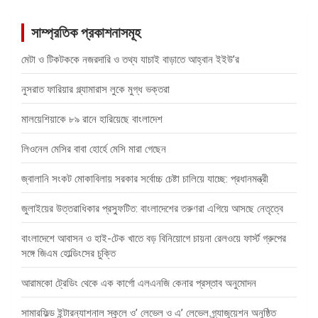
সাম্প্রতিক প্রকাশনাসমূহ
মেটা ও টিকটককে নজরদারি ও তথ্য যাচাই বাড়াতে আহ্বান ইইউ’র
নুসরাত ফারিয়ার গ্ল্যামারাস লুকে মুগ্ধ ভক্তরা
মালয়েশিয়াকে ৮৯ রানে হারিয়েছে বাংলাদেশ
লিওনেল মেসির বাবা হোর্হে মেসি মারা গেছেন
জ্বালানি সংকট মোকাবিলায় সরকার সর্বোচ্চ চেষ্টা চালিয়ে যাচ্ছে: প্রধানমন্ত্রী
জুলাইয়ের উত্তরাধিকার প্রস্ফুটিত: বাংলাদেশের তরুণরা এগিয়ে আসছে নেতৃত্বে
বাংলাদেশে আবাসন ও হাই-টেক খাতে বড় বিনিয়োগে চায়না রেলওয়ে ফার্স্ট গ্রুপের
সঙ্গে জিএম হোল্ডিংসের চুক্তি
আরামকো ট্রেডিং থেকে এক কার্গো এলএনজি কেনার প্রস্তাব অনুমোদন
সামারফিল্ড ইন্টারন্যাশনাল স্কুলে ও’ লেভেল ও এ’ লেভেল গ্র্যাজুয়েশন অনুষ্ঠিত