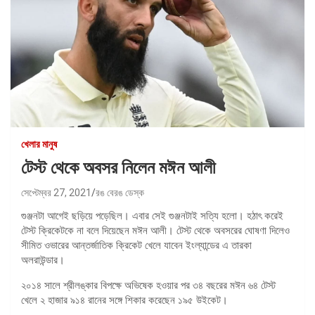
খেলার মানুষ
টেস্ট থেকে অবসর নিলেন মঈন আলী
সেপ্টেম্বর 27, 2021
রঙ বেরঙ ডেস্ক
গুঞ্জনটা আগেই ছড়িয়ে পড়েছিল। এবার সেই গুঞ্জনটাই সত্যি হলো। হঠাৎ করেই
টেস্ট ক্রিকেটকে না বলে দিয়েছেন মঈন আলী। টেস্ট থেকে অবসরের ঘোষণা দিলেও
সীমিত ওভারের আন্তর্জাতিক ক্রিকেট খেলে যাবেন ইংল্যান্ডের এ তারকা
অলরাউন্ডার।
২০১৪ সালে শ্রীলঙ্কার বিপক্ষে অভিষেক হওয়ার পর ৩৪ বছরের মঈন ৬৪ টেস্ট
খেলে ২ হাজার ৯১৪ রানের সঙ্গে শিকার করেছেন ১৯৫ উইকেট।