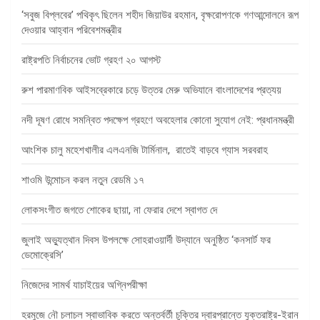
‘সবুজ বিপ্লবের’ পথিকৃৎ ছিলেন শহীদ জিয়াউর রহমান, বৃক্ষরোপণকে গণআন্দোলনে রূপ
দেওয়ার আহ্বান পরিবেশমন্ত্রীর
রাষ্ট্রপতি নির্বাচনের ভোট গ্রহণ ২০ আগস্ট
রুশ পারমাণবিক আইসব্রেকারে চড়ে উত্তর মেরু অভিযানে বাংলাদেশের প্রত্যয়
নদী দূষণ রোধে সমন্বিত পদক্ষেপ গ্রহণে অবহেলার কোনো সুযোগ নেই: প্রধানমন্ত্রী
আংশিক চালু মহেশখালীর এলএনজি টার্মিনাল, রাতেই বাড়বে গ্যাস সরবরাহ
শাওমি উন্মোচন করল নতুন রেডমি ১৭
লোকসংগীত জগতে শোকের ছায়া, না ফেরার দেশে স্বাগত দে
জুলাই অভ্যুত্থান দিবস উপলক্ষে সোহরাওয়ার্দী উদ্যানে অনুষ্ঠিত ‘কনসার্ট ফর
ডেমোক্রেসি’
নিজেদের সামর্থ যাচাইয়ের অগ্নিপরীক্ষা
হরমুজে নৌ চলাচল স্বাভাবিক করতে অন্তর্বর্তী চুক্তির দ্বারপ্রান্তে যুক্তরাষ্ট্র-ইরান