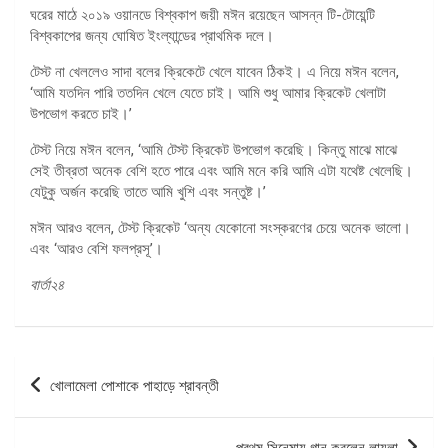
ঘরের মাঠে ২০১৯ ওয়ানডে বিশ্বকাপ জয়ী মঈন রয়েছেন আসন্ন টি-টোয়েন্টি
বিশ্বকাপের জন্য ঘোষিত ইংল্যান্ডের প্রাথমিক দলে।
টেস্ট না খেললেও সাদা বলের ক্রিকেটে খেলে যাবেন ঠিকই। এ নিয়ে মঈন বলেন,
‘আমি যতদিন পারি ততদিন খেলে যেতে চাই। আমি শুধু আমার ক্রিকেট খেলাটা
উপভোগ করতে চাই।’
টেস্ট নিয়ে মঈন বলেন, ‘আমি টেস্ট ক্রিকেট উপভোগ করেছি। কিন্তু মাঝে মাঝে
সেই তীব্রতা অনেক বেশি হতে পারে এবং আমি মনে করি আমি এটা যথেষ্ট খেলেছি।
যেটুকু অর্জন করেছি তাতে আমি খুশি এবং সন্তুষ্ট।’
মঈন আরও বলেন, টেস্ট ক্রিকেট ‘অন্য যেকোনো সংস্করণের চেয়ে অনেক ভালো।
এবং ‘আরও বেশি ফলপ্রসূ’।
বার্তা২৪
পোস্ট
খোলামেলা পোশাকে পাহাড়ে শ্রাবন্তী
ন্যাভিগেশন
প্রথম সিনেমায় গান করলেন লায়লা