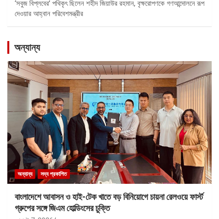
‘সবুজ বিপ্লবের’ পথিকৃৎ ছিলেন শহীদ জিয়াউর রহমান, বৃক্ষরোপণকে গণআন্দোলনে রূপ
দেওয়ার আহ্বান পরিবেশমন্ত্রীর
অন্যান্য
অন্যান্য
সদ্য প্রকাশিত
বাংলাদেশে আবাসন ও হাই-টেক খাতে বড় বিনিয়োগে চায়না রেলওয়ে ফার্স্ট
গ্রুপের সঙ্গে জিএম হোল্ডিংসের চুক্তি