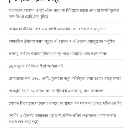
বাংলাদেশে আবাসন ও হাই-টেক খাতে বড় বিনিয়োগে চায়না রেলওয়ে ফার্স্ট গ্রুপের
সঙ্গে জিএম হোল্ডিংসের চুক্তি
আরামকো ট্রেডিং থেকে এক কার্গো এলএনজি কেনার প্রস্তাব অনুমোদন
সামারফিল্ড ইন্টারন্যাশনাল স্কুলে ও’ লেভেল ও এ’ লেভেল গ্র্যাজুয়েশন অনুষ্ঠিত
জলবায়ু অর্থায়ন বাড়াতে বিনিয়োগযোগ্য প্রকল্প তৈরিতে জোর বাংলাদেশের
ব্র্যান্ড মূল্যে বলিউডের শীর্ষে আলিয়া ভাট
রোনালদোর আয় ৩৭১০ কোটি, ফুটবলের নতুন বাণিজ্যিক রাজা হওয়ার দৌড়ে কারা?
প্রস্তুতি ম্যাচে ৯২ রানের লিড অস্ট্রেলিয়া একাদশের, চাপে বাংলাদেশ
পোশাক শিল্পে মূল্য সংযোজন বাড়াতে বাংলাদেশে বড় সম্ভাবনা দেখছে দক্ষিণ কোরিয়া
স্বাধীন ও টেকসই গণমাধ্যম গড়তে সাংবাদিক-মালিক-সরকারকে একসঙ্গে কাজ
করতে হবে: তথ্যমন্ত্রী