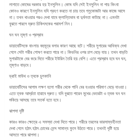
লাগাতে কোষের দরকার হয় ইনসুলিন। কোষ যদি সেই ইনসুলিন না পায় কিংবা
কোনও কারণে ইনসুলিন যদি গ্রহণ করতে না চায় তবে গ্লুকোজটা আর কাজে আসে
না। তখন খাওয়ার পরও দেখা যাবে ক্লান্তিভাব বা দুর্বলতা কাটছে না। এমনটা
বুঝতে পারলে দ্রুত চিকিৎসকের পরামর্শ নিন।
ঘন ঘন তৃষ্ণা ও প্রস্রাব
ডায়াবেটিসকে বাংলায় বহুমূত্র বলার কারণ আছে বটে। শরীরে সুগারের আধিক্য দেখা
গেলে সেটা শরীর শোষণ করতে পারে না। কিডনির ওপর চাপ বেড়ে যায়। তখন বাড়তি
সুগারটাকে বের করে দিতে শরীরে ইউরিন তৈরি হয় বেশি। এতে প্রস্রাব হবে ঘন ঘন,
তৃষ্ণাও বাড়বে।
ড্রাই মাউথ ও ত্বকে চুলকানি
ডায়াবেটিসের আগাম লক্ষণ হলো শরীর থেকে পানি বের হওয়ার পরিমাণ বেড়ে যাওয়া।
এতে ত্বক আর্দ্রতা হারাবে দ্রুত। যদি বুঝতে পারেন মুখের ভেতরটা ও ত্বক ঘন ঘন
শুকিয়ে আসছে তবে সতর্ক হতে হবে।
ঝাপসা দৃষ্টি
কারও কারও ক্ষেত্রে এ সমস্যা দেখা দিতে পারে। শরীরে তরলের ভারসাম্যহীনতা
দেখা গেলে হঠাৎ হঠাৎ চোখের লেন্স সামান্য ফুলে উঠতে পারে। তখনই দৃষ্টি হয়ে
আসতে পারে ঝাপসা।