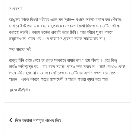
সংক্রমণ
আঙুলের ফাঁকে কিংবা শরীরের এমন সব স্থান—যেখানে আলো-বাতাস কম পৌঁছায়,
সেখানে ইস্ট তথা এক ধরনের ছত্রাকের সংক্রমণ দেখা দিলেও ডায়াবেটিস পরীক্ষা
করানো জরুরি। কারণ ইস্টের খাবারই হচ্ছে চিনি। আর শরীরে সুগার বাড়লে
ছত্রাকগুলো খাবার পায়। যে কারণে সংক্রমণ সহজে সারতে চায় না।
ক্ষত সারতে দেরি
রক্তে চিনি বেড়ে গেলে তা রক্ত সরবরাহে বাধার কারণ হয়ে দাঁড়ায়। এতে কিছু
নার্ভও ক্ষতিগ্রস্ত হয়। যার ফলে সহজে কোনও ক্ষত সারবে না। তাই কোথাও কেটে
গেলে যদি সহজে না সারে তবে সেটাকেও ডায়াবেটিসের আগাম লক্ষণ ধরে নিতে
পারেন। একই কারণে পায়ের মাংসপেশী ও পায়ের পাতায় ব্যথা হতে পারে।
বাংলা ট্রিবিউন
পোস্ট
দিনে করোনা শনাক্ত পাঁচশর নিচে
ন্যাভিগেশন