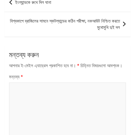
ইংল্যান্ডকে রুখে দিল ঘানা
ন্যাভিগেশন
বিশ্বকাপে ব্রাজিলের সামনে স্কটল্যান্ডের কঠিন পরীক্ষা, নকআউট নিশ্চিত করতে
মুখোমুখি দুই দল
মন্তব্য করুন
আপনার ই-মেইল এ্যাড্রেস প্রকাশিত হবে না।
*
চিহ্নিত বিষয়গুলো আবশ্যক।
মন্তব্য
*