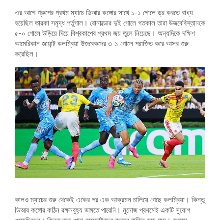
এর আগে গ্রুপের প্রথম ম্যাচে ডিআর কঙ্গোর সাথে ১-১ গোলে ড্র করতে বাধ্য
হয়েছিল তারকা সমৃদ্ধ পর্তুগাল। রোনাল্ডোর দুই গোলে গতকাল তারা উজবেবিস্তানকে
৫-০ গোলে উড়িয়ে দিয়ে বিশ্বকাপের প্রথম জয় তুলে নিয়েছে। অন্যদিকে দক্ষিণ
আমেরিকান জায়ান্ট কলম্বিয়া উজবেকদের ৩-১ গোলে পরাজিত করে আসর শুরু
করেছিল।
কালও ম্যাচের শুরু থেকেই একের পর এক আক্রমন চালিয়ে গেছে কলম্বিয়া। কিন্তু
ডিআর কঙ্গোর কঠিন রক্ষনবুহ্য ভাঙ্গতে পারেনি। মুনোজ প্রথমেই একটি সুযোগ