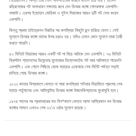
পেয়েছিলেন। কিন্ত তার গোল অফসাইডের কারনে বাতিল হয়ে যায়। হামেস
রড্রিগেজের শট অসাধারণ দক্ষতায় রুখে দেন ডিআর কঙ্গো গোলরক্ষক এমপাসি-
নাজাউ। এরপর ইয়োহান মোয়িকা ও লুইস দিয়াজের আরও দুটি শট সেভ করেন
এমপাসি।
কিন্তু প্রথম হাইড্রেশন বিরতির পর কলম্বিয়া কিছুটা ছন্দ হারিয়ে ফেলে। সেই
সুযোগে ডিআর কঙ্গো তাদের উপর চড়াও হয়। যদিও তেমন কোন সুযোগ তারা তৈরী
করতে পারেনি।
৫০ মিনিটে দিয়াজের আরও একটি শট পা দিয়ে আটকে দেন এমপাসি। ৭৬ মিনিটে
ক্রিস্টাল প্যালেসের ডিফেন্ডার মুনোজের ডিফ্লেকটেড শট আর আটকাতে পারেননি
এমপাসি। এক গোলে পিছিয়ে থেকে ম্যাচের একেবারে শেষ মিনিট পর্যন্ত লড়াই
চালিয়ে গেছে ডিআর কঙ্গো।
২০২২ কাতার বিশ্বকাপে খেলতে না পারা কলম্বিয়া শনিবার মিয়ামিতে গ্রুপের শেষ
ম্যাচে পর্তুগালের এবং আটালান্টায় ডিআর কঙ্গো উজবেকিস্তানের মুখোমুখি হবে।
১৯৭৪ সালের পর প্রথমবারের মত বিশ^কাপে খেলতে আসা আফ্রিকান দল ডিআর
কঙ্গোর সামনে এখনও শেষ ৩২’এ ওঠার সুযোগ রয়েছে।
পোস্ট