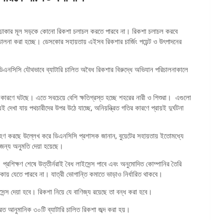
ন, ঢাকার মূল সড়কে কোনো রিকশা চলাচল করতে পারবে না। রিকশা চলাচল করবে
চালনা করা হচ্ছে। ডেসকোর সহায়তায় এইসব রিকশার চার্জিং পয়েন্ট ও উৎপাদনের
এনসিসি যৌথভাবে ব্যাটারি চালিত অবৈধ রিকশার বিরুদ্ধে অভিযান পরিচালনাকালে
র কারণে ঘটছে। এতে সবচেয়ে বেশি ক্ষতিগ্রস্ত হচ্ছে শহরের নারী ও শিশুরা। এগুলো
 দেখা যায় পথচারীদের উপর উঠে যাচ্ছে, অনিয়ন্ত্রিত গতির কারণে প্রায়ই দুর্ঘটনা
গ্রহণ করছে উল্লেখ করে ডিএনসিসি প্রশাসক জানান, বুয়েটের সহায়তায় ইতোমধ্যে
র জন্য অনুমতি দেয়া হয়েছে।
প্রশিক্ষণ শেষে উত্তীর্নরাই বৈধ লাইসেন্স পাবে এবং অনুমোদিত কোম্পানির তৈরি
ায় যেতে পারবে না। যাত্রী ভোগান্তি কমাতে ভাড়াও নির্ধারিত থাকবে।
ন্স দেয়া হবে। রিকশা নিয়ে যে বাণিজ্য রয়েছে তা বন্ধ করা হবে।
 আনুমানিক ৩০টি ব্যাটারি চালিত রিকশা জব্দ করা হয়।