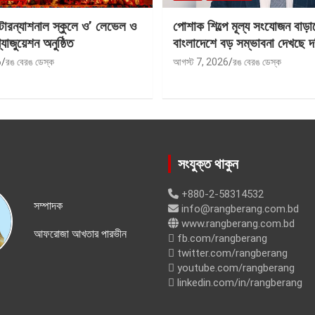
ন্টারন্যাশনাল স্কুলে ও’ লেভেল ও
পোশাক শিল্পে মূল্য সংযোজন বাড়া
যাজুয়েশন অনুষ্ঠিত
বাংলাদেশে বড় সম্ভাবনা দেখছে দ
6
রঙ বেরঙ ডেস্ক
আগস্ট 7, 2026
রঙ বেরঙ ডেস্ক
সংযুক্ত থাকুন
+880-2-58314532
সম্পাদক
info@rangberang.com.bd
www.rangberang.com.bd
আফরোজা আখতার পারভীন
fb.com/rangberang
twitter.com/rangberang
youtube.com/rangberang
linkedin.com/in/rangberang