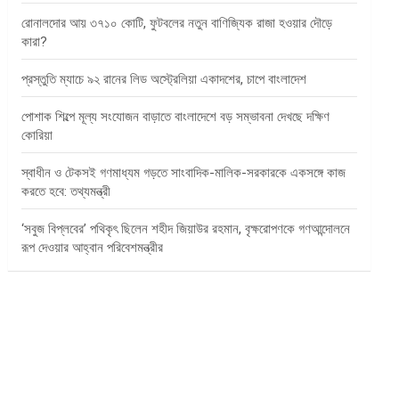
রোনালদোর আয় ৩৭১০ কোটি, ফুটবলের নতুন বাণিজ্যিক রাজা হওয়ার দৌড়ে
কারা?
প্রস্তুতি ম্যাচে ৯২ রানের লিড অস্ট্রেলিয়া একাদশের, চাপে বাংলাদেশ
পোশাক শিল্পে মূল্য সংযোজন বাড়াতে বাংলাদেশে বড় সম্ভাবনা দেখছে দক্ষিণ
কোরিয়া
স্বাধীন ও টেকসই গণমাধ্যম গড়তে সাংবাদিক-মালিক-সরকারকে একসঙ্গে কাজ
করতে হবে: তথ্যমন্ত্রী
‘সবুজ বিপ্লবের’ পথিকৃৎ ছিলেন শহীদ জিয়াউর রহমান, বৃক্ষরোপণকে গণআন্দোলনে
রূপ দেওয়ার আহ্বান পরিবেশমন্ত্রীর