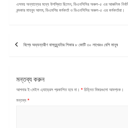
এসময় অন্যান্যের মধ্যে উপস্থিত ছিলেন, ডিএনসিসির অঞ্চল-৫ এর আঞ্চলিক নির্বাহী কর
খন্দকার মাহবুব আলম, ডিএমপির কর্মকর্তা ও ডিএনসিসির অঞ্চল-৫ এর কর্মকর্তারা।
পোস্ট
বিশ্বে অভ্যন্তরীণ বাস্তুচ্যুতির শিকার ৮ কোটি ৩০ লাখেরও বেশি মানুষ
ন্যাভিগেশন
মন্তব্য করুন
আপনার ই-মেইল এ্যাড্রেস প্রকাশিত হবে না।
*
চিহ্নিত বিষয়গুলো আবশ্যক।
মন্তব্য
*