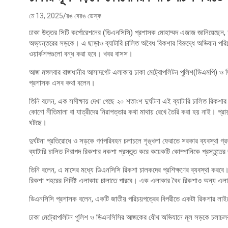
মে 13, 2025
রঙ বেরঙ ডেস্ক
ঢাকা উত্তর সিটি কর্পোরেশনের (ডিএনসিসি) প্রশাসক মোহাম্মদ এজাজ জানিয়েছে
অভ্যন্তরের সড়কে। এ ছাড়াও ব্যাটারি চালিত অবৈধ রিকশার বিরুদ্ধে অভিযান পরি
ওয়ার্কশপগুলো বন্ধ করা হবে। খবর বাসস।
আজ মঙ্গলবার রাজধানীর আসাদগেট এলাকায় ঢাকা মেট্রোপলিটন পুলিশ(ডিএমপি) ও ডি
প্রশাসক এসব কথা বলেন।
তিনি বলেন, এক সমীক্ষায় দেখা গেছে ২০ শতাংশ দুর্ঘটনা এই ব্যাটারি চালিত রিকশা
কোনো নীতিমালা বা যাত্রীদের নিরাপত্তার কথা মাথায় রেখে তৈরি করা হয় নাই। প্রায়ই
ঘটছে।
দুর্ঘটনা প্রতিরোধে ও সড়কে গণপরিবহন চলাচলে শৃঙ্খলা ফেরাতে সরকার ব্যবস্থা 
ব্যাটারি চালিত নিরাপদ রিকশার নকশা প্রস্তুত করে কয়েকটি কোম্পানিকে প্রস্তুতে
তিনি বলেন, এ মাসের মধ্যে ডিএনসিসি রিকশা চালকদের প্রশিক্ষণের ব্যবস্থা করবে। 
রিকশা শহরের নির্দিষ্ট এলাকায় চালাতে পারবে। এক এলাকার বৈধ রিকশাও অন্য এলাক
ডিএনসিসি প্রশাসক বলেন, একটি জাতীয় পরিচয়পত্রের বিপরীতে একটা রিকশার লাইসে
ঢাকা মেট্রোপলিটন পুলিশ ও ডিএনসিসির আজকের যৌথ অভিযানে মূল সড়কে চলাচলরত