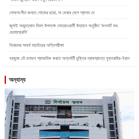
লোকসংগীত জগতে শোকের ছায়া, না ফেরার দেশে স্বাগত দে
জুলাই অভ্যুত্থান দিবস উপলক্ষে সোহরাওয়ার্দী উদ্যানে অনুষ্ঠিত ‘কনসার্ট ফর
ডেমোক্রেসি’
নিজেদের সামর্থ যাচাইয়ের অগ্নিপরীক্ষা
হরমুজে নৌ চলাচল স্বাভাবিক করতে অন্তর্বর্তী চুক্তির দ্বারপ্রান্তে যুক্তরাষ্ট্র-ইরান
অন্যান্য