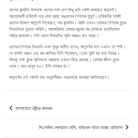
ছেলের জন্মদিন উপলক্ষে ছেলের সঙ্গে বেশ কিছু ছবি পোস্ট করেছেন ঋতুপর্ণা।
প্রত্যেকটি ছবিতেই ধরে রাখা আছে অঙ্কনের শৈশবের মুহূর্ত। ছবিগুলির সঙ্গেই
ছেলের উদ্দেশে ঋতুপর্ণা লিখেছেন, ‘শুভ জন্মদিন। আমি এখনও তোমার শৈশবের সুন্দর
দিনগুলিকে ভুলতে পারিনি। আমেরিকায় তোমার জন্মের পর তোমাকে ক্যামিসোল
পরিয়ে রাখতাম। সেই অমল দিনগুলির স্মৃতি আজও মনে আছে।’
ছেলের শৈশবের দিনগুলি এখন সুদূর অতীত হলেও, ঋতুপর্ণার মনে এখনও তা স্পষ্ট।
সে কথাই আরও এক বার জানিয়ে তিনি লিখেছেন, ‘এখন তুমি বড় হয়ে গিয়েছ।
কিন্তু সেই সুন্দর স্মৃতিগুলো আমাকে এখনও ঘিরে রেখেছে। তোমার জীবন সুন্দর
হোক। ভাল মানুষ হও। ইতি তোমার মা।’
ঋতুপর্ণার এই পোস্টে তার অনুরাগীরাও অঙ্কনকে শুভেচ্ছা জানিয়েছেন।
পোস্ট
হাসপাতালে রবীন্দ্র জাদেজা
ন্যাভিগেশন
পিএসজির স্কোয়াডে মেসি, অভিষেক ঘটতে যাচ্ছে রেইমসে!