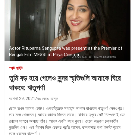
Actor Rituparna Sengupta was present at the Premier of
Bengali Film MESSI at Priya Cinema.
স্পট লাইট
তুমি বড় হয়ে গেলেও সুন্দর স্মৃতিগুলি আমাকে ঘিরে
থাকবে: ঋতুপর্ণা
আগস্ট 29, 2021
রঙ বেরঙ ডেস্ক
ছেলে তখন অনেক ছোট। একরত্তিকে সযত্নে আগলে রাখতেন ঋতুপর্ণা সেনগুপ্ত।
তার সঙ্গে খেলতেন। আদরে ভরিয়ে দিতেন তাকে। রবিবার দুপুরে সেই দিনগুলোই যেন
চোখের সামনে ভাসছে তাঁর। আরও একটা বছর ঘুরল। ছেলে অঙ্কন চক্রবর্তীর
জন্মদিন এল। এই বিশেষ দিনে ছেলের প্রতি আবেগ, ভালবাসার কথা ইনস্টাগ্রামে
তুলে ধরলেন ঋতুপর্ণা।