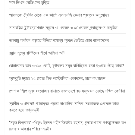
সঙ্গে জিএম হোল্ডিংসের চুক্তি
আরামকো ট্রেডিং থেকে এক কার্গো এলএনজি কেনার প্রস্তাব অনুমোদন
সামারফিল্ড ইন্টারন্যাশনাল স্কুলে ও’ লেভেল ও এ’ লেভেল গ্র্যাজুয়েশন অনুষ্ঠিত
জলবায়ু অর্থায়ন বাড়াতে বিনিয়োগযোগ্য প্রকল্প তৈরিতে জোর বাংলাদেশের
ব্র্যান্ড মূল্যে বলিউডের শীর্ষে আলিয়া ভাট
রোনালদোর আয় ৩৭১০ কোটি, ফুটবলের নতুন বাণিজ্যিক রাজা হওয়ার দৌড়ে কারা?
প্রস্তুতি ম্যাচে ৯২ রানের লিড অস্ট্রেলিয়া একাদশের, চাপে বাংলাদেশ
পোশাক শিল্পে মূল্য সংযোজন বাড়াতে বাংলাদেশে বড় সম্ভাবনা দেখছে দক্ষিণ কোরিয়া
স্বাধীন ও টেকসই গণমাধ্যম গড়তে সাংবাদিক-মালিক-সরকারকে একসঙ্গে কাজ
করতে হবে: তথ্যমন্ত্রী
‘সবুজ বিপ্লবের’ পথিকৃৎ ছিলেন শহীদ জিয়াউর রহমান, বৃক্ষরোপণকে গণআন্দোলনে রূপ
দেওয়ার আহ্বান পরিবেশমন্ত্রীর