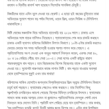
রহমান ও দ্বিতীয় রানার্স আপ হয়েছেন সিলেটের সানজিদা চৌধুরী।
বিজয়ীদের হাতে এদিন তুলে দেওয়া হয় ক্রেস্ট। এ ছাড়া দুই বছরের চুক্তিতে তারা
অভিনয়ের সুযোগ পাবেন বড় পর্দার সিনেমা, ওয়েব ফিল্ম, ওয়েব সিরিজ ও টেলিভিশন
ধারাবাহিকে।
মিষ্টি ঘোষের মঞ্চনাটক দিয়ে অভিনয়ে হাতেখড়ি হয় ২০১৬ সালে। ঢাকায় এসে
অভিনয়ের সঙ্গে নাচের তালিমও নিয়েছেন। স্নাতকোত্তর শেষ করে চাকরি করছেন
ঢাকার একটি ফ্যাশন হাউসের ডিজিটাল বিপণন বিভাগে। ১০টা-৫টার চাকরি করলেও
ভেতরে ভেতরে সব সময় অভিনেত্রী হওয়ার স্বপ্ন লালন করে গেছেন। এ
প্রতিযোগিতায় অংশ নেওয়া এক বন্ধুর পরামর্শে নিবন্ধন করেন, এরপর সেরা ৪০,
২০ ও ১৬ পেরিয়ে পৌঁছে যান সেরা ১০-এ। সেরা দশের একটি রাউন্ডে খারাপ
পারফরম্যান্সে বাদ পড়েন। তবে বিচারকদের বিশেষ বিবেচনায় তাকে একটা সুযোগ
দেওয়া হয়। সুযোগটা দারুণভাবে কাজে লাগান মিষ্টি। বাদ পড়তে যাওয়ার অবস্থা
থেকে চ্যাম্পিয়নের মুকুট এখন তার মাথায়!
বরিশালের সাকিব হোসাইন জগন্নাথ বিশ্ববিদ্যালয়ের ফিল্ম অ্যান্ড টেলিভিশন বিভাগে
চতুর্থ বর্ষে পড়ছেন। ক্যামেরার পেছনেও কাজ করছেন। তার নির্দেশিত কিছু
স্বল্পদৈর্ঘ্য চলচ্চিত্রও জায়গা পেয়েছে বিশ্বের বিভিন্ন চলচ্চিত্র উৎসবে। ক্যামেরার
সামনে কাজ করার আগ্রহ তেমন না জন্মালেও প্রতিযোগিতার ফেসবুক পোস্ট দেখে
নিবন্ধন করে ফেলেন তিনি। প্রতিটি ধাপ পেরিয়ে হেয়ে যান চ্যাম্পিয়ন। তার কথায়,
‘শুধু চ্যাম্পিয়ন হয়েছি বলেই দিনটি আমার জন্য বিশেষ নয়। এদিন বাবা উপস্থিত