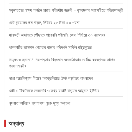
সবুজায়নের লক্ষ্য অর্জনে চারার পরিচর্যায় জরুরি – বৃক্ষমেলার সমাপনীতে পরিবেশমন্ত্রী
জেট ফুয়েলের দাম বাড়ল, লিটারে ২৮ টাকা ৫৩ পয়সা
যানজটে আদালতে পৌঁছাতে পারেননি পরীমনি, জেরা পিছিয়ে ৩০ নভেম্বর
ঝালকাঠির ভাসমান পেয়ারার বাজার পরিদর্শন মার্কিন রাষ্ট্রদূতের
বিদ্যুৎ ও জ্বালানি নিরাপত্তায় বিদ্যমান অবকাঠামোর সর্বোচ্চ ব্যবহারের তাগিদ
প্রধানমন্ত্রীর
ভাঙা আত্মবিশ্বাস নিয়েই অস্ট্রেলিয়ার টেস্ট লড়াইয়ে বাংলাদেশ
মেটা ও টিকটককে নজরদারি ও তথ্য যাচাই বাড়াতে আহ্বান ইইউ’র
নুসরাত ফারিয়ার গ্ল্যামারাস লুকে মুগ্ধ ভক্তরা
অন্যান্য