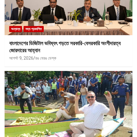
অন্যান্য
সদ্য প্রকাশিত
বাংলাদেশের ডিজিটাল ভবিষ্যৎ গড়তে সরকারি-বেসরকারি অংশীদারত্ব
জোরদারের আহ্বান
আগস্ট 9, 2026
রঙ বেরঙ ডেস্ক