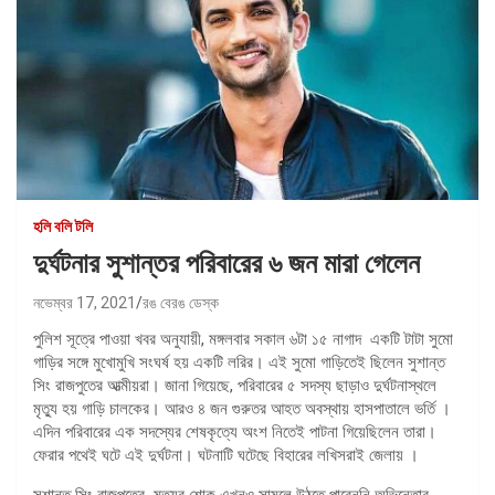
হলি বলি টলি
দুর্ঘটনার সুশান্তর পরিবারের ৬ জন মারা গেলেন
নভেম্বর 17, 2021
রঙ বেরঙ ডেস্ক
পুলিশ সূত্রে পাওয়া খবর অনুযায়ী, মঙ্গলবার সকাল ৬টা ১৫ নাগাদ একটি টাটা সুমো
গাড়ির সঙ্গে মুখোমুখি সংঘর্ষ হয় একটি লরির। এই সুমো গাড়িতেই ছিলেন সুশান্ত
সিং রাজপুতের আত্মীয়রা। জানা গিয়েছে, পরিবারের ৫ সদস্য ছাড়াও দুর্ঘটনাস্থলে
মৃত্যু হয় গাড়ি চালকের। আরও ৪ জন গুরুতর আহত অবস্থায় হাসপাতালে ভর্তি ।
এদিন পরিবারের এক সদস্যের শেষকৃত্যে অংশ নিতেই পাটনা গিয়েছিলেন তারা।
ফেরার পথেই ঘটে এই দুর্ঘটনা। ঘটনাটি ঘটেছে বিহারের লখিসরাই জেলায় ।
সুশান্ত সিং রাজপুতের মৃত্যুর শোক এখনও সামলে উঠতে পারেননি অভিনেতার