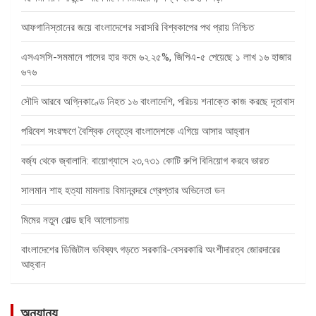
আফগানিস্তানের জয়ে বাংলাদেশের সরাসরি বিশ্বকাপের পথ প্রায় নিশ্চিত
এসএসসি-সমমানে পাসের হার কমে ৬২.২৫%, জিপিএ-৫ পেয়েছে ১ লাখ ১৬ হাজার
৬৭৬
সৌদি আরবে অগ্নিকাণ্ডে নিহত ১৬ বাংলাদেশি, পরিচয় শনাক্তে কাজ করছে দূতাবাস
পরিবেশ সংরক্ষণে বৈশ্বিক নেতৃত্বে বাংলাদেশকে এগিয়ে আসার আহ্বান
বর্জ্য থেকে জ্বালানি: বায়োগ্যাসে ২৩,৭৩১ কোটি রুপি বিনিয়োগ করবে ভারত
সালমান শাহ হত্যা মামলায় বিমানবন্দরে গ্রেপ্তার অভিনেতা ডন
মিমের নতুন বোল্ড ছবি আলোচনায়
বাংলাদেশের ডিজিটাল ভবিষ্যৎ গড়তে সরকারি-বেসরকারি অংশীদারত্ব জোরদারের
আহ্বান
অন্যান্য