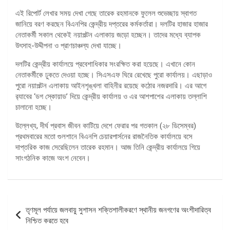
এই রিপোর্ট লেখার সময় দেখা গেছে তারেক রহমানকে ফুলেল শুভেচ্ছায় স্বাগত
জানিয়ে বরণ করছেন বিএনপির কেন্দ্রীয় দপ্তরের কর্মকর্তারা। দলটির হাজার হাজার
নেতাকর্মী সকাল থেকেই নয়াপল্টন এলাকায় জড়ো হচ্ছেন। তাদের মধ্যে ব্যাপক
উৎসাহ-উদ্দীপনা ও প্রাণচাঞ্চল্য দেখা যাচ্ছে।
দলটির কেন্দ্রীয় কার্যালয়ে প্রবেশাধিকার সংরক্ষিত করা হয়েছে। এখানে কোন
নেতাকর্মীকে ঢুকতে দেওয়া হচ্ছে। সিএসএফ ঘিরে রেখেছে পুরো কার্যালয়। এছাড়াও
পুরো নয়াপল্টন এলাকায় আইনশৃঙ্খলা বাহিনীর রয়েছে কঠোর নজরদারি। এর আগে
র‌্যাবের ‘ডগ স্কোয়াড’ দিয়ে কেন্দ্রীয় কার্যালয় ও এর আশপাশের এলাকায় তল্লাশি
চালানো হচ্ছে।
উল্লেখ্য, দীর্ঘ প্রবাস জীবন কাটিয়ে দেশে ফেরার পর গতকাল (২৮ ডিসেম্বর)
প্রথমবারের মতো গুলশানে বিএনপি চেয়ারপার্সনের রাজনৈতিক কার্যালয়ে বসে
দাপ্তরিক কাজ সেরেছিলেন তারেক রহমান। আজ তিনি কেন্দ্রীয় কার্যালয়ে গিয়ে
সাংগঠনিক কাজে অংশ নেবেন।
পোস্ট
তৃণমূল পর্যায়ে জলবায়ু সুশাসন শক্তিশালীকরণে স্থানীয় জনগণের অংশীদারিত্ব
ন্যাভিগেশন
নিশ্চিত করতে হবে