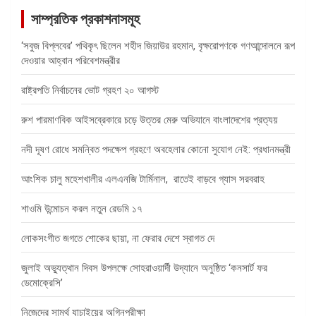
সাম্প্রতিক প্রকাশনাসমূহ
‘সবুজ বিপ্লবের’ পথিকৃৎ ছিলেন শহীদ জিয়াউর রহমান, বৃক্ষরোপণকে গণআন্দোলনে রূপ
দেওয়ার আহ্বান পরিবেশমন্ত্রীর
রাষ্ট্রপতি নির্বাচনের ভোট গ্রহণ ২০ আগস্ট
রুশ পারমাণবিক আইসব্রেকারে চড়ে উত্তর মেরু অভিযানে বাংলাদেশের প্রত্যয়
নদী দূষণ রোধে সমন্বিত পদক্ষেপ গ্রহণে অবহেলার কোনো সুযোগ নেই: প্রধানমন্ত্রী
আংশিক চালু মহেশখালীর এলএনজি টার্মিনাল, রাতেই বাড়বে গ্যাস সরবরাহ
শাওমি উন্মোচন করল নতুন রেডমি ১৭
লোকসংগীত জগতে শোকের ছায়া, না ফেরার দেশে স্বাগত দে
জুলাই অভ্যুত্থান দিবস উপলক্ষে সোহরাওয়ার্দী উদ্যানে অনুষ্ঠিত ‘কনসার্ট ফর
ডেমোক্রেসি’
নিজেদের সামর্থ যাচাইয়ের অগ্নিপরীক্ষা