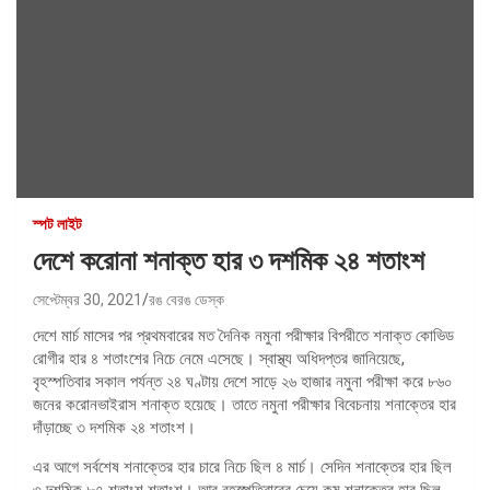
স্পট লাইট
দেশে করোনা শনাক্ত হার ৩ দশমিক ২৪ শতাংশ
সেপ্টেম্বর 30, 2021
রঙ বেরঙ ডেস্ক
দেশে মার্চ মাসের পর প্রথমবারের মত দৈনিক নমুনা পরীক্ষার বিপরীতে শনাক্ত কোভিড
রোগীর হার ৪ শতাংশের নিচে নেমে এসেছে। স্বাস্থ্য অধিদপ্তর জানিয়েছে,
বৃহস্পতিবার সকাল পর্যন্ত ২৪ ঘণ্টায় দেশে সাড়ে ২৬ হাজার নমুনা পরীক্ষা করে ৮৬০
জনের করোনভাইরাস শনাক্ত হয়েছে। তাতে নমুনা পরীক্ষার বিবেচনায় শনাক্তের হার
দাঁড়াচ্ছে ৩ দশমিক ২৪ শতাংশ।
এর আগে সর্বশেষ শনাক্তের হার চারে নিচে ছিল ৪ মার্চ। সেদিন শনাক্তের হার ছিল
৩ দশমিক ৮৭ শতাংশ শতাংশ। আর বৃহস্পতিবারের চেয়ে কম শনাক্তের হার ছিল