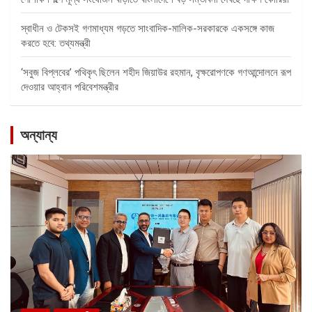
স্বাধীন ও টেকসই গণমাধ্যম গড়তে সাংবাদিক-মালিক-সরকারকে একসঙ্গে কাজ
করতে হবে: তথ্যমন্ত্রী
‘সবুজ বিপ্লবের’ পথিকৃৎ ছিলেন শহীদ জিয়াউর রহমান, বৃক্ষরোপণকে গণআন্দোলনে রূপ
দেওয়ার আহ্বান পরিবেশমন্ত্রীর
অন্যান্য