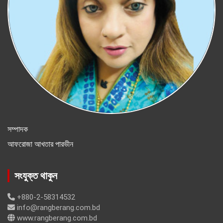
সম্পাদক
আফরোজা আখতার পারভীন
সংযুক্ত থাকুন
+880-2-58314532
info@rangberang.com.bd
www.rangberang.com.bd