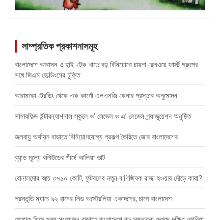
সাম্প্রতিক প্রকাশনাসমূহ
বাংলাদেশে আবাসন ও হাই-টেক খাতে বড় বিনিয়োগে চায়না রেলওয়ে ফার্স্ট গ্রুপের
সঙ্গে জিএম হোল্ডিংসের চুক্তি
আরামকো ট্রেডিং থেকে এক কার্গো এলএনজি কেনার প্রস্তাব অনুমোদন
সামারফিল্ড ইন্টারন্যাশনাল স্কুলে ও’ লেভেল ও এ’ লেভেল গ্র্যাজুয়েশন অনুষ্ঠিত
জলবায়ু অর্থায়ন বাড়াতে বিনিয়োগযোগ্য প্রকল্প তৈরিতে জোর বাংলাদেশের
ব্র্যান্ড মূল্যে বলিউডের শীর্ষে আলিয়া ভাট
রোনালদোর আয় ৩৭১০ কোটি, ফুটবলের নতুন বাণিজ্যিক রাজা হওয়ার দৌড়ে কারা?
প্রস্তুতি ম্যাচে ৯২ রানের লিড অস্ট্রেলিয়া একাদশের, চাপে বাংলাদেশ
পোশাক শিল্পে মূল্য সংযোজন বাড়াতে বাংলাদেশে বড় সম্ভাবনা দেখছে দক্ষিণ কোরিয়া