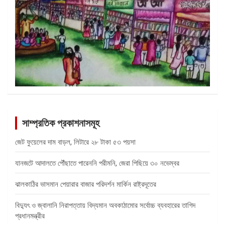
সাম্প্রতিক প্রকাশনাসমূহ
জেট ফুয়েলের দাম বাড়ল, লিটারে ২৮ টাকা ৫৩ পয়সা
যানজটে আদালতে পৌঁছাতে পারেননি পরীমনি, জেরা পিছিয়ে ৩০ নভেম্বর
ঝালকাঠির ভাসমান পেয়ারার বাজার পরিদর্শন মার্কিন রাষ্ট্রদূতের
বিদ্যুৎ ও জ্বালানি নিরাপত্তায় বিদ্যমান অবকাঠামোর সর্বোচ্চ ব্যবহারের তাগিদ
প্রধানমন্ত্রীর