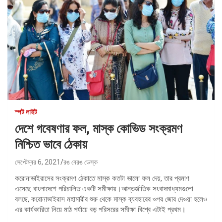
স্পট লাইট
দেশে গবেষণার ফল, মাস্ক কোভিড সংক্রমণ
নিশ্চিত ভাবে ঠেকায়
সেপ্টেম্বর 6, 2021
রঙ বেরঙ ডেস্ক
করোনাভাইরাসের সংক্রমণ ঠেকাতে মাস্ক কতটা ভালো ফল দেয়, তার প্রমাণ
এসেছে বাংলাদেশে পরিচালিত একটি সমীক্ষায়।আন্তর্জাতিক সংবাদমাধ্যমগুলো
বলছে, করোনাভাইরাস মহামারীর শুরু থেকে মাস্ক ব্যবহারের ওপর জোর দেওয়া হলেও
এর কার্যকারিতা নিয়ে মাঠ পর্যায়ে বড় পরিসরের সমীক্ষা বিশ্বে এটাই প্রথম।