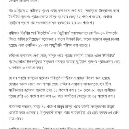
সেখানে চালানো হয়নি।
গত এপ্রিলে এ সমীক্ষার প্রথব পর্বের ফলাফলে দেখা যায়, ‘সমন্বিত’ উদ্যোগের ফলে
টার্গেটেড গ্রুপের গ্রামগুলোতে মাস্ক ব্যবহার বেড়ে ৪২ শতাংশ হয়েছে, যেখানে
‘কন্ট্রোল গ্রুপে’ গ্রামগুলোতে মাস্ক ব্যবহারের হার ১৩ শতাংশ।
সমীক্ষার দ্বিতীয় পর্বে ‘টার্গেটেড’ এবং ‘কন্ট্রোল’ গ্রামগুলোতে কোভিড-১৯ উপসর্গের
বিষয়ে জরিপ চালিয়েছেন গবেষকরা। যাদের উপসর্গ ছিল, তাদের রক্তের নমুনা চাওয়া
হয়েছে এবং কোভিড- ১৯ এর অ্যান্টিবডি পরীক্ষা করা হয়েছে।
জরিপের ফলাফলে দেখা গেছে, মাস্ক পরার প্রচার চালানো হয়েছে এমন ‘টার্গেটেড’
গ্রামগুলোতে উপসর্গযুক্ত সক্রমণ শনাক্ত হয়েছে কন্ট্রোল গ্রুপের গ্রামগুলোর চেয়ে
৯ দশমিক ৩ শতাংশ কম।
যে সব গ্রামে কাপড়ের মাস্কের পরিবর্তে সার্জিক্যাল মাস্ক বিতরণ করা হয়েছে
সেখানে আরও ভালো ফল পাওয়া গেছে।ওইসব এলাকায় সংক্রমণের হার ছিল
সার্বিকভাবে কন্ট্রোল গ্রুপের চেয়ে ১১ শতাংশ কম। ৫০ থেকে ৬০ বছর বয়সীদের
মধ্যে সেটা ২৩ শতাংশ কম আর ৬০ বছর বয়সীদের ক্ষেত্রে তা ৩৫ শতাংশ কম।
গবেষকরা বলছেন, মাত্র ৪২ শতাংশ মানুষ মাস্ক পরার ফলেই সংক্রমণের মাত্রা
এতোটা কমে এসেছে। বিশ্বব্যাপী মাস্ক পরার কার্যকারিতা এর চেয়ে কয়েকগুণ বেশি
হতে পারে।
মুশফিক মোবারক বলেন, “মাস্কের ব্যবহার কীভাবে বাড়ানো যায় সেজন্য আমরা