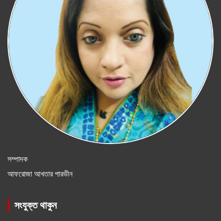
সম্পাদক
আফরোজা আখতার পারভীন
সংযুক্ত থাকুন