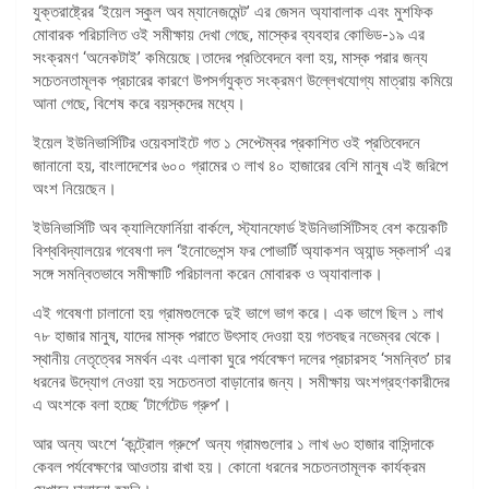
যুক্তরাষ্ট্রের ‘ইয়েল স্কুল অব ম্যানেজমেন্ট’ এর জেসন অ্যাবালাক এবং মুশফিক
মোবারক পরিচালিত ওই সমীক্ষায় দেখা গেছে, মাস্কের ব্যবহার কোভিড-১৯ এর
সংক্রমণ ‘অনেকটাই’ কমিয়েছে।তাদের প্রতিবেদনে বলা হয়, মাস্ক পরার জন্য
সচেতনতামূলক প্রচারের কারণে উপসর্গযুক্ত সংক্রমণ উল্লেখযোগ্য মাত্রায় কমিয়ে
আনা গেছে, বিশেষ করে বয়স্কদের মধ্যে।
ইয়েল ইউনিভার্সিটির ওয়েবসাইটে গত ১ সেপ্টেম্বর প্রকাশিত ওই প্রতিবেদনে
জানানো হয়, বাংলাদেশের ৬০০ গ্রামের ৩ লাখ ৪০ হাজারের বেশি মানুষ এই জরিপে
অংশ নিয়েছেন।
ইউনিভার্সিটি অব ক্যালিফোর্নিয়া বার্কলে, স্ট্যানফোর্ড ইউনিভার্সিটিসহ বেশ কয়েকটি
বিশ্ববিদ্যালয়ের গবেষণা দল ‘ইনোভেশন্স ফর পোভার্টি অ্যাকশন অ্যান্ড স্কলার্স’ এর
সঙ্গে সমন্বিতভাবে সমীক্ষাটি পরিচালনা করেন মোবারক ও অ্যাবালাক।
এই গবেষণা চালানো হয় গ্রামগুলেকে দুই ভাগে ভাগ করে। এক ভাগে ছিল ১ লাখ
৭৮ হাজার মানুষ, যাদের মাস্ক পরাতে উৎসাহ দেওয়া হয় গতবছর নভেম্বর থেকে।
স্থানীয় নেতৃত্বের সমর্থন এবং এলাকা ঘুরে পর্যবেক্ষণ দলের প্রচারসহ ‘সমন্বিত’ চার
ধরনের উদ্যোগ নেওয়া হয় সচেতনতা বাড়ানোর জন্য। সমীক্ষায় অংশগ্রহণকারীদের
এ অংশকে বলা হচ্ছে ‘টার্গেটেড গ্রুপ’।
আর অন্য অংশে ‘কন্ট্রোল গ্রুপে’ অন্য গ্রামগুলোর ১ লাখ ৬৩ হাজার বাসিন্দাকে
কেবল পর্যবেক্ষণের আওতায় রাখা হয়। কোনো ধরনের সচেতনতামূলক কার্যক্রম