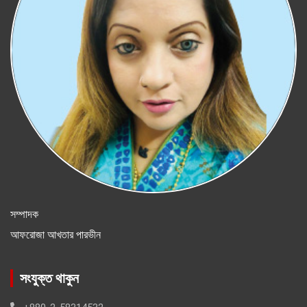
সম্পাদক
আফরোজা আখতার পারভীন
সংযুক্ত থাকুন