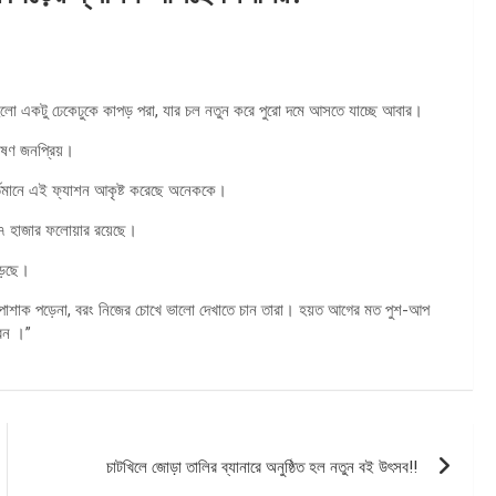
 হলো একটু ঢেকেঢুকে কাপড় পরা, যার চল নতুন করে পুরো দমে আসতে যাচ্ছে আবার।
ভীষণ জনপ্রিয়।
র বর্তমানে এই ফ্যাশন আকৃষ্ট করেছে অনেককে।
৭ হাজার ফলোয়ার রয়েছে।
ড়েছে।
য পোশাক পড়েনা, বরং নিজের চোখে ভালো দেখাতে চান তারা। হয়ত আগের মত পুশ-আপ
বেন ।”
চাটখিলে জোড়া তালির ব্যানারে অনুষ্ঠিত হল নতুন বই উৎসব!!