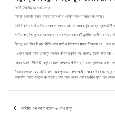
মার্চ 5, 2020
রঙ বেরঙ ডেস্ক
আমরা এখনকার চলতি ‘মডেস্ট ফ্যাশন’ বা শালীন ফ্যাশন নিয়ে কথা বলছি।
আপনি যদি এখনো এ বিষয়ে শুনে না থাকেন, তাহলে জেনে রাখুন এর মূল ব্যাপারটাই
শালীনভাবে, কিন্তু ফ্যাশন সম্মত পোশাক পড়ার ব্যাপারটি মুসলিম তরুণীদের মধ্যে 
কিন্তু এখন বিষয়টি আর নির্দিষ্ট কোন ধর্মে বা বিশ্বাসের মধ্যে সীমাবদ্ধ নয়। আ
২১ বছর বয়সী আশা মোহামুদ একজন শালীন ব্লগার এবং মডেল, ইনস্টাগ্রামে যার ২
রেডিও ওয়ান নিউজবিট অনুষ্ঠানে তিনি বলেছেন, শালীন ফ্যাশনের ব্যাপকতা এখন বে
“আমার তো মনে হয় নারীরা এখন আর পুরুষের চোখে সেক্সি বা আকর্ষণীয় হবার জন্
অন্তর্বাস পড়তে দেখবেন না তাদের। তারা হয়ত কেবল একটা টু-পিস স্যুট পড়ে বেরু
পোস্ট
প্রতিদিন ‘পথ খাবার’ খাচ্ছেন ৬০ লাখ মানুষ
ন্যাভিগেশন