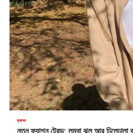
ফ্যাশন
নতুন ফ্যাশন ট্রেন্ড: লম্বা ঝুল আর ঢিলেঢাল