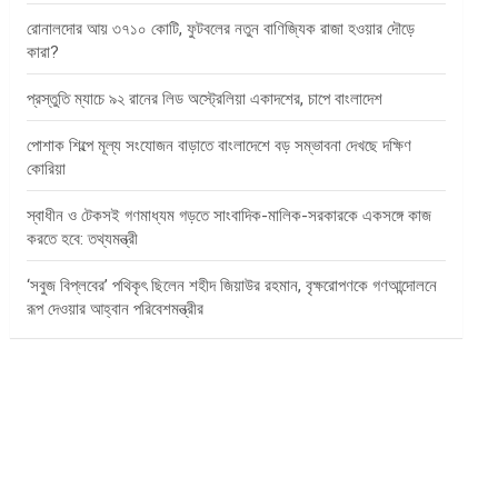
রোনালদোর আয় ৩৭১০ কোটি, ফুটবলের নতুন বাণিজ্যিক রাজা হওয়ার দৌড়ে
কারা?
প্রস্তুতি ম্যাচে ৯২ রানের লিড অস্ট্রেলিয়া একাদশের, চাপে বাংলাদেশ
পোশাক শিল্পে মূল্য সংযোজন বাড়াতে বাংলাদেশে বড় সম্ভাবনা দেখছে দক্ষিণ
কোরিয়া
স্বাধীন ও টেকসই গণমাধ্যম গড়তে সাংবাদিক-মালিক-সরকারকে একসঙ্গে কাজ
করতে হবে: তথ্যমন্ত্রী
‘সবুজ বিপ্লবের’ পথিকৃৎ ছিলেন শহীদ জিয়াউর রহমান, বৃক্ষরোপণকে গণআন্দোলনে
রূপ দেওয়ার আহ্বান পরিবেশমন্ত্রীর