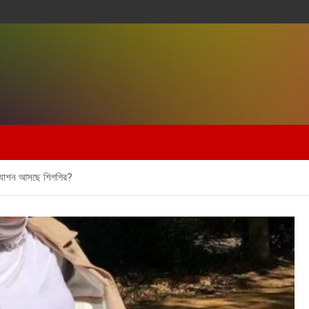
র ফ্যাশন আসছে শিগগির?