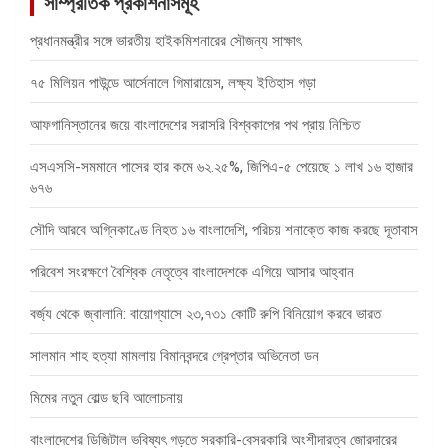
সাম্প্রতিক প্রকাশনাসমূহ
প্রধানমন্ত্রীর সঙ্গে ভারতীয় হাইকমিশনারের সৌজন্য সাক্ষাৎ
৭৫ মিলিয়ন পাউন্ডে আর্সেনালে গিমারায়েস, লক্ষ্য ইতিহাস গড়া
আফগানিস্তানের জয়ে বাংলাদেশের সরাসরি বিশ্বকাপের পথ প্রায় নিশ্চিত
এসএসসি-সমমানে পাসের হার কমে ৬২.২৫%, জিপিএ-৫ পেয়েছে ১ লাখ ১৬ হাজার
৬৭৬
সৌদি আরবে অগ্নিকাণ্ডে নিহত ১৬ বাংলাদেশি, পরিচয় শনাক্তে কাজ করছে দূতাবাস
পরিবেশ সংরক্ষণে বৈশ্বিক নেতৃত্বে বাংলাদেশকে এগিয়ে আসার আহ্বান
বর্জ্য থেকে জ্বালানি: বায়োগ্যাসে ২৩,৭৩১ কোটি রুপি বিনিয়োগ করবে ভারত
সালমান শাহ হত্যা মামলায় বিমানবন্দরে গ্রেপ্তার অভিনেতা ডন
মিমের নতুন বোল্ড ছবি আলোচনায়
বাংলাদেশের ডিজিটাল ভবিষ্যৎ গড়তে সরকারি-বেসরকারি অংশীদারত্ব জোরদারের