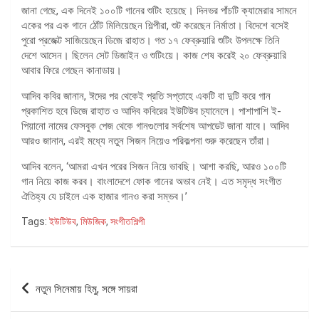
জানা গেছে, এক দিনেই ১০০টি গানের শুটিং হয়েছে। দিনভর পাঁচটি ক্যামেরার সামনে
একের পর এক গানে ঠোঁট মিলিয়েছেন শিল্পীরা, শুট করেছেন নির্মাতা। বিদেশে বসেই
পুরো প্রজেক্ট সাজিয়েছেন ডিজে রাহাত। গত ১৭ ফেব্রুয়ারি শুটিং উপলক্ষে তিনি
দেশে আসেন। ছিলেন সেট ডিজাইন ও শুটিংয়ে। কাজ শেষ করেই ২০ ফেব্রুয়ারি
আবার ফিরে গেছেন কানাডায়।
আদিব কবির জানান, ঈদের পর থেকেই প্রতি সপ্তাহে একটি বা দুটি করে গান
প্রকাশিত হবে ডিজে রাহাত ও আদিব কবিরের ইউটিউব চ্যানেলে। পাশাপাশি ই-
পিয়ানো নামের ফেসবুক পেজ থেকে গানগুলোর সর্বশেষ আপডেট জানা যাবে। আদিব
আরও জানান, এরই মধ্যে নতুন সিজন নিয়েও পরিকল্পনা শুরু করেছেন তাঁরা।
আদিব বলেন, ‘আমরা এখন পরের সিজন নিয়ে ভাবছি। আশা করছি, আরও ১০০টি
গান নিয়ে কাজ করব। বাংলাদেশে ফোক গানের অভাব নেই। এত সমৃদ্ধ সংগীত
ঐতিহ্য যে চাইলে এক হাজার গানও করা সম্ভব।’
Tags:
ইউটিউব
,
মিউজিক
,
সংগীতশিল্পী
পোস্ট
নতুন সিনেমায় হিমু, সঙ্গে সায়রা
ন্যাভিগেশন