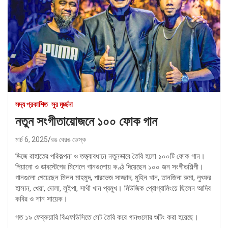
সদ্য প্রকাশিত
সুর মূর্চ্ছনা
নতুন সংগীতায়োজনে ১০০ ফোক গান
মার্চ 6, 2025
রঙ বেরঙ ডেস্ক
ডিজে রাহাতের পরিকল্পনা ও তত্ত্বাবধানে নতুনভাবে তৈরি হলো ১০০টি ফোক গান।
পিয়ানো ও ডাবস্টেপের মিশেলে গানগুলোয় কণ্ঠ দিয়েছেন ১০০ জন সংগীতশিল্পী।
গানগুলো গেয়েছেন মিলন মাহমুদ, পারভেজ সাজ্জাদ, মুহিন খান, তানজিনা রুমা, লুৎফর
হাসান, খেয়া, দোলা, লুইপা, সাথী খান প্রমুখ। মিউজিক প্রোগ্রামিংয়ে ছিলেন আদিব
কবির ও শান সায়েক।
গত ১৯ ফেব্রুয়ারি বিএফডিসিতে সেট তৈরি করে গানগুলোর শুটিং করা হয়েছে।