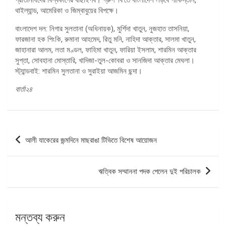
থাইল্যান্ড, আমেরিকা ও জিম্বাবুয়ের বিপক্ষে।
বাংলাদেশ দল: নিগার সুলতানা (অধিনায়ক), মুর্শিদা খাতুন, নুজহাত তাসনিয়া,
ফারজানা হক পিংকি, রুমানা আহমেদ, রিতু মনি, নাহিদা আক্তার, সালমা খাতুন,
জাহানারা আলম, লতা মণ্ডল, ফাহিমা খাতুন, ফারিয়া ইসলাম, শারমিন আক্তার
সুপ্তা, সোবহানা মোস্তারি, খাদিজা-তুল-কোবরা ও সানজিদা আক্তার মেঘলা।
স্ট্যান্ডবাই: শারমিন সুলতানা ও সুরাইয়া আজমিন ছন্দা।
বার্তা২৪
পোস্ট
আলী যাকেরের জন্মদিনে মাছরাঙা টিভিতে বিশেষ আয়োজন
ন্যাভিগেশন
ঋত্বিক সম্মাননা পদক পেলেন দুই পরিচালক
মন্তব্য করুন