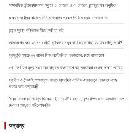
সামারফিল্ড ইন্টারন্যাশনাল স্কুলে ও’ লেভেল ও এ’ লেভেল গ্র্যাজুয়েশন অনুষ্ঠিত
জলবায়ু অর্থায়ন বাড়াতে বিনিয়োগযোগ্য প্রকল্প তৈরিতে জোর বাংলাদেশের
ব্র্যান্ড মূল্যে বলিউডের শীর্ষে আলিয়া ভাট
রোনালদোর আয় ৩৭১০ কোটি, ফুটবলের নতুন বাণিজ্যিক রাজা হওয়ার দৌড়ে কারা?
প্রস্তুতি ম্যাচে ৯২ রানের লিড অস্ট্রেলিয়া একাদশের, চাপে বাংলাদেশ
পোশাক শিল্পে মূল্য সংযোজন বাড়াতে বাংলাদেশে বড় সম্ভাবনা দেখছে দক্ষিণ কোরিয়া
স্বাধীন ও টেকসই গণমাধ্যম গড়তে সাংবাদিক-মালিক-সরকারকে একসঙ্গে কাজ
করতে হবে: তথ্যমন্ত্রী
‘সবুজ বিপ্লবের’ পথিকৃৎ ছিলেন শহীদ জিয়াউর রহমান, বৃক্ষরোপণকে গণআন্দোলনে রূপ
দেওয়ার আহ্বান পরিবেশমন্ত্রীর
অন্যান্য