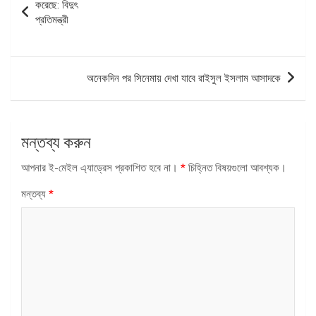
ন্যাভিগেশন
করেছে: বিদুৎ
প্রতিমন্ত্রী
অনেকদিন পর সিনেমায় দেখা যাবে রাইসুল ইসলাম আসাদকে
মন্তব্য করুন
আপনার ই-মেইল এ্যাড্রেস প্রকাশিত হবে না।
*
চিহ্নিত বিষয়গুলো আবশ্যক।
মন্তব্য
*