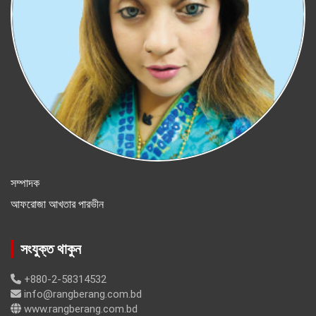
সম্পাদক
আফরোজা আখতার পারভীন
সংযুক্ত থাকুন
+880-2-58314532
info@rangberang.com.bd
www.rangberang.com.bd