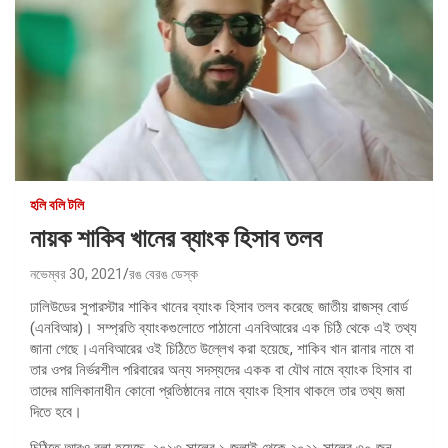
হলি বলি টলি
নায়ক শাকিব খানের ব্যাংক হিসাব তলব
নভেম্বর 30, 2021
রঙ বেরঙ ডেস্ক
ঢালিউডের সুপারস্টার শাকিব খানের ব্যাংক হিসাব তলব করেছে জাতীয় রাজস্ব বোর্ড
(এনবিআর)। সম্প্রতি ব্যাংকগুলোতে পাঠানো এনবিআরের এক চিঠি থেকে এই তথ্য
জানা গেছে।এনবিআরের ওই চিঠিতে উল্লেখ করা হয়েছে, শাকিব খান রানার নামে বা
তার ওপর নির্ভরশীল পরিবারের অন্য সদস্যদের একক বা যৌথ নামে ব্যাংক হিসাব বা
তাদের মালিকানাধীন কোনো প্রতিষ্ঠানের নামে ব্যাংক হিসাব থাকলে তার তথ্য জমা
দিতে হবে।
চিঠিতে আরও বলা হয়েছে, ২০১৩ সালের ১ জুলাই থেকে ২০২১ সালের ৩০ জুন