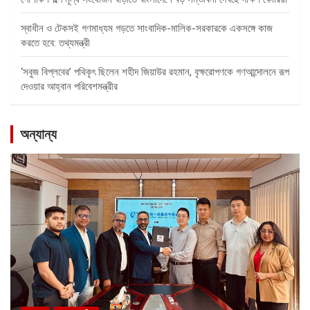
স্বাধীন ও টেকসই গণমাধ্যম গড়তে সাংবাদিক-মালিক-সরকারকে একসঙ্গে কাজ
করতে হবে: তথ্যমন্ত্রী
‘সবুজ বিপ্লবের’ পথিকৃৎ ছিলেন শহীদ জিয়াউর রহমান, বৃক্ষরোপণকে গণআন্দোলনে রূপ
দেওয়ার আহ্বান পরিবেশমন্ত্রীর
অন্যান্য