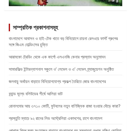
সাম্প্রতিক প্রকাশনাসমূহ
বাংলাদেশে আবাসন ও হাই-টেক খাতে বড় বিনিয়োগে চায়না রেলওয়ে ফার্স্ট গ্রুপের
সঙ্গে জিএম হোল্ডিংসের চুক্তি
আরামকো ট্রেডিং থেকে এক কার্গো এলএনজি কেনার প্রস্তাব অনুমোদন
সামারফিল্ড ইন্টারন্যাশনাল স্কুলে ও’ লেভেল ও এ’ লেভেল গ্র্যাজুয়েশন অনুষ্ঠিত
জলবায়ু অর্থায়ন বাড়াতে বিনিয়োগযোগ্য প্রকল্প তৈরিতে জোর বাংলাদেশের
ব্র্যান্ড মূল্যে বলিউডের শীর্ষে আলিয়া ভাট
রোনালদোর আয় ৩৭১০ কোটি, ফুটবলের নতুন বাণিজ্যিক রাজা হওয়ার দৌড়ে কারা?
প্রস্তুতি ম্যাচে ৯২ রানের লিড অস্ট্রেলিয়া একাদশের, চাপে বাংলাদেশ
পোশাক শিল্পে মূল্য সংযোজন বাড়াতে বাংলাদেশে বড় সম্ভাবনা দেখছে দক্ষিণ কোরিয়া