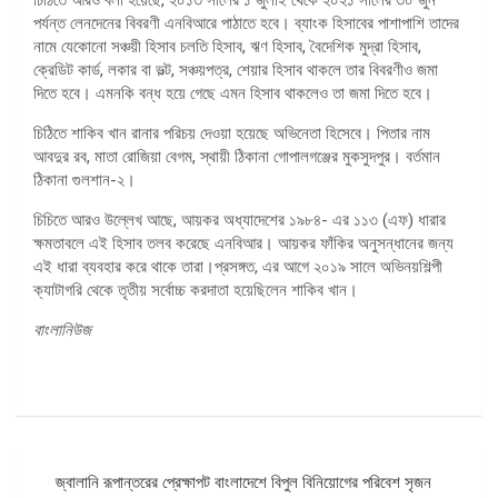
পর্যন্ত লেনদেনের বিবরণী এনবিআরে পাঠাতে হবে। ব্যাংক হিসাবের পাশাপাশি তাদের
নামে যেকোনো সঞ্চয়ী হিসাব চলতি হিসাব, ঋণ হিসাব, বৈদেশিক মুদ্রা হিসাব,
ক্রেডিট কার্ড, লকার বা ভল্ট, সঞ্চয়পত্র, শেয়ার হিসাব থাকলে তার বিবরণীও জমা
দিতে হবে। এমনকি বন্ধ হয়ে গেছে এমন হিসাব থাকলেও তা জমা দিতে হবে।
চিঠিতে শাকিব খান রানার পরিচয় দেওয়া হয়েছে অভিনেতা হিসেবে। পিতার নাম
আবদুর রব, মাতা রোজিয়া বেগম, স্থায়ী ঠিকানা গোপালগঞ্জের মুকসুদপুর। বর্তমান
ঠিকানা গুলশান-২।
চিচিতে আরও উল্লেখ আছে, আয়কর অধ্যাদেশের ১৯৮৪- এর ১১৩ (এফ) ধারার
ক্ষমতাবলে এই হিসাব তলব করেছে এনবিআর। আয়কর ফাঁকির অনুসন্ধানের জন্য
এই ধারা ব্যবহার করে থাকে তারা।প্রসঙ্গত, এর আগে ২০১৯ সালে অভিনয়শিল্পী
ক্যাটাগরি থেকে তৃতীয় সর্বোচ্চ করদাতা হয়েছিলেন শাকিব খান।
বাংলানিউজ
পোস্ট
জ্বালানি রূপান্তরের প্রেক্ষাপট বাংলাদেশে বিপুল বিনিয়োগের পরিবেশ সৃজন