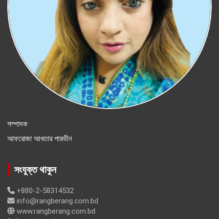
সম্পাদক
আফরোজা আখতার পারভীন
সংযুক্ত থাকুন
+880-2-58314532
info@rangberang.com.bd
www.rangberang.com.bd