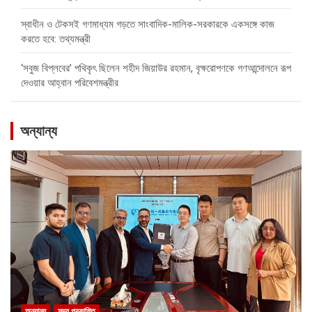
স্বাধীন ও টেকসই গণমাধ্যম গড়তে সাংবাদিক-মালিক-সরকারকে একসঙ্গে কাজ
করতে হবে: তথ্যমন্ত্রী
‘সবুজ বিপ্লবের’ পথিকৃৎ ছিলেন শহীদ জিয়াউর রহমান, বৃক্ষরোপণকে গণআন্দোলনে রূপ
দেওয়ার আহ্বান পরিবেশমন্ত্রীর
অন্যান্য
অন্যান্য
সদ্য প্রকাশিত