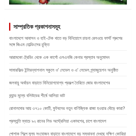
সাম্প্রতিক প্রকাশনাসমূহ
বাংলাদেশে আবাসন ও হাই-টেক খাতে বড় বিনিয়োগে চায়না রেলওয়ে ফার্স্ট গ্রুপের
সঙ্গে জিএম হোল্ডিংসের চুক্তি
আরামকো ট্রেডিং থেকে এক কার্গো এলএনজি কেনার প্রস্তাব অনুমোদন
সামারফিল্ড ইন্টারন্যাশনাল স্কুলে ও’ লেভেল ও এ’ লেভেল গ্র্যাজুয়েশন অনুষ্ঠিত
জলবায়ু অর্থায়ন বাড়াতে বিনিয়োগযোগ্য প্রকল্প তৈরিতে জোর বাংলাদেশের
ব্র্যান্ড মূল্যে বলিউডের শীর্ষে আলিয়া ভাট
রোনালদোর আয় ৩৭১০ কোটি, ফুটবলের নতুন বাণিজ্যিক রাজা হওয়ার দৌড়ে কারা?
প্রস্তুতি ম্যাচে ৯২ রানের লিড অস্ট্রেলিয়া একাদশের, চাপে বাংলাদেশ
পোশাক শিল্পে মূল্য সংযোজন বাড়াতে বাংলাদেশে বড় সম্ভাবনা দেখছে দক্ষিণ কোরিয়া