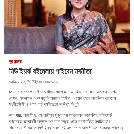
সুর মূর্চ্ছনা
নিউ ইয়র্ক বইমেলায় গাইবেন নবনীতা
অক্টোবর 27, 2021
রঙ বেরঙ ডেস্ক
তিন দশক ধরে প্রবাসী বাঙালীদের আয়োজনে এ বইমেলায় আমন্ত্রিত হন দেশের
লেখক, প্রকাশক ও সংস্কৃতি অঙ্গনের শিল্পীরা। এবার তাতে আমন্ত্রিত হয়েছেন
সংগীতশিল্পী ও গণমাধ্যম ব্যক্তিত্ব নবনীতা চৌধুরী।
জান যায়, আগামী ২৮শে অক্টোবর মুক্তধারা ফাউন্ডেশন আয়োজিত নিউইয়র্ক
বইমেলার উদ্বোধনী অনুষ্ঠান শুরু হবে সন্ধ্যা ৬টায় লাগোরডিয়া ম্যারিয়টে।
পাঁচদিনব্যাপী ৩০তম নিউ ইয়র্ক বাংলা বইমেলা চলবে আগামী ১লা নভেম্বর পর্যন্ত।