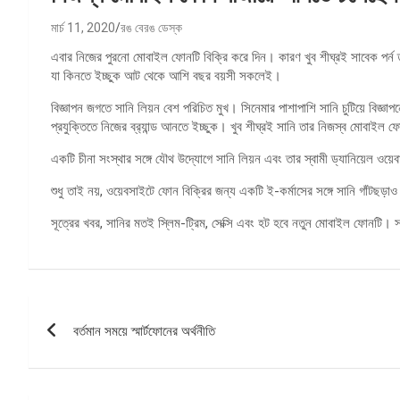
মার্চ 11, 2020
রঙ বেরঙ ডেস্ক
এবার নিজের পুরনো মোবাইল ফোনটি বিক্রি করে দিন। কারণ খুব শীঘ্রই সাবেক পর
যা কিনতে ইচ্ছুক আট থেকে আশি বছর বয়সী সকলেই।
বিজ্ঞাপন জগতে সানি লিয়ন বেশ পরিচিত মুখ। সিনেমার পাশাপাশি সানি চুটিয়ে বিজ্ঞ
প্রযুক্তিতে নিজের ব্র‌্যান্ড আনতে ইচ্ছুক। খুব শীঘ্রই সানি তার নিজস্ব মোবাইল
একটি চীনা সংস্থার সঙ্গে যৌথ উদ্যোগে সানি লিয়ন এবং তার স্বামী ড্যানিয়েল 
শুধু তাই নয়, ওয়েবসাইটে ফোন বিক্রির জন্য একটি ই-কর্মাসের সঙ্গে সানি গাঁটছড়া
সূত্রের খবর, সানির মতই স্লিম-ট্রিম, সেক্সি এবং হট হবে নতুন মোবাইল ফোনটি
পোস্ট
বর্তমান সময়ে স্মার্টফোনের অর্থনীতি
ন্যাভিগেশন