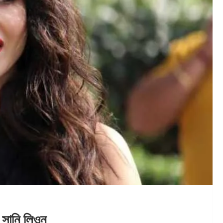
সানি লিওন