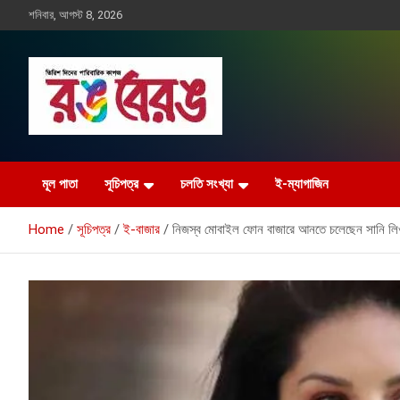
Skip
শনিবার, আগস্ট 8, 2026
to
content
Rangberang.com.bd
রঙ বেরঙ
মূল পাতা
সূচিপত্র
চলতি সংখ্যা
ই-ম্যাগাজিন
Home
সূচিপত্র
ই-বাজার
নিজস্ব মোবাইল ফোন বাজারে আনতে চলেছেন সানি ল