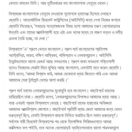
খেলতে নামবেন তিনি। আর তৃতীয়বারের মত বাংলাদেশকে নেতৃত্ব দেবেন।
বিশ্বমঞ্চে বাংলাদেশকে নেতৃত্ব দেওয়াকে সুযোগকে চ্যালেঞ্জ হিসেবে দেখছেন
জ্যোতি। আন্তর্জাতিক ক্রিকেট কাউন্সিলের (আইসিসি) জন্য লেখা নিজের কলামে
জ্যোতি লিখেছেন, ‘সবচেয়ে সন্তোষজনক বিষয় হলো আমাদের তরুণ খেলোয়াড়দের
উন্নতি এবং তাদের আত্মবিশ্বাসী হয়ে ওঠা এবং দলের মধ্যে যে দারুণ বন্ধন ও দলীয়
চেতনা তৈরি হচ্ছে, তা দেখা।’
বিশ্বকাপে ‘এ’ গ্রুপে খেলবে বাংলাদেশ। গ্রুপ পর্বে বাংলাদেশের প্রতিপক্ষ
অস্ট্রেলিয়া, ভারত, দক্ষিণ আফ্রিকা, পাকিস্তান ও নেদারল্যান্ডস। আইসিসি
ইভেন্টগুলোতে ভালো রেকর্ড আছে দলগুলোর। গ্রুপে থাকা দলগুলো শক্তিশালী
হলেও নিজেদের সেরাটা দিতে মুখিয়ে আছে বাংলাদেশ, এমনটাই মনে করেন জ্যোতি।
তিনি বলেন, ‘আমরা বিশ্বাস করি, আমরা যেকোনো ম্যাচ জিততে পারি এবং আমরা
আমাদের সেরা টুর্নামেন্ট খেলার আশা করছি।’
গ্রুপ পর্বে নবাগত নেদারল্যান্ডসের মুখোমুখি হবে বাংলাদেশ। বাছাইপর্বে ডাচদের
হারিয়েছিল তারা। জ্যোতি বলেন, ‘নেদারল্যান্ডসের বিপক্ষেও আমাদের ম্যাচ আছে।
যারা এবারই প্রথম বিশ্বকাপে খেলছে। বাছাইপর্বে তাদের হারানোর অভিজ্ঞতা
আমাদের আত্মবিশ্বাস জোগাবে। বাছাইপর্বে প্রতিটি ম্যাচ জেতা আমাদের জন্য যেমন
গুরুত্বপূর্ণ ছিল, তেমনি বিশ্বকাপে জায়গা নিশ্চিত করাটাও ছিল সমান গুরুত্বপূর্ণ।
সর্বশেষ নারী ক্রিকেট বিশ্বকাপের পর থেকে দ্বিপাক্ষিক সিরিজগুলোতে আমরা
কাক্সিক্ষত ফল পাইনি, তবে অনেক খেলোয়াড়ই ব্যক্তিগতভাবে ভালো পারফরম্যান্স