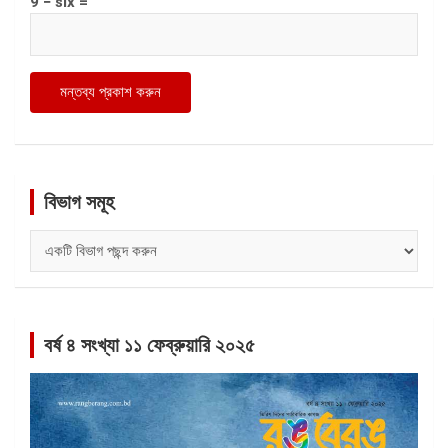
9 − six =
বিভাগ সমূহ
বিভাগ
সমূহ
বর্ষ ৪ সংখ্যা ১১ ফেব্রুয়ারি ২০২৫