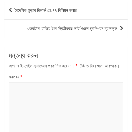
পোস্ট
বৈদেশিক মুদ্রার রিজার্ভ ৩৪.৭৭ বিলিয়ন ডলার
ন্যাভিগেশন
গুজরাটকে হারিয়ে টানা দ্বিতীয়বার আইপিএলে চ্যাম্পিয়ন ব্যাঙ্গালুরু
মন্তব্য করুন
আপনার ই-মেইল এ্যাড্রেস প্রকাশিত হবে না।
*
চিহ্নিত বিষয়গুলো আবশ্যক।
মন্তব্য
*