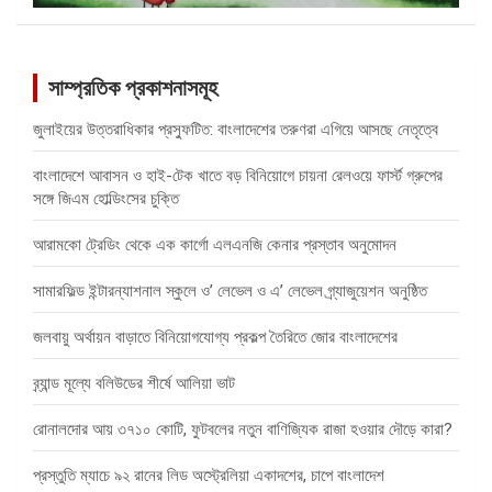
সাম্প্রতিক প্রকাশনাসমূহ
জুলাইয়ের উত্তরাধিকার প্রস্ফুটিত: বাংলাদেশের তরুণরা এগিয়ে আসছে নেতৃত্বে
বাংলাদেশে আবাসন ও হাই-টেক খাতে বড় বিনিয়োগে চায়না রেলওয়ে ফার্স্ট গ্রুপের
সঙ্গে জিএম হোল্ডিংসের চুক্তি
আরামকো ট্রেডিং থেকে এক কার্গো এলএনজি কেনার প্রস্তাব অনুমোদন
সামারফিল্ড ইন্টারন্যাশনাল স্কুলে ও’ লেভেল ও এ’ লেভেল গ্র্যাজুয়েশন অনুষ্ঠিত
জলবায়ু অর্থায়ন বাড়াতে বিনিয়োগযোগ্য প্রকল্প তৈরিতে জোর বাংলাদেশের
ব্র্যান্ড মূল্যে বলিউডের শীর্ষে আলিয়া ভাট
রোনালদোর আয় ৩৭১০ কোটি, ফুটবলের নতুন বাণিজ্যিক রাজা হওয়ার দৌড়ে কারা?
প্রস্তুতি ম্যাচে ৯২ রানের লিড অস্ট্রেলিয়া একাদশের, চাপে বাংলাদেশ