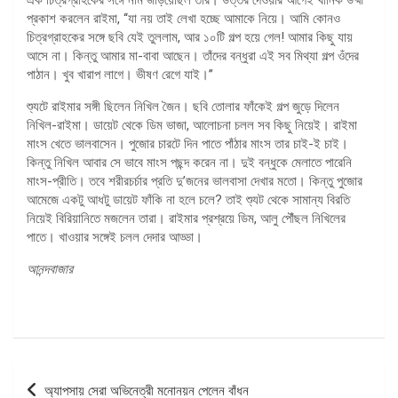
প্রকাশ করলেন রাইমা, ‘‘যা নয় তাই লেখা হচ্ছে আমাকে নিয়ে। আমি কোনও
চিত্রগ্রাহকের সঙ্গে ছবি যেই তুললাম, আর ১০টি গল্প হয়ে গেল! আমার কিছু যায়
আসে না। কিন্তু আমার মা-বাবা আছেন। তাঁদের বন্ধুরা এই সব মিথ্যা গল্প ওঁদের
পাঠান। খুব খারাপ লাগে। ভীষণ রেগে যাই।’’
শ্যুটে রাইমার সঙ্গী ছিলেন নিখিল জৈন। ছবি তোলার ফাঁকেই গল্প জুড়ে দিলেন
নিখিল-রাইমা। ডায়েট থেকে ডিম ভাজা, আলোচনা চলল সব কিছু নিয়েই। রাইমা
মাংস খেতে ভালবাসেন। পুজোর চারটে দিন পাতে পাঁঠার মাংস তার চাই-ই চাই।
কিন্তু নিখিল আবার সে ভাবে মাংস পছন্দ করেন না। দুই বন্ধুকে মেলাতে পারেনি
মাংস-প্রীতি। তবে শরীরচর্চার প্রতি দু’জনের ভালবাসা দেখার মতো। কিন্তু পুজোর
আমেজে একটু আধটু ডায়েট ফাঁকি না হলে চলে? তাই শ্যুট থেকে সামান্য বিরতি
নিয়েই বিরিয়ানিতে মজলেন তারা। রাইমার প্রশ্রয়ে ডিম, আলু পৌঁছল নিখিলের
পাতে। খাওয়ার সঙ্গেই চলল দেদার আড্ডা।
আনন্দবাজার
পোস্ট
অ্যাপসায় সেরা অভিনেত্রী মনোনয়ন পেলেন বাঁধন