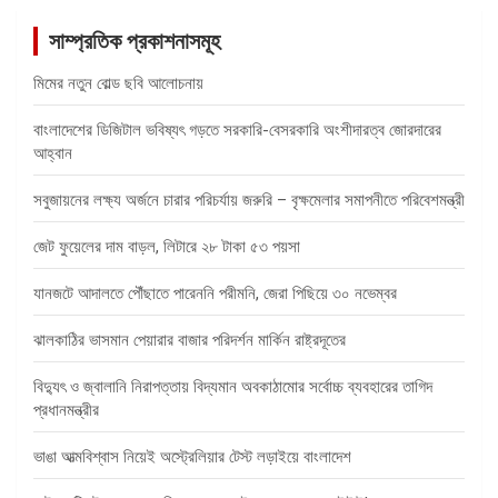
সাম্প্রতিক প্রকাশনাসমূহ
মিমের নতুন বোল্ড ছবি আলোচনায়
বাংলাদেশের ডিজিটাল ভবিষ্যৎ গড়তে সরকারি-বেসরকারি অংশীদারত্ব জোরদারের
আহ্বান
সবুজায়নের লক্ষ্য অর্জনে চারার পরিচর্যায় জরুরি – বৃক্ষমেলার সমাপনীতে পরিবেশমন্ত্রী
জেট ফুয়েলের দাম বাড়ল, লিটারে ২৮ টাকা ৫৩ পয়সা
যানজটে আদালতে পৌঁছাতে পারেননি পরীমনি, জেরা পিছিয়ে ৩০ নভেম্বর
ঝালকাঠির ভাসমান পেয়ারার বাজার পরিদর্শন মার্কিন রাষ্ট্রদূতের
বিদ্যুৎ ও জ্বালানি নিরাপত্তায় বিদ্যমান অবকাঠামোর সর্বোচ্চ ব্যবহারের তাগিদ
প্রধানমন্ত্রীর
ভাঙা আত্মবিশ্বাস নিয়েই অস্ট্রেলিয়ার টেস্ট লড়াইয়ে বাংলাদেশ