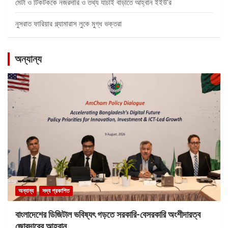
মেটা ও টিকটককে নজরদারি ও তথ্য যাচাই বাড়াতে আহ্বান ইইউ’র
নুসরাত ফারিয়ার গ্ল্যামারাস লুকে মুগ্ধ ভক্তরা
অন্যান্য
অন্যান্য
সদ্য প্রকাশিত
বাংলাদেশের ডিজিটাল ভবিষ্যৎ গড়তে সরকারি-বেসরকারি অংশীদারত্ব
জোরদারের আহ্বান