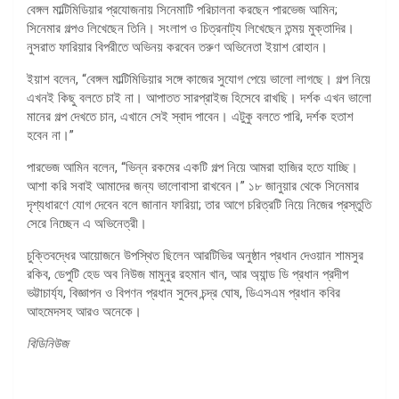
বেঙ্গল মাল্টিমিডিয়ার প্রযোজনায় সিনেমাটি পরিচালনা করছেন পারভেজ আমিন;
সিনেমার গল্পও লিখেছেন তিনি। সংলাপ ও চিত্রনাট্য লিখেছেন তন্ময় মুক্তাদির।
নুসরাত ফারিয়ার বিপরীতে অভিনয় করবেন তরুণ অভিনেতা ইয়াশ রোহান।
ইয়াশ বলেন, “বেঙ্গল মাল্টিমিডিয়ার সঙ্গে কাজের সুযোগ পেয়ে ভালো লাগছে। গল্প নিয়ে
এখনই কিছু বলতে চাই না। আপাতত সারপ্রাইজ হিসেবে রাখছি। দর্শক এখন ভালো
মানের গল্প দেখতে চান, এখানে সেই স্বাদ পাবেন। এটুকু বলতে পারি, দর্শক হতাশ
হবেন না।”
পারভেজ আমিন বলেন, “ভিন্ন রকমের একটি গল্প নিয়ে আমরা হাজির হতে যাচ্ছি।
আশা করি সবাই আমাদের জন্য ভালোবাসা রাখবেন।” ১৮ জানুয়ার থেকে সিনেমার
দৃশ্যধারণে যোগ দেবেন বলে জানান ফারিয়া; তার আগে চরিত্রটি নিয়ে নিজের প্রস্তুতি
সেরে নিচ্ছেন এ অভিনেত্রী।
চুক্তিবদ্ধের আয়োজনে উপস্থিত ছিলেন আরটিভির অনুষ্ঠান প্রধান দেওয়ান শামসুর
রকিব, ডেপুটি হেড অব নিউজ মামুনুর রহমান খান, আর অ্যান্ড ডি প্রধান প্রদীপ
ভট্টাচার্য্য, বিজ্ঞাপন ও বিপণন প্রধান সুদেব চন্দ্র ঘোষ, ডিএসএম প্রধান কবির
আহমেদসহ আরও অনেকে।
বিডিনিউজ