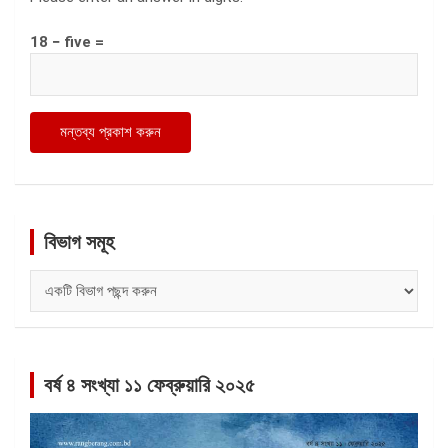
18 − five =
বিভাগ সমূহ
বিভাগ
সমূহ
বর্ষ ৪ সংখ্যা ১১ ফেব্রুয়ারি ২০২৫