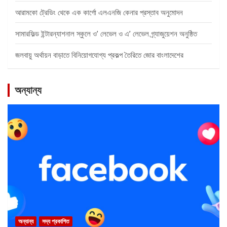
আরামকো ট্রেডিং থেকে এক কার্গো এলএনজি কেনার প্রস্তাব অনুমোদন
সামারফিল্ড ইন্টারন্যাশনাল স্কুলে ও’ লেভেল ও এ’ লেভেল গ্র্যাজুয়েশন অনুষ্ঠিত
জলবায়ু অর্থায়ন বাড়াতে বিনিয়োগযোগ্য প্রকল্প তৈরিতে জোর বাংলাদেশের
অন্যান্য
অন্যান্য
সদ্য প্রকাশিত