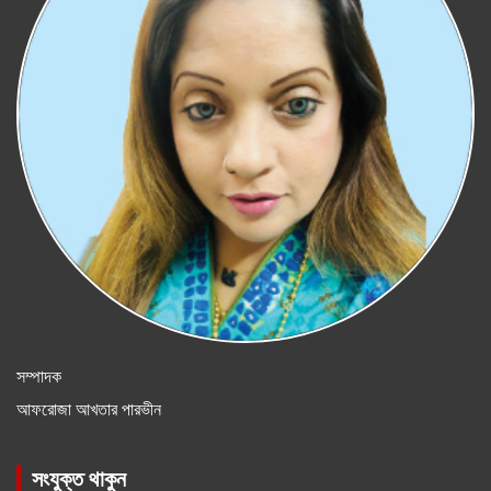
সম্পাদক
আফরোজা আখতার পারভীন
সংযুক্ত থাকুন