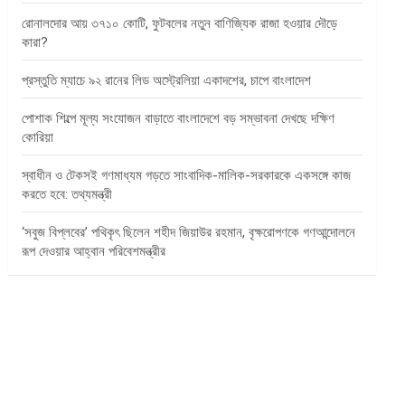
রোনালদোর আয় ৩৭১০ কোটি, ফুটবলের নতুন বাণিজ্যিক রাজা হওয়ার দৌড়ে
কারা?
প্রস্তুতি ম্যাচে ৯২ রানের লিড অস্ট্রেলিয়া একাদশের, চাপে বাংলাদেশ
পোশাক শিল্পে মূল্য সংযোজন বাড়াতে বাংলাদেশে বড় সম্ভাবনা দেখছে দক্ষিণ
কোরিয়া
স্বাধীন ও টেকসই গণমাধ্যম গড়তে সাংবাদিক-মালিক-সরকারকে একসঙ্গে কাজ
করতে হবে: তথ্যমন্ত্রী
‘সবুজ বিপ্লবের’ পথিকৃৎ ছিলেন শহীদ জিয়াউর রহমান, বৃক্ষরোপণকে গণআন্দোলনে
রূপ দেওয়ার আহ্বান পরিবেশমন্ত্রীর