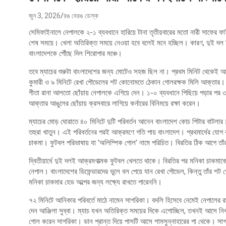
জুন 3, 2026
রঙ বেরঙ ডেস্ক
সেমিফাইনালে নেপালকে ২-১ ব্যবধানে হারিয়ে টানা তৃতীয়বারের মতো নারী সাফের 
শেষ সময়ে। খেলা অতিরিক্ত সময়ে নেওয়া হবে বলেই মনে হচ্ছিল। কারণ, দুই দল ছি
বাংলাদেশকে পৌঁছে দিল শিরোপার মঞ্চে।
তবে ম্যাচের শুরুটা বাংলাদেশের জন্য মোটেও সহজ ছিল না। প্রথম মিনিট থেকেই আক
কুমারী ও ৯ মিনিটে রেখা পৌডেলের শট কোনোমতে ঠেকান গোলরক্ষক মিলি আক্তার। ২৩ 
গীতা রানা আলতো ছোঁয়ায় নেপালকে এগিয়ে দেন। ১-০ ব্যবধানে পিছিয়ে পড়ার পর ৩৬
আক্তার আঙুলের ছোঁয়ায় ক্রসবারে লাগিয়ে কর্নারের বিনিময়ে রক্ষা করেন।
ম্যাচের মোড় ঘোরাতে ৪০ মিনিটে দুটি পরিবর্তন আনেন বাংলাদেশ কোচ পিটার বাটলার
তহুরা খাতুন। এই পরিবর্তনের পরই আক্রমণে গতি পায় বাংলাদেশ। প্রথমার্ধের যোগ 
চাকমা। ফুটবল পরিভাষায় যা ‘অলিম্পিক গোল’ নামে পরিচিত। বিরতির ঠিক আগে তাঁর
দ্বিতীয়ার্ধে দুই দলই আক্রমণাত্মক ফুটবল খেলতে থাকে। বিরতির পর মনিকা চাকমা
নেপাল। বাংলাদেশের ডিফেন্ডারদের ভুলে বল পেয়ে যান রেখা পৌডেল, কিন্তু তাঁর শ
মনিকা চাকমার হেড অল্পের জন্য লক্ষ্যে রাখতে পারেননি।
৭২ মিনিটে আনিকার পরিবর্তে মাঠে নামেন সাগরিকা। বদলি হিসেবে নেমেই নেপালের রক্
দেন আঞ্জিলা সুব্বা। ম্যাচ যখন অতিরিক্ত সময়ের দিকে এগোচ্ছিল, তখনই আসে নির্ধ
গোল করেন সাগরিকা। ডান প্রান্ত দিয়ে পাসটি আসে শামসুন্নাহারের পা থেকে। সা