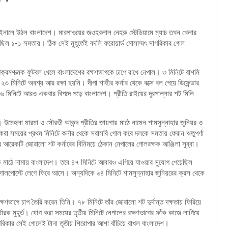
ফাইনালে উঠল বাংলাদেশ। মারগাওয়ের জওহরলাল নেহরু স্টেডিয়ামে ম্যাচ তখন খেলার
ল ১-১ সমতায়। ঠিক সেই মুহূর্তেই বদলি ফরোয়ার্ড মোসাম্মৎ সাগরিকার গোল
্রমণাত্মক ফুটবল খেলে বাংলাদেশের রক্ষণভাগকে চাপে রাখে নেপাল। ৩ মিনিটে রাশমি
মিনিটে অবশ্য আর রক্ষা হয়নি। দীপা শাহীর কর্নার থেকে বক্সে বল পেয়ে ডিফেন্ডার
 মিনিটে আরও একবার বিপদে পড়ে বাংলাদেশ। প্রীতি রাইয়ের দূরপাল্লার শট মিলি
। উমেহলা মারমা ও সৌরভী আকন্দ প্রীতির জায়গায় মাঠে নামেন শামসুন্নাহার জুনিয়র ও
করা সময়ের প্রথম মিনিটে কর্নার থেকে সরাসরি গোল করে দলকে সমতায় ফেরান ঋতুপর্ণা
 আরেকটি জোরালো শট কর্নারের বিনিময়ে ঠেকান নেপালের গোলরক্ষক আঞ্জিলা সুব্বা।
কে মাঠে নামায় বাংলাদেশ। তবে ৪৭ মিনিটে আবারও এগিয়ে যাওয়ার সুযোগ পেয়েছিল
ট গোলপোস্টে লেগে ফিরে আসে। অন্যদিকে ৬৪ মিনিটে শামসুন্নাহার জুনিয়রের ক্রস থেকে
ষণভাগে চাপ তৈরি করেন তিনি। ৭৮ মিনিটে তাঁর জোরালো শট দুর্দান্ত দক্ষতায় ফিরিয়ে
ারক মুহূর্ত। যোগ করা সময়ের তৃতীয় মিনিটে নেপালের রক্ষণভাগের ফাঁক কাজে লাগিয়ে
গরিকার সেই গোলেই টানা তৃতীয় শিরোপার আশা বাঁচিয়ে রাখল বাংলাদেশ।