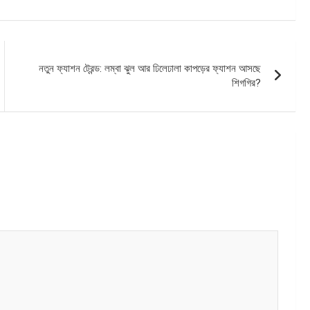
নতুন ফ্যাশন ট্রেন্ড: লম্বা ঝুল আর ঢিলেঢালা কাপড়ের ফ্যাশন আসছে
শিগগির?