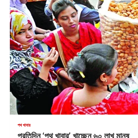
পথ খাবার
প্রতিদিন ‘পথ খাবার’ খাচ্ছেন ৬০ লাখ মানুষ