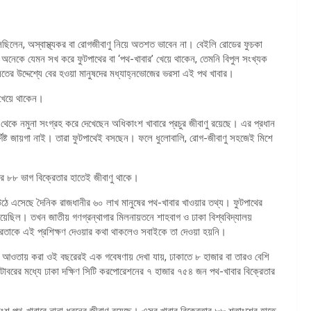
লছিলেন, অস্বাস্থ্যকর বা রোগজীবাণু নিয়ে অতশত ভাবেন না। বেইলি রোডের ফুচকা
অনেকে যেমন সখ করে ফুটপাথের বা ‘পথ-খাবার’ খেয়ে থাকেন, তেমনি বিপুল সংখ্যক
র উদ্দেশ্যে বের হওয়া মানুষদের মধ্যাহ্নভোজের ভরসা এই পথ খাবার।
র খেয়ে থাকেন।
থেকে নমুনা সংগ্রহ করে দেখেছেন অধিকাংশ খাবারে প্রচুর জীবাণু রয়েছে। এর প্রধান
দিষ্ট জায়গা নাই। তারা ফুটপাথেই বসছেন। ফলে ধুলোবালি, রোগ-জীবাণু সহজেই মিশে
 ৮৮ ভাগ বিক্রেতার হাতেই জীবাণু থাকে।
উঠে এসেছে দৈনিক রাজধানীর ৬০ লাখ মানুষের পথ-খাবার খাওয়ার তথ্য। ফুটপাথের
ে নিয়েছিল। তখন জাতীয় গণগ্রন্থাগার মিলনায়তনে শাহবাগ ও ঢাকা বিশ্ববিদ্যালয়
ক্রিতাকে এই প্রশিক্ষণ দেওয়ার কথা থাকলেও সবাইকে তা দেওয়া হয়নি।
মের আওতায় করা ওই বছরেরই এক গবেষণায় দেখা যায়, ঢাকাতে ৮ হাজার বা তারও বেশি
োবরের মধ্যে ঢাকা দক্ষিণ সিটি করপোরেশনের ৭ হাজার ৭৫৪ জন পথ-খাবার বিক্রেতার
শ পথ-খাবারে নানা ধরনের জীবাণু রয়েছে। এসব খাবার বিক্রেতার ৮৮ শতাংশের হাতে