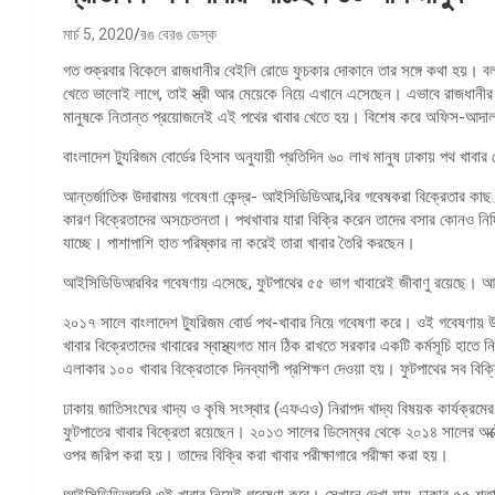
মার্চ 5, 2020
রঙ বেরঙ ডেস্ক
গত শুক্রবার বিকেলে রাজধানীর বেইলি রোডে ফুচকার দোকানে তার সঙ্গে কথা হয়। ব
খেতে ভালোই লাগে, তাই স্ত্রী আর মেয়েকে নিয়ে এখানে এসেছেন। এভাবে রাজধানীর 
মানুষকে নিতান্ত প্রয়োজনেই এই পথের খাবার খেতে হয়। বিশেষ করে অফিস-আদালতে
বাংলাদেশ ট্যুরিজম বোর্ডের হিসাব অনুযায়ী প্রতিদিন ৬০ লাখ মানুষ ঢাকায় পথ খাবা
আন্তর্জাতিক উদারাময় গবেষণা কেন্দ্র- আইসিডিডিআর,বির গবেষকরা বিক্রেতার কাছ 
কারণ বিক্রেতাদের অসচেতনতা। পথখাবার যারা বিক্রি করেন তাদের বসার কোনও নির্
যাচ্ছে। পাশাপাশি হাত পরিষ্কার না করেই তারা খাবার তৈরি করছেন।
আইসিডিডিআরবির গবেষণায় এসেছে, ফুটপাথের ৫৫ ভাগ খাবারেই জীবাণু রয়েছে। আর
২০১৭ সালে বাংলাদেশ ট্যুরিজম বোর্ড পথ-খাবার নিয়ে গবেষণা করে। ওই গবেষণায় 
খাবার বিক্রেতাদের খাবারের স্বাস্থ্যগত মান ঠিক রাখতে সরকার একটি কর্মসূচি হাত
এলাকার ১০০ খাবার বিক্রেতাকে দিনব্যাপী প্রশিক্ষণ দেওয়া হয়। ফুটপাথের সব বি
ঢাকায় জাতিসংঘের খাদ্য ও কৃষি সংস্থার (এফএও) নিরাপদ খাদ্য বিষয়ক কার্যক্র
ফুটপাতের খাবার বিক্রেতা রয়েছেন। ২০১৩ সালের ডিসেম্বর থেকে ২০১৪ সালের অক্ট
ওপর জরিপ করা হয়। তাদের বিক্রি করা খাবার পরীক্ষাগারে পরীক্ষা করা হয়।
আইসিডিডিআরবি ওই খাবার নিয়েই গবেষণা করে। সেখানে দেখা যায়, ঢাকার ৫৫ শতাং