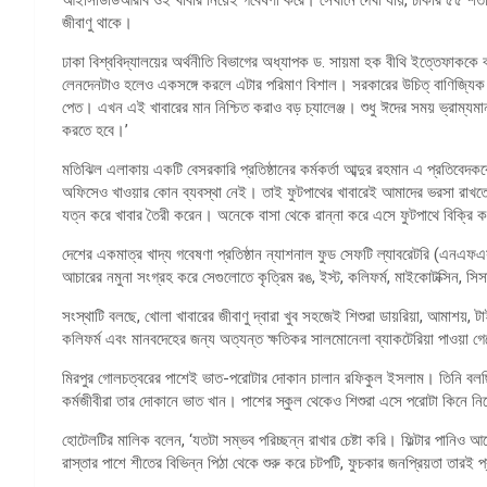
জীবাণু থাকে।
ঢাকা বিশ্ববিদ্যালয়ের অর্থনীতি বিভাগের অধ্যাপক ড. সায়মা হক বীথি ইত্তেফাককে বল
লেনদেনটাও হলেও একসঙ্গে করলে এটার পরিমাণ বিশাল। সরকারের উচিত্ বাণিজ্যিক 
পেত। এখন এই খাবারের মান নিশ্চিত করাও বড় চ্যালেঞ্জ। শুধু ঈদের সময় ভ্রাম্য
করতে হবে।’
মতিঝিল এলাকায় একটি বেসরকারি প্রতিষ্ঠানের কর্মকর্তা আব্দুর রহমান এ প্রতিবেদ
অফিসেও খাওয়ার কোন ব্যবস্থা নেই। তাই ফুটপাথের খাবারেই আমাদের ভরসা রাখতে হ
যত্ন করে খাবার তৈরী করেন। অনেকে বাসা থেকে রান্না করে এসে ফুটপাথে বিক্রি 
দেশের একমাত্র খাদ্য গবেষণা প্রতিষ্ঠান ন্যাশনাল ফুড সেফটি ল্যাবরেটরি (এনএফ
আচারের নমুনা সংগ্রহ করে সেগুলোতে কৃত্রিম রঙ, ইস্ট, কলিফর্ম, মাইকোটক্সিন, সি
সংস্থাটি বলছে, খোলা খাবারের জীবাণু দ্বারা খুব সহজেই শিশুরা ডায়রিয়া, আমাশয়, 
কলিফর্ম এবং মানবদেহের জন্য অত্যন্ত ক্ষতিকর সালমোনেলা ব্যাকটেরিয়া পাওয়া গ
মিরপুর গোলচত্বরের পাশেই ভাত-পরোটার দোকান চালান রফিকুল ইসলাম। তিনি বলছিলে
কর্মজীবীরা তার দোকানে ভাত খান। পাশের স্কুল থেকেও শিশুরা এসে পরোটা কিনে নি
হোটেলটির মালিক বলেন, ‘যতটা সম্ভব পরিচ্ছন্ন রাখার চেষ্টা করি। ফিল্টার পান
রাস্তার পাশে শীতের বিভিন্ন পিঠা থেকে শুরু করে চটপটি, ফুচকার জনপ্রিয়তা তারই 