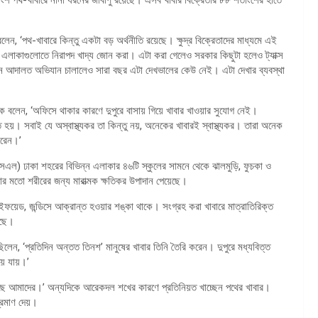
েন, ‘পথ-খাবারে কিন্তু একটা বড় অর্থনীতি রয়েছে। ক্ষুদ্র বিক্রেতাদের মাধ্যমে এই
এলাকাগুলোতে নিরাপদ খাদ্য জোন করা। এটা করা গেলেও সরকার কিছুটা হলেও ট্যাক্স
মান আদালত অভিযান চালালেও সারা বছর এটা দেখভালের কেউ নেই। এটা দেখার ব্যবস্থা
ককে বলেন, ‘অফিসে থাকার কারণে দুপুরে বাসায় গিয়ে খাবার খাওয়ার সুযোগ নেই।
য়। সবাই যে অস্বাস্থ্যকর তা কিন্তু নয়, অনেকের খাবারই স্বাস্থ্যকর। তারা অনেক
করেন।’
এসএল) ঢাকা শহরের বিভিন্ন এলাকার ৪৬টি স্কুলের সামনে থেকে ঝালমুড়ি, ফুচকা ও
সার মতো শরীরের জন্য মারাত্মক ক্ষতিকর উপাদান পেয়েছে।
টাইফয়েড, জন্ডিসে আক্রান্ত হওয়ার শঙ্কা থাকে। সংগ্রহ করা খাবারে মাত্রাতিরিক্ত
েছে।
ন, ‘প্রতিদিন অন্তত তিনশ’ মানুষের খাবার তিনি তৈরি করেন। দুপুরে মধ্যবিত্ত
য়ে যায়।’
িও আছে আমাদের।’ অন্যদিকে আরেকদল শখের কারণে প্রতিনিয়ত খাচ্ছেন পথের খাবার।
প্রমাণ দেয়।