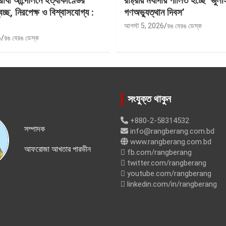
রোধী আন্দোলনে হত্যাকাণ্ডের
রাষ্ট্রীয় মর্যাদায় পালিত হচ্ছে ‘জুলা
বচ্ছ, নিরপেক্ষ ও বিশ্বাসযোগ্য :
গণঅভ্যুত্থান দিবস’
আগস্ট 5, 2026
রঙ বেরঙ ডেস্ক
6
রঙ বেরঙ ডেস্ক
সংযুক্ত থাকুন
+880-2-58314532
সম্পাদক
info@rangberang.com.bd
www.rangberang.com.bd
আফরোজা আখতার পারভীন
fb.com/rangberang
twitter.com/rangberang
youtube.com/rangberang
linkedin.com/in/rangberang