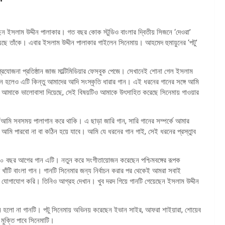
ছেন ইসলাম উদ্দীন পালাকার। গত বছর কোক স্টুডিও বাংলার দ্বিতীয় সিজনে ‘দেওরা’
য়েছে তাঁকে। এবার ইসলাম উদ্দীন পালাকার গাইলেন সিনেমায়। আহমেদ হুমায়ুনের ‘পটু’
্রযোজনা প্রতিষ্ঠান জাজ মাল্টিমিডিয়ার ফেসবুক পেজে। সেখানেই শোনা গেল ইসলাম
ান হলেও এটি কিন্তু আমাদের আদি সংস্কৃতি ধারার গান। এই ধরনের গানের সঙ্গে আমি
ে আমাকে ভালোবাসা দিয়েছে, সেই বিষয়টিও আমাকে উৎসাহিত করেছে সিনেমায় গাওয়ার
 ‘আমি সবসময় পালাগান করে থাকি। এ ছাড়া জারি গান, সারি গানের সম্পর্কে আমার
ি পারবো না বা কঠিন হয়ে যাবে। আমি যে ধরনের গান গাই, সেই ধরনের প্রস্তুাব
৩০০ বছর আগের গান এটি। নতুন করে সংগীতায়োজন করেছেন পশ্চিমবঙ্গের রূপক
 খাঁটি বাংলা গান। গানটি সিনেমার জন্য নির্বাচন করার পর থেকেই আমরা সবাই
রা যোগাযোগ করি। তিনিও আগ্রহ দেখান। খুব দরদ গিয়ে গানটি গেয়েছেন ইসলাম উদ্দীন
কেন হলো না গানটি। পটু সিনেমায় অভিনয় করেছেন ইভান সাইর, আফরা শাইয়ারা, শোয়েব
মুক্তি পাবে সিনেমাটি।