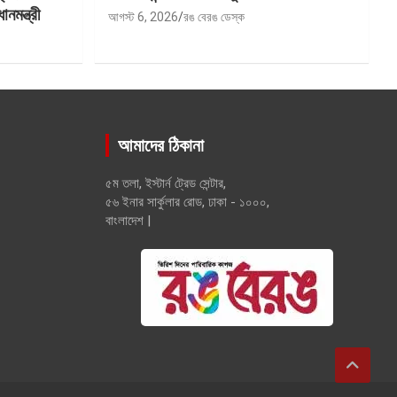
মন্ত্রী
আগস্ট 6, 2026
রঙ বেরঙ ডেস্ক
আমাদের ঠিকানা
৫ম তলা, ইস্টার্ন ট্রেড সেন্টার,
৫৬ ইনার সার্কুলার রোড, ঢাকা - ১০০০,
বাংলাদেশ |