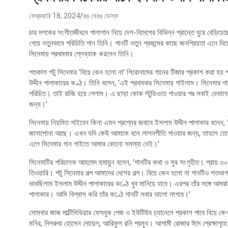
ফেব্রুয়ারি 18, 2024
রঙ বেরঙ ডেস্ক
চার দশকের সংগীতজীবনে পালাগান নিয়ে দেশ-বিদেশের বিভিন্ন প্রান্তে ঘুরে বেড়িয়ে
গেয়ে নতুনভাবে পরিচিতি পান তিনি। গানটি নতুন প্রজন্মের কাছে জনপ্রিয়তা এনে দি
সিনেমায় প্রথমবার প্লেব্যাক করলেন তিনি।
গতকাল পটু সিনেমার ‘বিয়ে কেন হলো না’ শিরোনামের গানের টিজার প্রকাশ করা হয় প
উদ্দীন পালাকারের কণ্ঠ। তিনি বলেন, ‘এই প্রথমবার সিনেমায় গাইলাম। সিনেমার গ
পরিচিত। তাই রাজি হয়ে গেলাম। এ ছাড়া কোক স্টুডিওতে গাওয়ার পর সবাই যেভাব
জন্য।’
সিনেমায় নিয়মিত গাইবেন কিনা এমন প্রশ্নের জবাবে ইসলাম উদ্দীন পালাকার বলেন,
জানাশোনা আছে। এখন যদি কেউ আমাকে বলে লালনগীতি গাওয়ার জন্য, তাহলে তো আম
এলে সিনেমার গান গাইতে আমার কোনো সমস্যা নেই।’
সিনেমাটির পরিচালক আহমেদ হুমায়ুন বলেন, ‘গানটির কথা ও সুর সংগৃহীত। প্রায় 
তিওয়ারি। পটু সিনেমার গল্প আমাদের দেশের গল্প। বিয়ে কেন হলো না গানটিও শতভাগ
ভাবছিলাম ইসলাম উদ্দীন পালাকারের কণ্ঠে খুব মানিয়ে যাবে। এরপর তাঁর সঙ্গে আম
পালাকার। আমি বিশ্বাস করি তাঁর কণ্ঠে গানটি সবার ভালো লাগবে।’
সোমবার জাজ মাল্টিমিডিয়ার ফেসবুক পেজ ও ইউটিউব চ্যানেলে প্রকাশ পাবে বিয়ে 
মনির, দিলরুবা হোসেন দোয়েল, আরিফুল রনি প্রমুখ। আগামী রোজার ঈদে প্রেক্ষাগৃহে 