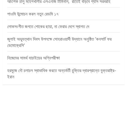
আংশিক চালু মহেশখালীর এলএনজি টার্মিনাল, রাতেই বাড়বে গ্যাস সরবরাহ
শাওমি উন্মোচন করল নতুন রেডমি ১৭
লোকসংগীত জগতে শোকের ছায়া, না ফেরার দেশে স্বাগত দে
জুলাই অভ্যুত্থান দিবস উপলক্ষে সোহরাওয়ার্দী উদ্যানে অনুষ্ঠিত ‘কনসার্ট ফর
ডেমোক্রেসি’
নিজেদের সামর্থ যাচাইয়ের অগ্নিপরীক্ষা
হরমুজে নৌ চলাচল স্বাভাবিক করতে অন্তর্বর্তী চুক্তির দ্বারপ্রান্তে যুক্তরাষ্ট্র-
ইরান