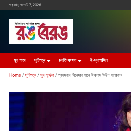
Skip
শুক্রবার, আগস্ট 7, 2026
to
content
Rangberang.com.bd
রঙ বেরঙ
মূল পাতা
সূচিপত্র
চলতি সংখ্যা
ই-ম্যাগাজিন
Home
সূচিপত্র
সুর মূর্চ্ছনা
প্রথমবার সিনেমার গানে ইসলাম উদ্দীন পালাকার