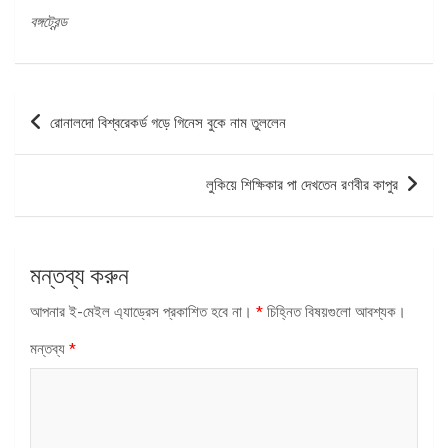
বঙ্গট্রেন্ড
পোস্ট
রোনালদো বিশ্বরেকর্ড গড়ে গিনেস বুকে নাম তুললেন
ন্যাভিগেশন
লুকিয়ে শিক্ষিকার পা দেখতেন রণবীর কাপুর
মন্তব্য করুন
আপনার ই-মেইল এ্যাড্রেস প্রকাশিত হবে না।
*
চিহ্নিত বিষয়গুলো আবশ্যক।
মন্তব্য
*