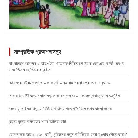
সাম্প্রতিক প্রকাশনাসমূহ
বাংলাদেশে আবাসন ও হাই-টেক খাতে বড় বিনিয়োগে চায়না রেলওয়ে ফার্স্ট গ্রুপের
সঙ্গে জিএম হোল্ডিংসের চুক্তি
আরামকো ট্রেডিং থেকে এক কার্গো এলএনজি কেনার প্রস্তাব অনুমোদন
সামারফিল্ড ইন্টারন্যাশনাল স্কুলে ও’ লেভেল ও এ’ লেভেল গ্র্যাজুয়েশন অনুষ্ঠিত
জলবায়ু অর্থায়ন বাড়াতে বিনিয়োগযোগ্য প্রকল্প তৈরিতে জোর বাংলাদেশের
ব্র্যান্ড মূল্যে বলিউডের শীর্ষে আলিয়া ভাট
রোনালদোর আয় ৩৭১০ কোটি, ফুটবলের নতুন বাণিজ্যিক রাজা হওয়ার দৌড়ে কারা?