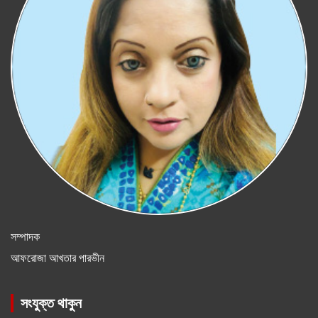
সম্পাদক
আফরোজা আখতার পারভীন
সংযুক্ত থাকুন