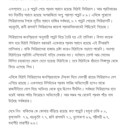
এসপ্তাহে ১১.৪ পয়েন্ট পেয়ে প্রথম স্থানে রয়েছে মিঠাই সিরিয়াল। আর প্রতিবারের
মত দ্বিতীয় স্থানে রয়েছে অপরাজিতা অপু, প্রাপ্ত পয়েন্ট ৮.৯। এদিকে পুরোনো
সিরিয়ালদের টপকে তৃতীয় স্থানে হাজির সর্বজয়া, ৮.৭ পয়েন্ট পেয়েছে সিরিয়ালটি।
খড়কুটো, রানী রাসমণি সিরিয়ালের জায়গা স্বাভাবিকভাবেই পিছিয়েই গিয়েছে।
সিরিয়ালের জনপ্রিয়তা অনুযায়ী পয়েন্ট দিয়ে তৈরি হয় এই তালিকা। বিগত কয়েক
মাস ধরে মিঠাই সিরিয়াল বরাবরই একেবারে প্রথম স্থানে রয়েছে এই টিআরপি
তালিকায়। বাকি সিরিয়ালেরা হাজার চেষ্টা করেও মিঠাইকে নড়াতে পারেনি। অবশ্য
মিঠাইয়ের প্রতিটা এপিসোডই সত্যি দেখবার মত। বর্তমানে তোর্সা আর সোমের
মিলিত চক্রান্তে জেলে যেতে হয়েছে মিঠাইকে। তবে মিঠাইকে বাঁচাতে সিঙ্গাপুর থেকে
ফিরে এসেছে সিড।
এদিকে মিঠাই সিরিয়ালের জনপ্রিয়তাকে টেক্কা দিতে দেবশ্রী রায়ের সিরিয়ালও বেশ
এগিয়ে রয়েছে। একসময়ে টলিউডের প্রথম সারির অভিনেত্রী হলেও মাঝে
রাজনীতিতে যোগ দিয়ে অভিনয় থেকে দূরে ছিলেন দীর্ঘদিন। সর্বজয়া সিরিয়ালের হাত
ধরেই আবার পর্দায় ফিরেছেন অভিনেত্রী। আর শুরুর পর থেকেই প্রথম পাঁচে নাম
উঠেছে সর্বজয়ার।
দেখে নিন বাকিদের কে কোথায় দাঁড়িয়ে রয়েছে কত পয়েন্টে।যমুনা ঢাকি ৮.০,
কৃষ্ণকলি ৭.৯, খড়কুটো ৭.৭, রানি রাসমনি ৭.১, ধুলোকণা ৬.৯, শ্রীময়ী ৬.৭,
মহাপীঠ তারাপীঠ ৬.৬।