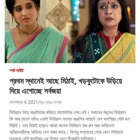
স্পট লাইট
প্রথম স্থানেই আছে মিঠাই, খড়কুটোকে উড়িয়ে
দিয়ে এগোচ্ছে সর্বজয়া
সেপ্টেম্বর 4, 2021
রঙ বেরঙ ডেস্ক
সিরিয়াল নিয়ে বাঙালিদের বাড়িতে মাতামাতির শেষ নেই। সকলের পছন্দের সিরিয়াল
কি আর মেলে! যদিও একটা সিরিয়াল সমস্ত বাঙালির কাছেই বেশ জনপ্রিয় সেটা হল
মিঠাই। তবে মিঠাই ছাড়াও আরো অনেক সিরিয়াল যার গল্প আর অভিনেতা
অভিনেত্রীদের অভিনয় বেশ নজর কাড়ে। কিন্তু সপ্তাহের শেষে কোন সিরিয়াল
সবথেকে বেশি জনপ্রিয় এর হিসাব মেলে টিআরপি তালিকায়।