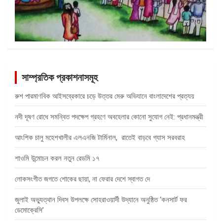
সাম্প্রতিক প্রকাশনাসমূহ
রুশ পারমাণবিক আইসব্রেকারে চড়ে উত্তর মেরু অভিযানে বাংলাদেশের প্রত্যয়
নদী দূষণ রোধে সমন্বিত পদক্ষেপ গ্রহণে অবহেলার কোনো সুযোগ নেই: প্রধানমন্ত্রী
আংশিক চালু মহেশখালীর এলএনজি টার্মিনাল, রাতেই বাড়বে গ্যাস সরবরাহ
শাওমি উন্মোচন করল নতুন রেডমি ১৭
লোকসংগীত জগতে শোকের ছায়া, না ফেরার দেশে স্বাগত দে
জুলাই অভ্যুত্থান দিবস উপলক্ষে সোহরাওয়ার্দী উদ্যানে অনুষ্ঠিত ‘কনসার্ট ফর
ডেমোক্রেসি’