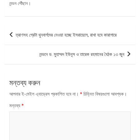
লন্ডন পৌঁছান।
পোস্ট
ত্রাণসহ গ্রেটা থুনবার্গদের নেওয়া হচ্ছে ইসরায়েলে, রাখা হবে কারাগারে
ন্যাভিগেশন
লন্ডনে ড. মুহাম্মদ ইউনূস ও তারেক রহমানের বৈঠক ১৩ জুন
মন্তব্য করুন
আপনার ই-মেইল এ্যাড্রেস প্রকাশিত হবে না।
*
চিহ্নিত বিষয়গুলো আবশ্যক।
মন্তব্য
*