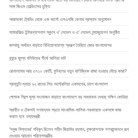
বাংলাদেশে আবাসন ও হাই-টেক খাতে বড় বিনিয়োগে চায়না রেলওয়ে ফার্স্ট গ্রুপের
সঙ্গে জিএম হোল্ডিংসের চুক্তি
আরামকো ট্রেডিং থেকে এক কার্গো এলএনজি কেনার প্রস্তাব অনুমোদন
সামারফিল্ড ইন্টারন্যাশনাল স্কুলে ও’ লেভেল ও এ’ লেভেল গ্র্যাজুয়েশন অনুষ্ঠিত
জলবায়ু অর্থায়ন বাড়াতে বিনিয়োগযোগ্য প্রকল্প তৈরিতে জোর বাংলাদেশের
ব্র্যান্ড মূল্যে বলিউডের শীর্ষে আলিয়া ভাট
রোনালদোর আয় ৩৭১০ কোটি, ফুটবলের নতুন বাণিজ্যিক রাজা হওয়ার দৌড়ে কারা?
প্রস্তুতি ম্যাচে ৯২ রানের লিড অস্ট্রেলিয়া একাদশের, চাপে বাংলাদেশ
পোশাক শিল্পে মূল্য সংযোজন বাড়াতে বাংলাদেশে বড় সম্ভাবনা দেখছে দক্ষিণ কোরিয়া
স্বাধীন ও টেকসই গণমাধ্যম গড়তে সাংবাদিক-মালিক-সরকারকে একসঙ্গে কাজ
করতে হবে: তথ্যমন্ত্রী
‘সবুজ বিপ্লবের’ পথিকৃৎ ছিলেন শহীদ জিয়াউর রহমান, বৃক্ষরোপণকে গণআন্দোলনে রূপ
দেওয়ার আহ্বান পরিবেশমন্ত্রীর