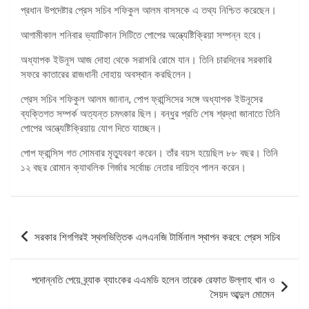
প্রধান উপদেষ্টার প্রেস সচিব শফিকুল আলম বাসসকে এ তথ্য নিশ্চিত করেছেন।
আগামীকাল শনিবার ভ্যাটিকান সিটিতে পোপের অন্ত্যেষ্টিক্রিয়া সম্পন্ন হবে।
অধ্যাপক ইউনূস আজ দোহা থেকে সরাসরি রোমে যান। তিনি চারদিনের সরকারি
সফরে কাতারের রাজধানী দোহায় অবস্থান করছিলেন।
প্রেস সচিব শফিকুল আলম জানান, পোপ ফ্রান্সিসের সঙ্গে অধ্যাপক ইউনূসের
ব্যক্তিগত সম্পর্ক অত্যন্ত চমৎকার ছিল। বন্ধুর প্রতি শেষ শ্রদ্ধা জানাতে তিনি
পোপের অন্ত্যেষ্টিক্রিয়ায় যোগ দিতে যাচ্ছেন।
পোপ ফ্রান্সিস গত সোমবার মৃত্যুবরণ করেন। তাঁর বয়স হয়েছিল ৮৮ বছর। তিনি
১২ বছর রোমান ক্যাথলিক গির্জার সর্বোচ্চ নেতার দায়িত্ব পালন করেন।
পোস্ট
সরকার শিগগিরই স্থলভিত্তিক এলএনজি টার্মিনাল স্থাপন করবে: প্রেস সচিব
ন্যাভিগেশন
পদোন্নতি পেয়ে ব্র্যাক ব্যাংকের এএমডি হলেন তারেক রেফাত উল্লাহ খান ও
সৈয়দ আব্দুল মোমেন