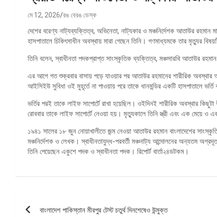
মে 12, 2026
রঙ বেরঙ ডেস্ক
দেশের বরেণ্য নাট্যব্যক্তিত্ব, অভিনেতা, নাট্যকার ও মঞ্চনির্দেশক আতাউর রহমান
হাসপাতালে চিকিৎসাধীন অবস্থায় মারা গেছেন তিনি। গণমাধ্যমকে তার মৃত্যুর বিষ
তিনি বলেন, স্বাধীনতা পদকপ্রাপ্ত সাংস্কৃতিক ব্যক্তিত্ব, মঞ্চসারথি আতাউর রহ
এর আগে গত শুক্রবার বাসায় পড়ে যাওয়ার পর আতাউর রহমানের শারীরিক অবস্থার
আইসিইউ সুবিধা ওই মুহূর্তে না পাওয়ায় পরে তাকে ধানমন্ডির একটি হাসপাতালে ভর্ত
ভর্তির পরই তাকে লাইফ সাপোর্টে রাখা হয়েছিল। ওইদিনই শারীরিক অবস্থার কিছুটা 
রোববার তাকে লাইফ সাপোর্টে নেওয়া হয়। মৃত্যুকালে তিনি স্ত্রী এবং এক মেয়ে ও
১৯৪১ সালের ১৮ জুন নোয়াখালীতে জন্ম নেওয়া আতাউর রহমান বাংলাদেশের সাংস্কৃত
মঞ্চনির্দেশক ও লেখক। স্বাধীনতাযুদ্ধ-পরবর্তী মঞ্চনাট্য আন্দোলনের অন্যতম অগ্রদূত
তিনি পেয়েছেন একুশে পদক ও স্বাধীনতা পদক। রিপোর্ট বার্তা২৪ডটকম।
পোস্ট
বাংলাদেশ পাকিস্তান মীরপুর টেস্ট চতুর্থ দিনশেষেও উন্মুক্ত