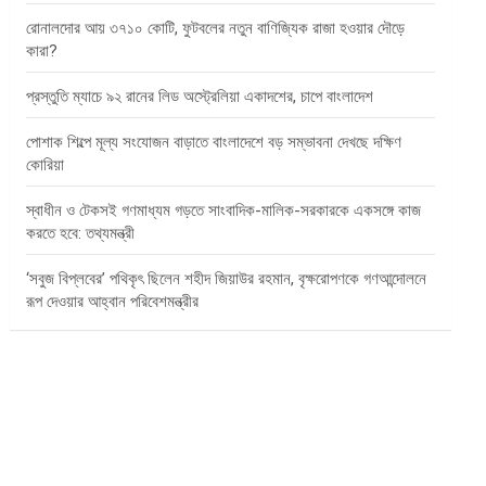
রোনালদোর আয় ৩৭১০ কোটি, ফুটবলের নতুন বাণিজ্যিক রাজা হওয়ার দৌড়ে
কারা?
প্রস্তুতি ম্যাচে ৯২ রানের লিড অস্ট্রেলিয়া একাদশের, চাপে বাংলাদেশ
পোশাক শিল্পে মূল্য সংযোজন বাড়াতে বাংলাদেশে বড় সম্ভাবনা দেখছে দক্ষিণ
কোরিয়া
স্বাধীন ও টেকসই গণমাধ্যম গড়তে সাংবাদিক-মালিক-সরকারকে একসঙ্গে কাজ
করতে হবে: তথ্যমন্ত্রী
‘সবুজ বিপ্লবের’ পথিকৃৎ ছিলেন শহীদ জিয়াউর রহমান, বৃক্ষরোপণকে গণআন্দোলনে
রূপ দেওয়ার আহ্বান পরিবেশমন্ত্রীর