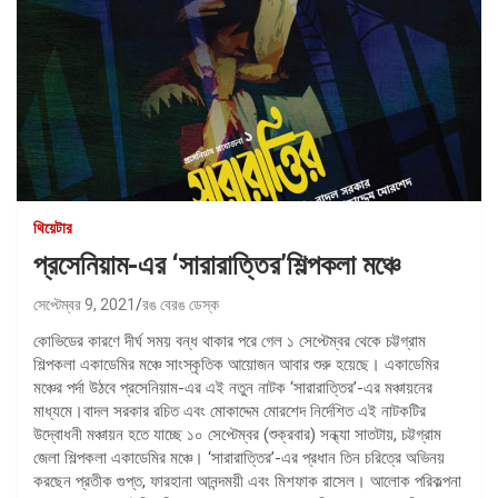
থিয়েটার
প্রসেনিয়াম-এর ‘সারারাত্তির’শিল্পকলা মঞ্চে
সেপ্টেম্বর 9, 2021
রঙ বেরঙ ডেস্ক
কোভিডের কারণে দীর্ঘ সময় বন্ধ থাকার পরে গেল ১ সেপ্টেম্বর থেকে চট্টগ্রাম
শিল্পকলা একাডেমির মঞ্চে সাংস্কৃতিক আয়োজন আবার শুরু হয়েছে। একাডেমির
মঞ্চের পর্দা উঠবে প্রসেনিয়াম-এর এই নতুন নাটক ‘সারারাত্তির’-এর মঞ্চায়নের
মাধ্যমে।বাদল সরকার রচিত এবং মোকাদ্দেম মোরশেদ নির্দেশিত এই নাটকটির
উদ্বোধনী মঞ্চায়ন হতে যাচ্ছে ১০ সেপ্টেম্বর (শুক্রবার) সন্ধ্যা সাতটায়, চট্টগ্রাম
জেলা শিল্পকলা একাডেমির মঞ্চে। ‘সারারাত্তির’-এর প্রধান তিন চরিত্রে অভিনয়
করছেন প্রতীক গুপ্ত, ফারহানা আনন্দময়ী এবং মিশফাক রাসেল। আলোক পরিকল্পনা