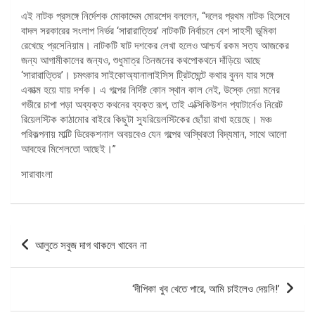
এই নাটক প্রসঙ্গে নির্দেশক মোকাদ্দেম মোরশেদ বললেন, “দলের প্রথম নাটক হিসেবে
বাদল সরকারের সংলাপ নির্ভর ‘সারারাত্তির’ নাটকটি নির্বাচনে বেশ সাহসী ভূমিকা
রেখেছে প্রসেনিয়াম। নাটকটি ষাট দশকের লেখা হলেও আশ্চর্য রকম সত্য আজকের
জন্য আগামীকালের জন্যও, শুধুমাত্র তিনজনের কথপোকথনে দাঁড়িয়ে আছে
‘সারারাত্তির’। চমৎকার সাইকোঅ্যানালাইসিস ট্রিটমেন্টে কথার বুনন যার সঙ্গে
একাত্ম হয়ে যায় দর্শক। এ গল্পের নির্দিষ্ট কোন স্থান কাল নেই, উস্কে দেয়া মনের
গভীরে চাপা পড়া অব্যক্ত কথনের ব্যক্ত রূপ, তাই এক্সিকিউশন প্যাটার্নেও নিরেট
রিয়েলস্টিক কাঠামোর বাইরে কিছুটা স্যুরিয়েলস্টিকের ছোঁয়া রাখা হয়েছে। মঞ্চ
পরিকল্পনায় মাল্টি ডিরেকশনাল অবয়বেও যেন গল্পের অস্থিরতা বিদ্যমান, সাথে আলো
আবহের মিশেলতো আছেই।”
সারাবাংলা
পোস্ট
আলুতে সবুজ দাগ থাকলে খাবেন না
ন্যাভিগেশন
‘দীপিকা খুব খেতে পারে, আমি চাইলেও দেয়নি!’