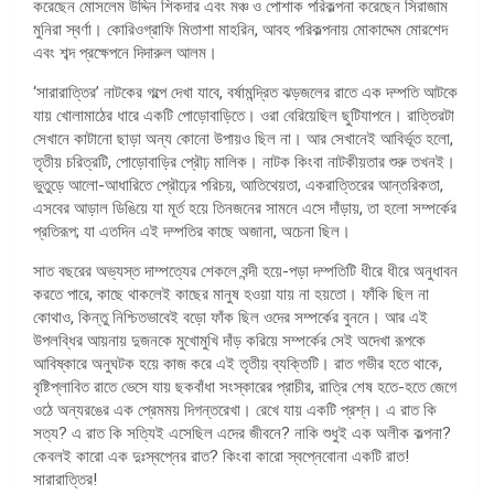
করেছেন মোসলেম উদ্দিন শিকদার এবং মঞ্চ ও পোশাক পরিকল্পনা করেছেন সিরাজাম
মুনিরা স্বর্ণা। কোরিওগ্রাফি মিতাশা মাহরিন, আবহ পরিকল্পনায় মোকাদ্দেম মোরশেদ
এবং শব্দ প্রক্ষেপনে দিদারুল আলম।
‘সারারাত্তির’ নাটকের গল্পে দেখা যাবে, বর্ষামন্দ্রিত ঝড়জলের রাতে এক দম্পতি আটকে
যায় খোলামাঠের ধারে একটি পোড়োবাড়িতে। ওরা বেরিয়েছিল ছুটিযাপনে। রাত্তিরটা
সেখানে কাটানো ছাড়া অন্য কোনো উপায়ও ছিল না। আর সেখানেই আবির্ভূত হলো,
তৃতীয় চরিত্রটি, পোড়োবাড়ির প্রৌঢ় মালিক। নাটক কিংবা নাটকীয়তার শুরু তখনই।
ভুতুড়ে আলো-আধারিতে প্রৌঢ়ের পরিচয়, আতিথেয়তা, একরাত্তিরের আন্তরিকতা,
এসবের আড়াল ডিঙিয়ে যা মূর্ত হয়ে তিনজনের সামনে এসে দাঁড়ায়, তা হলো সম্পর্কের
প্রতিরূপ; যা এতদিন এই দম্পতির কাছে অজানা, অচেনা ছিল।
সাত বছরের অভ্যস্ত দাম্পত্যের শেকলে বন্দী হয়ে-পড়া দম্পতিটি ধীরে ধীরে অনুধাবন
করতে পারে, কাছে থাকলেই কাছের মানুষ হওয়া যায় না হয়তো। ফাঁকি ছিল না
কোথাও, কিন্তু নিশ্চিতভাবেই বড়ো ফাঁক ছিল ওদের সম্পর্কের বুননে। আর এই
উপলব্ধির আয়নায় দুজনকে মুখোমুখি দাঁড় করিয়ে সম্পর্কের সেই অদেখা রূপকে
আবিষ্কারে অনুঘটক হয়ে কাজ করে এই তৃতীয় ব্যক্তিটি। রাত গভীর হতে থাকে,
বৃষ্টিপ্লাবিত রাতে ভেসে যায় ছকবাঁধা সংস্কারের প্রাচীর, রাত্রি শেষ হতে-হতে জেগে
ওঠে অন্যরঙের এক প্রেমময় দিগন্তরেখা। রেখে যায় একটি প্রশ্ন। এ রাত কি
সত্য? এ রাত কি সত্যিই এসেছিল এদের জীবনে? নাকি শুধুই এক অলীক কল্পনা?
কেবলই কারো এক দুঃস্বপ্নের রাত? কিংবা কারো স্বপ্নেবোনা একটি রাত!
সারারাত্তির!