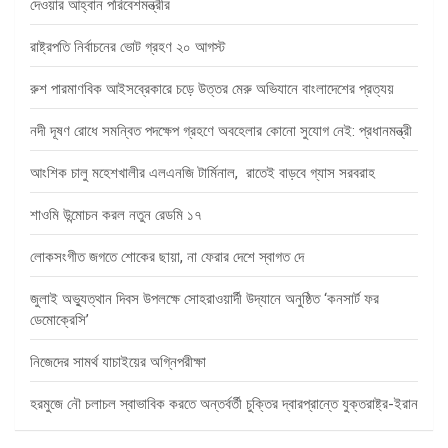
দেওয়ার আহ্বান পরিবেশমন্ত্রীর
রাষ্ট্রপতি নির্বাচনের ভোট গ্রহণ ২০ আগস্ট
রুশ পারমাণবিক আইসব্রেকারে চড়ে উত্তর মেরু অভিযানে বাংলাদেশের প্রত্যয়
নদী দূষণ রোধে সমন্বিত পদক্ষেপ গ্রহণে অবহেলার কোনো সুযোগ নেই: প্রধানমন্ত্রী
আংশিক চালু মহেশখালীর এলএনজি টার্মিনাল, রাতেই বাড়বে গ্যাস সরবরাহ
শাওমি উন্মোচন করল নতুন রেডমি ১৭
লোকসংগীত জগতে শোকের ছায়া, না ফেরার দেশে স্বাগত দে
জুলাই অভ্যুত্থান দিবস উপলক্ষে সোহরাওয়ার্দী উদ্যানে অনুষ্ঠিত ‘কনসার্ট ফর
ডেমোক্রেসি’
নিজেদের সামর্থ যাচাইয়ের অগ্নিপরীক্ষা
হরমুজে নৌ চলাচল স্বাভাবিক করতে অন্তর্বর্তী চুক্তির দ্বারপ্রান্তে যুক্তরাষ্ট্র-ইরান