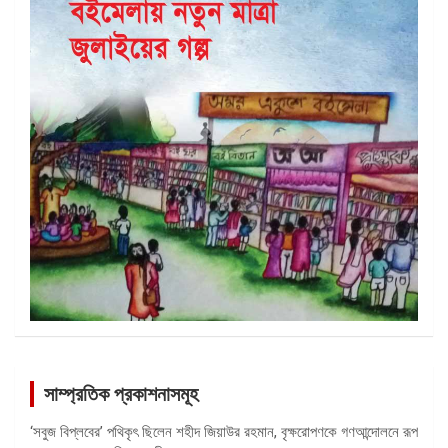
সাম্প্রতিক প্রকাশনাসমূহ
‘সবুজ বিপ্লবের’ পথিকৃৎ ছিলেন শহীদ জিয়াউর রহমান, বৃক্ষরোপণকে গণআন্দোলনে রূপ