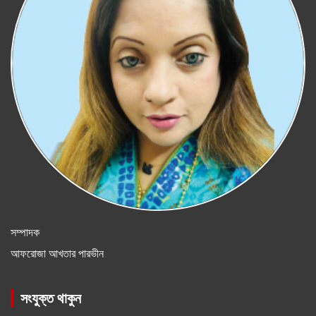
সম্পাদক
আফরোজা আখতার পারভীন
সংযুক্ত থাকুন