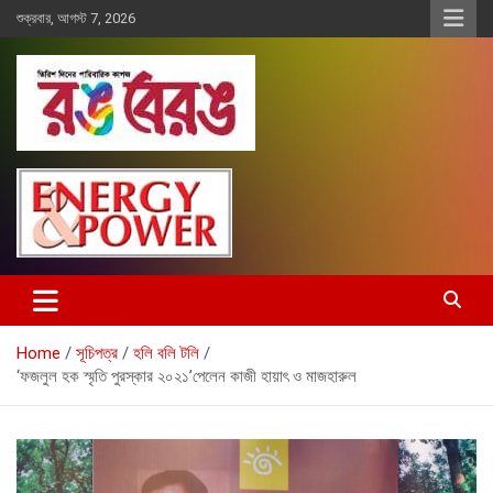
Skip
শুক্রবার, আগস্ট 7, 2026
to
content
Rangberang.com.bd
রঙ বেরঙ
Home
সূচিপত্র
হলি বলি টলি
‘ফজলুল হক স্মৃতি পুরস্কার ২০২১’পেলেন কাজী হায়াৎ ও মাজহারুল