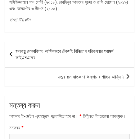
শফিউজ্জামান খান লোদী (২০১৮), কোহিনূর আখতার সুচন্দা ও রাফি হোসেন (২০১৯)
এবং আলমগীর ও দীপেন (২০২০)।
বাংলা ট্রিবিউন
পোস্ট
জলবায়ু মোকাবিলায় আর্থিকভাবে টেকসই বিনিয়োগ পরিকল্পনার পরামর্শ
ন্যাভিগেশন
আইএমএফের
নতুন বলে ঘাতক পাকিস্তানের শাহিন আফ্রিদি
মন্তব্য করুন
আপনার ই-মেইল এ্যাড্রেস প্রকাশিত হবে না।
*
চিহ্নিত বিষয়গুলো আবশ্যক।
মন্তব্য
*