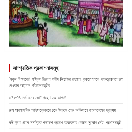
সাম্প্রতিক প্রকাশনাসমূহ
‘সবুজ বিপ্লবের’ পথিকৃৎ ছিলেন শহীদ জিয়াউর রহমান, বৃক্ষরোপণকে গণআন্দোলনে রূপ
দেওয়ার আহ্বান পরিবেশমন্ত্রীর
রাষ্ট্রপতি নির্বাচনের ভোট গ্রহণ ২০ আগস্ট
রুশ পারমাণবিক আইসব্রেকারে চড়ে উত্তর মেরু অভিযানে বাংলাদেশের প্রত্যয়
নদী দূষণ রোধে সমন্বিত পদক্ষেপ গ্রহণে অবহেলার কোনো সুযোগ নেই: প্রধানমন্ত্রী