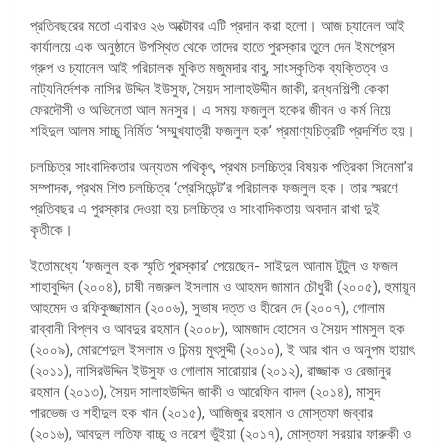
প্রতিবছরের মতো এবারও ২৬ অক্টোবর এটি প্রদান করা হলো। আজ চ্যানেল আই
কার্যালয়ে এক অনুষ্ঠানে উপস্থিত থেকে তাদের হাতে পুরস্কার তুলে দেন ইমপ্রেস
গ্রুপ ও চ্যানেল আই পরিচালক মুকিত মজুমদার বাবু, সাংস্কৃতিক ব্যক্তিত্ব ও
নাট্যনির্দেশক নাসির উদ্দিন ইউসুফ, সৈয়দ সালাহউদ্দীন জাকী, রন্ধনশিল্পী কেকা
ফেরদৌসী ও অভিনেতা আল মনসুর। এ সময় ফজলুল হকের জীবন ও কর্ম নিয়ে
শহিদুল আলম সাচ্চু নির্মিত ‘সম্মুখযাত্রী ফজলুল হক’ প্রমাণ্যচিত্রটি প্রদর্শিত হয়।
চলচ্চিত্র সাংবাদিকতার অন্যতম পথিকৃৎ, প্রথম চলচ্চিত্র বিষয়ক পত্রিকা সিনেমা’র
সম্পাদক, প্রথম শিশু চলচ্চিত্র ‘প্রেসিডেন্ট’র পরিচালক ফজলুল হক। তার স্মরণে
প্রতিবছর এ পুরস্কার দেওয়া হয় চলচ্চিত্র ও সাংবাদিকতায় অবদান রাখা দুই
কৃতীকে।
ইতোমধ্যে ‘ফজলুল হক স্মৃতি পুরস্কার’ পেয়েছেন- সাইদুল আনাম টুটুল ও ফজল
শাহাবুদ্দিন (২০০৪), চাষী নজরুল ইসলাম ও আহমদ জামান চৌধুরী (২০০৫), হুমায়ূন
আহমেদ ও রফিকুজ্জামান (২০০৬), সুভাষ দত্ত ও হীরেন দে (২০০৭), গোলাম
রাব্বানী বিপ্লব ও আবদুর রহমান (২০০৮), আমজাদ হোসেন ও সৈয়দ শামসুল হক
(২০০৯), মোরশেদুল ইসলাম ও চিন্ময় মুৎসুদ্দী (২০১০), ই আর খান ও অনুপম হায়াৎ
(২০১১), নাসিরউদ্দিন ইউসুফ ও গোলাম সারোয়ার (২০১২), রাজ্জাক ও রেজানুর
রহমান (২০১৩), সৈয়দ সালাহউদ্দিন জাকী ও আরেফিন বাদল (২০১৪), মাসুদ
পারভেজ ও শহীদুল হক খান (২০১৫), আজিজুর রহমান ও মোস্তফা জব্বার
(২০১৬), আবদুল লতিফ বাচ্চু ও নরেশ ভুঁইয়া (২০১৭), মোস্তফা সরয়ার ফারুকী ও