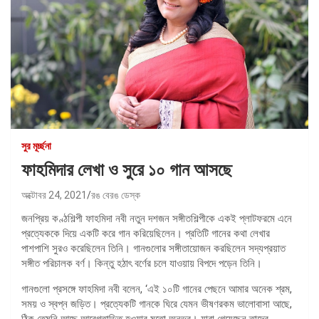
সুর মূর্চ্ছনা
ফাহমিদার লেখা ও সুরে ১০ গান আসছে
অক্টোবর 24, 2021
রঙ বেরঙ ডেস্ক
জনপ্রিয় কণ্ঠশিল্পী ফাহমিদা নবী নতুন দশজন সঙ্গীতশিল্পীকে একই প্লাটফরমে এনে
প্রত্যেককে দিয়ে একটি করে গান করিয়েছিলেন। প্রতিটি গানের কথা লেখার
পাশপাশি সুরও করেছিলেন তিনি। গানগুলোর সঙ্গীতায়োজন করছিলেন সদ্যপ্রয়াত
সঙ্গীত পরিচালক বর্ণ। কিন্তু হঠাৎ বর্ণের চলে যাওয়ায় বিপদে পড়েন তিনি।
গানগুলো প্রসঙ্গে ফাহমিদা নবী বলেন, ‘এই ১০টি গানের পেছনে আমার অনেক শ্রম,
সময় ও স্বপ্ন জড়িত। প্রত্যেকটি গানকে ঘিরে যেমন ভীষণরকম ভালোবাসা আছে,
ঠিক তেমনি আছে আবেগতাড়িত হওয়ার মতো অনুভব। যারা গেয়েছেন তাদের