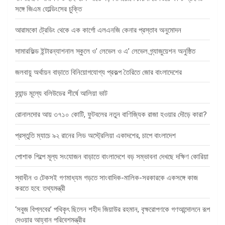
সঙ্গে জিএম হোল্ডিংসের চুক্তি
আরামকো ট্রেডিং থেকে এক কার্গো এলএনজি কেনার প্রস্তাব অনুমোদন
সামারফিল্ড ইন্টারন্যাশনাল স্কুলে ও’ লেভেল ও এ’ লেভেল গ্র্যাজুয়েশন অনুষ্ঠিত
জলবায়ু অর্থায়ন বাড়াতে বিনিয়োগযোগ্য প্রকল্প তৈরিতে জোর বাংলাদেশের
ব্র্যান্ড মূল্যে বলিউডের শীর্ষে আলিয়া ভাট
রোনালদোর আয় ৩৭১০ কোটি, ফুটবলের নতুন বাণিজ্যিক রাজা হওয়ার দৌড়ে কারা?
প্রস্তুতি ম্যাচে ৯২ রানের লিড অস্ট্রেলিয়া একাদশের, চাপে বাংলাদেশ
পোশাক শিল্পে মূল্য সংযোজন বাড়াতে বাংলাদেশে বড় সম্ভাবনা দেখছে দক্ষিণ কোরিয়া
স্বাধীন ও টেকসই গণমাধ্যম গড়তে সাংবাদিক-মালিক-সরকারকে একসঙ্গে কাজ
করতে হবে: তথ্যমন্ত্রী
‘সবুজ বিপ্লবের’ পথিকৃৎ ছিলেন শহীদ জিয়াউর রহমান, বৃক্ষরোপণকে গণআন্দোলনে রূপ
দেওয়ার আহ্বান পরিবেশমন্ত্রীর