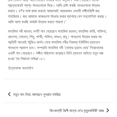
প্রত্যেকেরই স্বপ্ন গানগুলোকে ঘিরে। আমি চেষ্টা করছি গানগুলোকে উদ্ধার
করতে। বর্ণ’র সঙ্গে কাজ করতো আমাদেরই আরেকজন মেধাবী সঙ্গীতশিল্পী জয়
শাহরিয়ার। জয় আমাকে কাজগুলো উদ্ধার করার ব্যাপারে বেশ সহযোগিতা করছে।
আমি আশা করছি কাজটা উদ্ধার করতে পারবো।’
ফাহমিদা নবী জানান, দশটি গান গেয়েছেন ফাহমিদা রহমান, ফাহমিদা ফামি, শাকিলা,
জেনেসা, সোহেল, পিলু, শাম্মী, শাকিল, ফাগুন, রাবু। গানগুলো উদ্ধার করার পর
প্রতিটি গানেরই স্টুডিও ভার্সন শেষে ফাহমিদা নবীর নিজস্ব ইউটিউব চ্যানেলে
গানগুলো প্রকাশ হবে। সম্প্রতি ফাহমিদা নবী ‘তোমার দুচোখ বেয়ে’ শিরোনামের
একটি গান গেয়েছেন। সঙ্গীত পরিবেশন করেছেন তিনি চ্যানেল আইতে নতুন শুরু
হওয়া ‘দ্য পিয়ানো লাউঞ্জ’-এ।
ইত্তেফাক অনলাইন
পোস্ট
নতুন গান নিয়ে আসছেন নুসরাত ফারিয়া
ন্যাভিগেশন
কিংবদন্তী শিল্পী মান্না দে’র মৃত্যুবার্ষিকী আজ