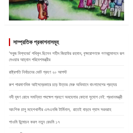
সাম্প্রতিক প্রকাশনাসমূহ
‘সবুজ বিপ্লবের’ পথিকৃৎ ছিলেন শহীদ জিয়াউর রহমান, বৃক্ষরোপণকে গণআন্দোলনে রূপ
দেওয়ার আহ্বান পরিবেশমন্ত্রীর
রাষ্ট্রপতি নির্বাচনের ভোট গ্রহণ ২০ আগস্ট
রুশ পারমাণবিক আইসব্রেকারে চড়ে উত্তর মেরু অভিযানে বাংলাদেশের প্রত্যয়
নদী দূষণ রোধে সমন্বিত পদক্ষেপ গ্রহণে অবহেলার কোনো সুযোগ নেই: প্রধানমন্ত্রী
আংশিক চালু মহেশখালীর এলএনজি টার্মিনাল, রাতেই বাড়বে গ্যাস সরবরাহ
শাওমি উন্মোচন করল নতুন রেডমি ১৭