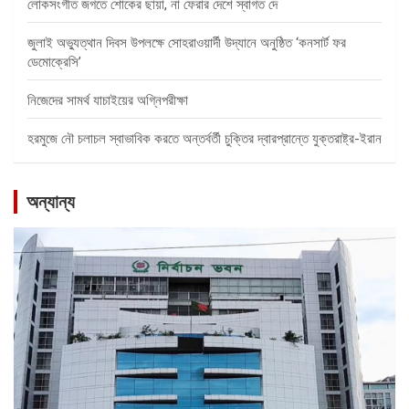
লোকসংগীত জগতে শোকের ছায়া, না ফেরার দেশে স্বাগত দে
জুলাই অভ্যুত্থান দিবস উপলক্ষে সোহরাওয়ার্দী উদ্যানে অনুষ্ঠিত ‘কনসার্ট ফর
ডেমোক্রেসি’
নিজেদের সামর্থ যাচাইয়ের অগ্নিপরীক্ষা
হরমুজে নৌ চলাচল স্বাভাবিক করতে অন্তর্বর্তী চুক্তির দ্বারপ্রান্তে যুক্তরাষ্ট্র-ইরান
অন্যান্য