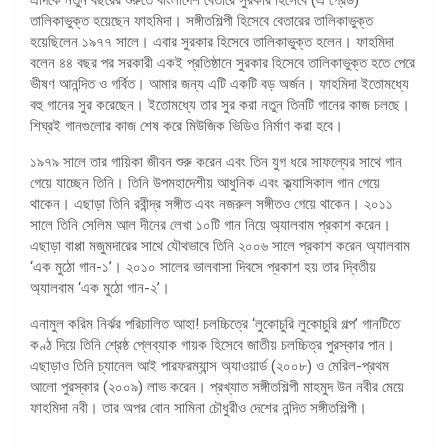
তালিকাভুক্ত হয়েছেন ফাহমিদা। সঙ্গীতশিল্পী হিসেবে বেতারের তালিকাভুক্ত
হয়েছিলেন ১৯৭৭ সালে। এবার সুরকার হিসেবে তালিকাভুক্ত হলেন। ফাহমিদা
বলেন ৪৪ বছর পর সরকারী একই প্রতিষ্ঠানে সুরকার হিসেবে তালিকাভুক্ত হতে পেরে
ভীষণ আনন্দিত ও গর্বিত। আমার জন্য এটি একটি বড় অর্জন। ফাহমিদা ইতোমধ্যে
বহু গানের সুর করেছেন। ইতোমধ্যে তার সুর করা নতুন তিনটি গানের কাজ চলছে।
শিঘ্রই গানগুলোর কাজ শেষ করে মিউজিক ভিডিও নির্মাণ করা হবে।
১৯৭৯ সালে তার গায়িকা জীবন শুরু করেন এবং তিন যুগ ধরে সাফল্যের সাথে গান
গেয়ে যাচ্ছেন তিনি। তিনি উপমহাদেশীয় আধুনিক এবং ক্ল্যাসিকাল গান গেয়ে
থাকেন। এছাড়া তিনি রবীন্দ্র সঙ্গীত এবং নজরুল সঙ্গীতও গেয়ে থাকেন। ২০১১
সালে তিনি সেলিম আল দীনের লেখা ১০টি গান নিয়ে অ্যালবাম প্রকাশ করেন।
এছাড়া বাপ্পা মজুমদারের সাথে যৌথভাবে তিনি ২০০৬ সালে প্রকাশ করেন অ্যালবাম
‘এক মুঠো গান-১’। ২০১০ সালের ভালবাসা দিবসে প্রকাশ হয় তার দ্বিতীয়
অ্যালবাম ‘এক মুঠো গান-২’।
এনামুল করিম নির্ঝর পরিচালিত আহা! চলচ্চিত্রে ‘লুকোচুরি লুকোচুরি গল্প’ গানটিতে
কণ্ঠ দিয়ে তিনি শ্রেষ্ঠ প্লেব্যাক গায়ক হিসেবে জাতীয় চলচ্চিত্র পুরস্কার পান।
এছাড়াও তিনি চ্যানেল আই পারফরম্যান্স অ্যাওয়ার্ড (২০০৮) ও মেরিল-প্রথম
আলো পুরস্কার (২০০৯) লাভ করেন। প্রখ্যাত সঙ্গীতশিল্পী মাহমুদ উন নবীর মেয়ে
ফাহমিদা নবী। তার অপর বোন সামিনা চৌধুরীও দেশের নন্দিত সঙ্গীতশিল্পী।