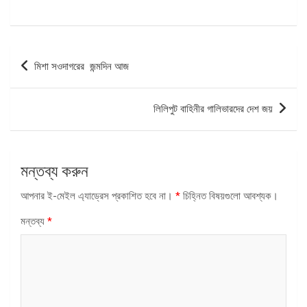
পোস্ট
মিশা সওদাগরের জন্মদিন আজ
ন্যাভিগেশন
লিলিপুট বাহিনীর গালিভারদের দেশ জয়
মন্তব্য করুন
আপনার ই-মেইল এ্যাড্রেস প্রকাশিত হবে না।
*
চিহ্নিত বিষয়গুলো আবশ্যক।
মন্তব্য
*