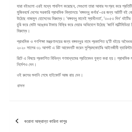
যারা বইগুলো এরই মধ্যে পাবলিশ করেছেন, সেগুলো তারা আবার সংগ্রহ করে প্রতিটি
মুজিববর্ষে দেশের সরকারি প্রাথমিক বিদ্যালয়ে ‘বঙ্গবন্ধু কর্নার’-এর জন্য আটটি 
উঠেছে নাজমুল হোসেনের বিরুদ্ধে। ‘বঙ্গবন্ধু মানেই স্বাধীনতা’, ‘৩০৫৩ দিন’ বইট
চুরি করে মোটা অঙ্কের টাকায় বিক্রি করে দেয়ার অভিযোগ উঠেছে ‘জার্নি মাল্টিমিডিয়া 
বিরুদ্ধে।
প্রাথমিক ও গণশিক্ষা মন্ত্রণালয়ের জন্য বঙ্গবন্ধুর নামে প্রকাশিত দু’টি বইয়ে অবৈধ
২০২০ সালের ৩১ আগস্ট এ রিট আবেদনটি করেন সুপ্রিমকোর্টের আইনজীবী ব্যারিস্ট
রিটে এ বিষয়ে প্রকাশিত বিভিন্ন গণমাধ্যমের প্রতিবেদন যুক্ত করা হয়। প্রাথমিক শু
নির্দেশও দেন।
ওই রুলের শুনানি শেষে হাইকোর্ট আজ রায় দেন।
বাসস
পোস্ট
করোনা আক্রান্ত কারিনা কাপুর
ন্যাভিগেশন