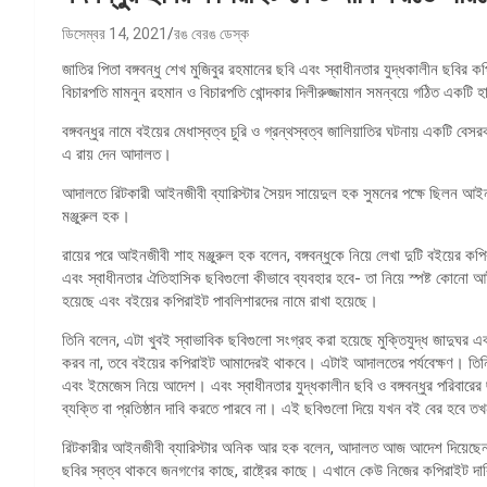
ডিসেম্বর 14, 2021
রঙ বেরঙ ডেস্ক
জাতির পিতা বঙ্গবন্ধু শেখ মুজিবুর রহমানের ছবি এবং স্বাধীনতার যুদ্ধকালীন ছবির কপ
বিচারপতি মামনুন রহমান ও বিচারপতি খোন্দকার দিলীরুজ্জামান সমন্বয়ে গঠিত একটি
বঙ্গবন্ধুর নামে বইয়ের মেধাস্বত্ব চুরি ও গ্রন্থস্বত্ব জালিয়াতির ঘটনায় একটি বেস
এ রায় দেন আদালত।
আদালতে রিটকারী আইনজীবী ব্যারিস্টার সৈয়দ সায়েদুল হক সুমনের পক্ষে ছিলন
মঞ্জুরুল হক।
রায়ের পরে আইনজীবী শাহ মঞ্জুরুল হক বলেন, বঙ্গবন্ধুকে নিয়ে লেখা দুটি বইয়ের কপি
এবং স্বাধীনতার ঐতিহাসিক ছবিগুলো কীভাবে ব্যবহার হবে- তা নিয়ে স্পষ্ট কোনো আ
হয়েছে এবং বইয়ের কপিরাইট পাবলিশারদের নামে রাখা হয়েছে।
তিনি বলেন, এটা খুবই স্বাভাবিক ছবিগুলো সংগ্রহ করা হয়েছে মুক্তিযুদ্ধ জাদুঘর 
করব না, তবে বইয়ের কপিরাইট আমাদেরই থাকবে। এটাই আদালতের পর্যবেক্ষণ। তিনি
এবং ইমেজেস নিয়ে আদেশ। এবং স্বাধীনতার যুদ্ধকালীন ছবি ও বঙ্গবন্ধুর পরিবারের
ব্যক্তি বা প্রতিষ্ঠান দাবি করতে পারবে না। এই ছবিগুলো দিয়ে যখন বই বের হবে 
রিটকারীর আইনজীবী ব্যারিস্টার অনিক আর হক বলেন, আদালত আজ আদেশ দিয়েছেন, বঙ্গব
ছবির স্বত্ব থাকবে জনগণের কাছে, রাষ্ট্রের কাছে। এখানে কেউ নিজের কপিরাইট দা