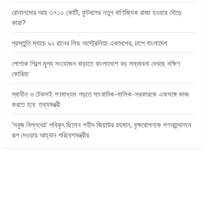
রোনালদোর আয় ৩৭১০ কোটি, ফুটবলের নতুন বাণিজ্যিক রাজা হওয়ার দৌড়ে
কারা?
প্রস্তুতি ম্যাচে ৯২ রানের লিড অস্ট্রেলিয়া একাদশের, চাপে বাংলাদেশ
পোশাক শিল্পে মূল্য সংযোজন বাড়াতে বাংলাদেশে বড় সম্ভাবনা দেখছে দক্ষিণ
কোরিয়া
স্বাধীন ও টেকসই গণমাধ্যম গড়তে সাংবাদিক-মালিক-সরকারকে একসঙ্গে কাজ
করতে হবে: তথ্যমন্ত্রী
‘সবুজ বিপ্লবের’ পথিকৃৎ ছিলেন শহীদ জিয়াউর রহমান, বৃক্ষরোপণকে গণআন্দোলনে
রূপ দেওয়ার আহ্বান পরিবেশমন্ত্রীর