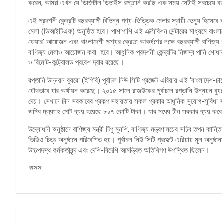
করেন, আমরা এখন যে ডিজিটাল ডিভাইস রপ্তানি করছি এক সময় সেটাই সবচেয়ে বড়
এই প্রদর্শনী কেন্দ্রটি বছরব্যাপী বিভিন্ন পণ্য-ভিত্তিক মেলার স্থায়ী ভেন্যু হিস
মেলা (ডিআইটিএফ) অনুষ্ঠিত হবে। পাশাপাশি এই এক্সিবিশন সেন্টারের মাধ্যমে বাংলাদ
ফেয়ার’ আয়োজন এবং বাংলাদেশী পণ্যের ক্রেতা আকর্ষণের লক্ষে বছরব্যাপী বাণিজ্য
বাণিজ্য মেলাও আয়োজন করা হবে। আধুনিক প্রদর্শনী কেন্দ্রটির নিজস্ব পানি শোধনাগ
ও রিমোট-কন্ট্রোলড প্রবেশ দ্বার রয়েছে।
রপ্তানি উন্নয়ন ব্যুরো (ইপিবি) পূর্বাচল নিউ সিটি প্রজেক্ট এরিয়ায় এই ‘বাংলাদেশ-চায়
যৌথভাবে যার অর্থায়ন করেছে। ২০১৫ সালে রাজউকের পূর্বাচলে রপ্তানি উন্নয়ন ব
দেয়। সেখানে চীন সরকারের প্রকল্প সহায়তায় সকল প্রকার আধুনিক সুযোগ-সুবিধা সংবল
জমির মূল্যসহ মোট ব্যয় হয়েছে ৮১৭ কোটি টাকা। যার মধ্যে চীন সরকার ব্যয় ক
উদ্বোধনী অনুষ্ঠানে বাণিজ্য মন্ত্রী টিপু মুনশি, বাণিজ্য মন্ত্রণালয়ের সচিব তপন কান
ভিডিও চিত্র অনুষ্ঠানে পরিবেশিত হয়। পূর্বাচল নিউ সিটি প্রজেক্ট এরিয়ায় মূল অনুষ্ঠানস্
উচ্চপদস্থ কর্মকর্তাবৃন্দ এবং দেশি-বিদেশি আমন্ত্রিত অতিথিগণ উপস্থিত ছিলেন।
বাসস
পোস্ট