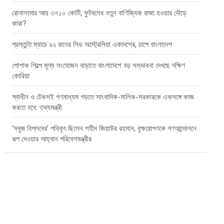
রোনালদোর আয় ৩৭১০ কোটি, ফুটবলের নতুন বাণিজ্যিক রাজা হওয়ার দৌড়ে
কারা?
প্রস্তুতি ম্যাচে ৯২ রানের লিড অস্ট্রেলিয়া একাদশের, চাপে বাংলাদেশ
পোশাক শিল্পে মূল্য সংযোজন বাড়াতে বাংলাদেশে বড় সম্ভাবনা দেখছে দক্ষিণ
কোরিয়া
স্বাধীন ও টেকসই গণমাধ্যম গড়তে সাংবাদিক-মালিক-সরকারকে একসঙ্গে কাজ
করতে হবে: তথ্যমন্ত্রী
‘সবুজ বিপ্লবের’ পথিকৃৎ ছিলেন শহীদ জিয়াউর রহমান, বৃক্ষরোপণকে গণআন্দোলনে
রূপ দেওয়ার আহ্বান পরিবেশমন্ত্রীর