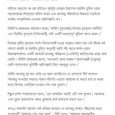
দায়িত্ব গ্রহণের পর জো বাইডেন পূর্বসূরি ডোনাল্ড ট্রাম্পের প্যারিস চুক্তি থেকে
প্রত্যাহারের সিদ্ধান্ত বাতিল করেন এবং জলবায়ু পরিবর্তনের বিরুদ্ধে লড়াইকে
সর্বোচ্চ অগ্রাধিকার দেওয়ার প্রতিশ্রুতি দেন।
বিবিসি’র ভাষ্যকার পর্যবেক্ষণ করেন, ‘মার্কিন যুক্তরাষ্ট্র বিশ্বের বৃহত্তম অর্থনীতি
এবং দ্বিতীয় বৃহত্তম নির্গমনকারী, তাই একটি গুরুত্বপূর্ণ ভূমিকা পালন করবে।’
বিশ্বের তৃতীয় বৃহত্তম কার্বন নিঃসরণকারী হওয়া সত্ত্বেও ভারত তার নেট-জিরো-বর্ষ
ঘোষণা করেনি বা প্যারিস চুক্তি অনুযায়ী প্রতি পাঁচ বছরে কার্বন-হ্রাস
উচ্চাকাক্সক্ষাসহ একটি আপডেট জলবায়ু পরিকল্পনা (এনডিসি) জাতিসংঘের কাছে জমা
দেয়নি। বিবিসি ভাষ্যকার বলেন, ‘অনেকেই আশা করছেন প্রধানমন্ত্রী (নরেন্দ্র)
মোদি গ্লাসগোতে সুনির্দিষ্ট প্রতিশ্রুতি দিতে প্রস্তুত হবেন।’
মার্কিন জলবায়ু দূত জন কেরি এর আগে বলেছিলেন যে গ্লাসগো শীর্ষ সম্মেলন
‘জলবায়ু সংকটের সবচেয়ে খারাপ পরিণতি এড়াতে আমাদের যা করতে হবে তা করার
জন্য বিশ্বের একত্রিত হওয়ার শেষ সেরা সুযোগ।’
প্রিন্স চার্লস সপ্তাহান্তে বলেন, ‘বেশ আক্ষরিক অর্থেই এটি শেষ সুযোগ। আমাদের
এখন সুন্দর শব্দগুলোকে আরও সুন্দরতর কর্মে রূপান্তর করতে হবে।’
কপ২৬ সভাপতি অলোক শর্মা রবিবার বলেছেন যে জলবায়ু লক্ষ্যে পৌঁছানোর জন্য
সম্মেলনটি ‘আমাদের শেষ সেরা আশা’। তিনি বলেন, ‘আমাদের প্রয়োজনীয়