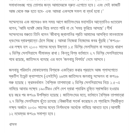
সমাধানগুচ্ছ গড়ে তোলার জন্য আমাদেরকে দ্রুত এগোতে হবে। এবং সেই কাজটি
আজ থেকে শুরু হতে হবে- এবং আমরা একসঙ্গে সফল বা ব্যর্থ হবো।’
সম্মেলনের এক মাসেরও কম সময় আগে জাতিসংঘের মহাসচিব আন্তোনিও গুতেরেস
বলেন, ‘আমি যথেষ্ট জোর দিয়ে বলতে পারি না যে ‘সময় ফুরিয়ে আসছে’।শীর্ষ
সম্মেলনের শুরুতে তিনি বলেন ‘জীবাশ্ম জ্বালানির প্রতি আমাদের আসক্তি মানবতাকে
ধ্বংসের দ্বারপ্রান্তে ঠেলে দিচ্ছে। আমরা নিজেরা নিজেদের কবর খুঁড়ছি।’কপ২৬-
এর লক্ষ্য হল ২১০০ সালের মধ্যে উষ্ণতা ১.৫ ডিগ্রি সেলসিয়াস বা সবচেয়ে খারাপ
২ ডিগ্রি সেলসিয়াসে সীমাবদ্ধ রাখা। কিন্তু বিশ্ব বর্তমানে ২.৭ ডিগ্রি সেলসিয়াসের
পথে রয়েছে, জাতিসংঘ বলেছে এর ফলে ‘জলবায়ু বিপর্যয়’ নেমে আসবে।
জলবায়ু পরিবর্তন মোকাবেলায় বিশ্বকে একত্রিত করার প্রয়াসে আজ গ্লাসগোতে
স্কটিশ ইভেন্ট ক্যাম্পাসে (এসইসি) ২৬তম জাতিসংঘ জলবায়ু সম্মেলন বা কপ২৬
শুরু হয়েছে। ক্রমবর্ধমান বৈশ্বিক তাপমাত্রা ২ ডিগ্রি সেলসিয়াসের নিচে ১.৫-এ
নামিয়ে আনার লক্ষ্যে ১৯০টিরও বেশি দেশ দ্বারা প্যারিস চুক্তি স্বাক্ষরিত হওয়ার
ছয় বছর পর কপ২৬ উপস্থিত হয়েছে। জাতিসংঘের মতে, বর্তমানে বৈশ্বিক তাপমাত্রা
২.৭ ডিগ্রি সেলসিয়াস ছুঁতে চলেছে।বিজ্ঞানীরা সতর্ক করেছেন যে প্যারিসে স্থিরীকৃত
লক্ষ্য অর্জনে ২০৩০ সালের মধ্যে নির্গমনকে অর্ধেকে নামিয়ে আনতে হবে।আগামী
১২ নভেম্বর কপ২৬ সমাপ্ত হবে।
বাসস