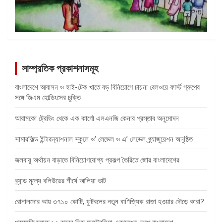
সাম্প্রতিক প্রকাশনাসমূহ
বাংলাদেশে আবাসন ও হাই-টেক খাতে বড় বিনিয়োগে চায়না রেলওয়ে ফার্স্ট গ্রুপের
সঙ্গে জিএম হোল্ডিংসের চুক্তি
আরামকো ট্রেডিং থেকে এক কার্গো এলএনজি কেনার প্রস্তাব অনুমোদন
সামারফিল্ড ইন্টারন্যাশনাল স্কুলে ও’ লেভেল ও এ’ লেভেল গ্র্যাজুয়েশন অনুষ্ঠিত
জলবায়ু অর্থায়ন বাড়াতে বিনিয়োগযোগ্য প্রকল্প তৈরিতে জোর বাংলাদেশের
ব্র্যান্ড মূল্যে বলিউডের শীর্ষে আলিয়া ভাট
রোনালদোর আয় ৩৭১০ কোটি, ফুটবলের নতুন বাণিজ্যিক রাজা হওয়ার দৌড়ে কারা?