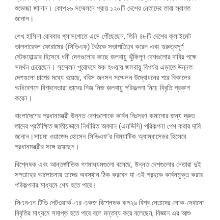
শুভেচ্ছা জানান। কোপ২৬ সম্মেলনে প্রায় ১২০টি দেশের নেতাদের তারা স্বাগত
জানান।
শেখ হাসিনা রোববার গ্লাসগোতে এসে পৌঁছেছেন, তিনি ৪৮টি দেশের ক্লাইমেট
ভালনারেবল ফোরামের (সিভিএফ) বৈঠকে সভাপতিত্ব করেন এবং গুরুত্বপূর্ণ
স্টেকহোল্ডার হিসেবে ধনী দেশগুলোর কাছে জলবায়ু ঝুঁকিপূণ দেশগুলোর দাবির পক্ষে
সমর্থন চেয়েছেন। সম্মেলন পুরোদমে শুরু হওয়ায় জলবায়ু বিপর্যয় এড়াতে উন্নত
দেশগুলো চাপের মধ্যে রয়েছে, বরিস জনসন সম্মেলন উদ্বোধনের পরে বিকালের
অধিবেশনে বিশ্বনেতারা তাদের নিজ নিজ জলবায়ু পরিকল্পনা নিয়ে বিবৃতি প্রকাশ
করেন।
বাংলাদেশের প্রধানমন্ত্রী উন্নত দেশগুলোকে কার্বন নিঃসরণ কমানোর জন্য দ্রুত
তাদের প্রতীক্ষিত জাতীয়ভাবে নির্ধারিত অবদান (এনডিসি) পরিকল্পনা পেশ করার দাবি
জানান।সায়মা ওয়াজেদ হোসেন সিভিএফ’র থিম্যাটিক অ্যাম্বাসেডর হিসেবে
প্রধানমন্ত্রীর সঙ্গে রয়েছেন।
বিশ্লেষক এবং আন্তর্জাতিক গণমাধ্যমগুলো বলেছে, উন্নত দেশগুলোর নেতারা দুই
সপ্তাহের আলোচনায় তাদের অবস্থান ঠিক করবেন যা এই গ্রহকে কার্বনমুক্ত করার
পরিকল্পনার মাধ্যমে শেষ হতে পারে।
সিএনএন টিভি নেটওয়ার্ক-এর একজ বিশ্লেষক কপ২৬ বিশ্ব নেতাদের লোক-দেখানো
বিবৃতির মাধ্যমে সমাপ্ত হতে পারে বলে মন্তব্য করে বলেছেন, বিজ্ঞান এর আশু