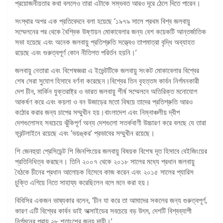
প্রয়োজনীয়তার কথা বললেও তারা এটাকে সম্ভবত আরও দূরে ঠেলে দিতে পারেন।
সংস্থার অপর এক প্রতিবেদনে বলা হয়েছে ‘১৯৭৯ সালে প্রথম বিশ্ব জলবায়ু
সম্মেলনের পর থেকে বৈশ্বিক উষ্ণায়ন মোকাবেলার জন্য বেশ কয়েকটি আন্তর্জাতিক
সভা হয়েছে এবং অনেক জলবায়ু প্রতিশ্রুতি সত্ত্বেও তাপমাত্রা বৃদ্ধি অব্যাহত
রয়েছে এবং গুরুত্বপূর্ণ কোন নীতিগত পরির্তন হয়নি।’
জলবায়ু নেতারা এবং বিশেষজ্ঞরা এ ইভেন্টটিকে জলবায়ু সংকট মোকাবেলার বিশ্বের
শেষ সেরা সুযোগ হিসাবে বর্ণনা করেছেন।বিশ্বের তিন বৃহত্তম কার্বন নির্গমনকারী
দেশ চীন, মার্কিন যুক্তরাষ্ট্র ও ভারত জলবায়ু শীর্ষ সম্মেলনে অতিরিক্ত মনোযোগ
আকর্ষণ করে এবং কয়লা ও বন উজাড়ের মতো বিষয়ে তাদের প্রতিশ্রুতি আরও
কঠোর করার জন্য চাপের সম্মুখীন হয়।বাংলাদেশ এবং নিম্নাঞ্চলীয় দ্বীপ
দেশগুলোসহ সবচেয়ে ঝুঁকিপূর্ণ অন্য দেশগুলো সতর্কবাণী উচ্চারণ করে বলছে যে তারা
ফ্রন্টলাইনে রয়েছে এবং ‘ভয়ঙ্কর’ প্রভাবের সম্মুখীন রয়েছে।
শি জেনহুয়া প্রেসিডেন্ট শি জিনপিংয়ের জলবায়ু বিষয়ক বিশেষ দূত হিসাবে বেইজিংয়ের
প্রতিনিধিত্ব করছেন। তিনি ২০০৭ থেকে ২০১৮ সালের মধ্যে প্রধান জলবায়ু
বৈঠকে চীনের প্রধান আলোচক হিসেবে কাজ করেন এবং ২০১৫ সালের প্যারিস
চুক্তি এগিয়ে নিতে সাহায্য করেছিলেন বলে মনে করা হয়।
বিবিসির একজন ভাষ্যকার বলেন, ‘চীন যা করে তা আমাদের সকলের জন্য গুরুত্বপূর্ণ,
কারণ এটি বিশ্বের কার্বন ডাই অক্সাইডের সবচেয়ে বড় উৎস, দেশটি বিশ্বব্যাপী
নির্গমনের প্রায় ২৮ শতাংশের জন্য দায়ী।’