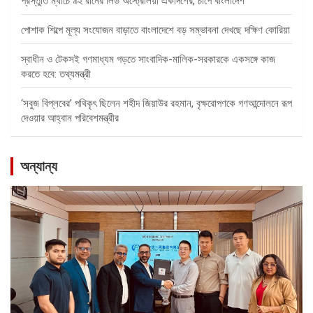
প্রস্তুতি ম্যাচে ৯২ রানের লিড অস্ট্রেলিয়া একাদশের, চাপে বাংলাদেশ
পোশাক শিল্পে মূল্য সংযোজন বাড়াতে বাংলাদেশে বড় সম্ভাবনা দেখছে দক্ষিণ কোরিয়া
স্বাধীন ও টেকসই গণমাধ্যম গড়তে সাংবাদিক-মালিক-সরকারকে একসঙ্গে কাজ
করতে হবে: তথ্যমন্ত্রী
‘সবুজ বিপ্লবের’ পথিকৃৎ ছিলেন শহীদ জিয়াউর রহমান, বৃক্ষরোপণকে গণআন্দোলনে রূপ
দেওয়ার আহ্বান পরিবেশমন্ত্রীর
অন্যান্য