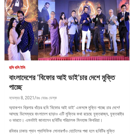
হলি বলি টলি
বাংলাদেশের ‘বিফোর আই ডাই’চার দেশে মুক্তি
পাচ্ছে
নভেম্বর 8, 2021
রঙ বেরঙ ডেস্ক
অ্যাকশন থ্রিলার ধাঁচের ছবি ‘বিফোর আই ডাই’ একসঙ্গে মুক্তি পাচ্ছে চার দেশে!
আসছে ডিসেম্বরে বাংলাদেশ ছাড়াও এটি মুক্তির কথা রয়েছে যুক্তরাজ্য, যুক্তরাষ্ট্র
ও ভারতে। এমনটাই জানালেন ছবিটির পরিচালক মিনহাজ কিবরিয়া।
রবিবার ঢাকায় প্যান প্যাসিফিক সোনারগাঁও হোটেলের পদ্মা হলে ছবিটির মুক্তি