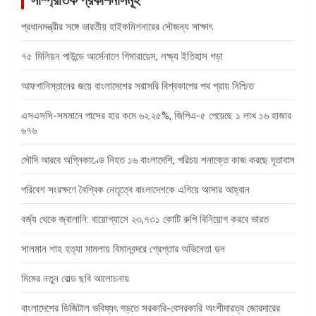
সাম্প্রতিক প্রকাশনাসমূহ
প্রধানমন্ত্রীর সঙ্গে ভারতীয় হাইকমিশনারের সৌজন্য সাক্ষাৎ
৭৫ মিলিয়ন পাউন্ডে আর্সেনালে গিমারায়েস, লক্ষ্য ইতিহাস গড়া
আফগানিস্তানের জয়ে বাংলাদেশের সরাসরি বিশ্বকাপের পথ প্রায় নিশ্চিত
এসএসসি-সমমানে পাসের হার কমে ৬২.২৫%, জিপিএ-৫ পেয়েছে ১ লাখ ১৬ হাজার
৬৭৬
সৌদি আরবে অগ্নিকাণ্ডে নিহত ১৬ বাংলাদেশি, পরিচয় শনাক্তে কাজ করছে দূতাবাস
পরিবেশ সংরক্ষণে বৈশ্বিক নেতৃত্বে বাংলাদেশকে এগিয়ে আসার আহ্বান
বর্জ্য থেকে জ্বালানি: বায়োগ্যাসে ২৩,৭৩১ কোটি রুপি বিনিয়োগ করবে ভারত
সালমান শাহ হত্যা মামলায় বিমানবন্দরে গ্রেপ্তার অভিনেতা ডন
মিমের নতুন বোল্ড ছবি আলোচনায়
বাংলাদেশের ডিজিটাল ভবিষ্যৎ গড়তে সরকারি-বেসরকারি অংশীদারত্ব জোরদারের