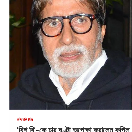
হলি বলি টলি
‘বিগ বি’-কে চার ঘণ্টা অপেক্ষা করালেন কপিল