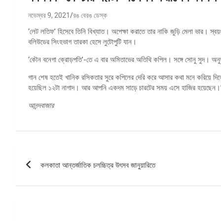
নভেম্বর 9, 2021
রঙ বেরঙ ডেস্ক
‘লেট লতিফ’ হিসেবে তিনি বিখ্যাত। অপেক্ষা করাতে তার নাকি জুড়ি মেলা ভার। স্ব
বলিউডের সিংহভাগ তারকা হেসে লুটোপুটি যান।
‘কৌন বনেগা ক্রোড়পতি’-তে এ বার অমিতাভের অতিথি কপিল। সঙ্গে সোনু সুদ। অনুষ
গান শেষ হতেই খানিক রসিকতার সুরে কপিলের দেরি করে আসার কথা মনে করিয়
হয়েছিল ১২টা নাগাদ। আর আপনি একদম সাড়ে চারটের সময় এসে হাজির হয়েছেন।” 
আনন্দবাজার
পোস্ট
কলকাতা আন্তর্জাতিক চলচ্চিত্র উৎসব জানুয়ারিতে
ন্যাভিগেশন