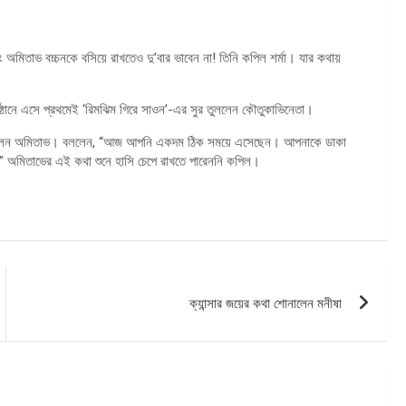
য়ং অমিতাভ বচ্চনকে বসিয়ে রাখতেও দু’বার ভাবেন না! তিনি কপিল শর্মা। যার কথায়
্ঠানে এসে প্রথমেই ‘রিমঝিম গিরে সাওন’-এর সুর তুললেন কৌতুকাভিনেতা।
ে দিলেন অমিতাভ। বললেন, “আজ আপনি একদম ঠিক সময়ে এসেছেন। আপনাকে ডাকা
অমিতাভের এই কথা শুনে হাসি চেপে রাখতে পারেননি কপিল।
ক্যান্সার জয়ের কথা শোনালেন মনীষা