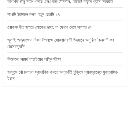
আংশিক চালু মহেশখালীর এলএনজি টার্মিনাল, রাতেই বাড়বে গ্যাস সরবরাহ
শাওমি উন্মোচন করল নতুন রেডমি ১৭
লোকসংগীত জগতে শোকের ছায়া, না ফেরার দেশে স্বাগত দে
জুলাই অভ্যুত্থান দিবস উপলক্ষে সোহরাওয়ার্দী উদ্যানে অনুষ্ঠিত ‘কনসার্ট ফর
ডেমোক্রেসি’
নিজেদের সামর্থ যাচাইয়ের অগ্নিপরীক্ষা
হরমুজে নৌ চলাচল স্বাভাবিক করতে অন্তর্বর্তী চুক্তির দ্বারপ্রান্তে যুক্তরাষ্ট্র-
ইরান