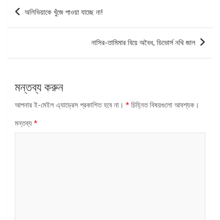
পোস্ট
অলিভিয়াকে খুঁজে পাওয়া যাচ্ছে না!
ন্যাভিগেশন
নাসির-তামিমার বিয়ে অবৈধ, ডিভোর্স নথি জাল
মন্তব্য করুন
আপনার ই-মেইল এ্যাড্রেস প্রকাশিত হবে না।
*
চিহ্নিত বিষয়গুলো আবশ্যক।
মন্তব্য
*