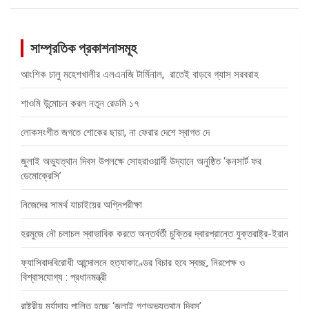
সাম্প্রতিক প্রকাশনাসমূহ
আংশিক চালু মহেশখালীর এলএনজি টার্মিনাল, রাতেই বাড়বে গ্যাস সরবরাহ
শাওমি উন্মোচন করল নতুন রেডমি ১৭
লোকসংগীত জগতে শোকের ছায়া, না ফেরার দেশে স্বাগত দে
জুলাই অভ্যুত্থান দিবস উপলক্ষে সোহরাওয়ার্দী উদ্যানে অনুষ্ঠিত ‘কনসার্ট ফর
ডেমোক্রেসি’
নিজেদের সামর্থ যাচাইয়ের অগ্নিপরীক্ষা
হরমুজে নৌ চলাচল স্বাভাবিক করতে অন্তর্বর্তী চুক্তির দ্বারপ্রান্তে যুক্তরাষ্ট্র-ইরান
ফ্যাসিবাদবিরোধী আন্দোলনে হত্যাকাণ্ডের বিচার হবে স্বচ্ছ, নিরপেক্ষ ও
বিশ্বাসযোগ্য : প্রধানমন্ত্রী
রাষ্ট্রীয় মর্যাদায় পালিত হচ্ছে ‘জুলাই গণঅভ্যুত্থান দিবস’