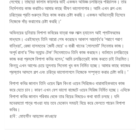
লেগেছে। তাছাড়া কালাম কায়সার ভাই একজন অভিজ্ঞ চলচ্চিত্র পরিচালক। তার
নির্দেশনায় কাজ করাটাও আমার কাছে ভীষণ ভালোলাগার। আমি এখন গল্প এবং
চরিত্রের প্রতি গুরুত্ব দিয়ে কাজ করার চেষ্টা করছি। একজন অভিনেত্রী হিসেবে
নিজেকে দাঁড় করানোর চেষ্টা করছি।’
অভিনয়ের দুনিয়ায় বিপাশা কবিরের যাত্রা শুরু লাক্স চ্যানেল আই প্লাটফরমের
মাধ্যমে। এরইমধ্যে তিনি আরো শেষ করেছেন আকাশ আচার্য্য’র ‘পরাণে পরাণ
বান্ধিয়া’, রেজা হাসমতের ‘জেদী মেয়ে’ ও বাপ্পী খানের ‘সোলমেট’ সিনেমার কাজ।
অপূর্ব রানা’র ‘গিভ অ্যান্ড টেক’ সিনেমাতেও তিনি কাজ করছেন। বর্তমানে চলচ্চিত্রে
কাজ করা প্রসঙ্গে বিপাশা কবির বলেন,‘ আমি চলচ্চিত্রেই কাজ করতে চাই নিয়মিত।
কিন্তু এখন আগের চেয়ে তুলনায় সিনেমা খুব কম নির্মিত হচ্ছে। আমার কাছে কাজের
প্রস্তাব আসলে গল্প এবং চরিত্র ভালোলাগলে নিজেকে সম্পৃক্ত করার চেষ্টা করি। ’
বিপাশা কবির জানান তিনি ওয়েব ফিল্ম কিংবা ওয়েব সিরিজেও ধারাবাহিকভাবে কাজ
করে যেতে চান। কারণ এখন বেশ ভালো বাজেটে ওয়েব সিরিজ নির্মিত হচ্ছে। এদিকে
বিপাশা কবির জানান পরিবার থেকে তার বিয়ের বিষয়েও কথা বার্তা চলছে। যদি
মনেরমতো পাত্র পাওয়া যায় তবে যেকোন সময়ই বিয়ে করে ফেলতে পারেন বিপাশা
কবির।
ছবি : মোহসীন আহমেদ কাওছার