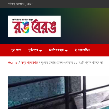
Skip
শনিবার, আগস্ট 8, 2026
to
content
Rangberang.com.bd
রঙ বেরঙ
মূল পাতা
সূচিপত্র
চলতি সংখ্যা
ই-ম্যাগাজিন
Home
সদ্য প্রকাশিত
বুধবার ঢাকার যেসব এলাকায় ১৫ ঘণ্টা গ্যাস থাকবে না