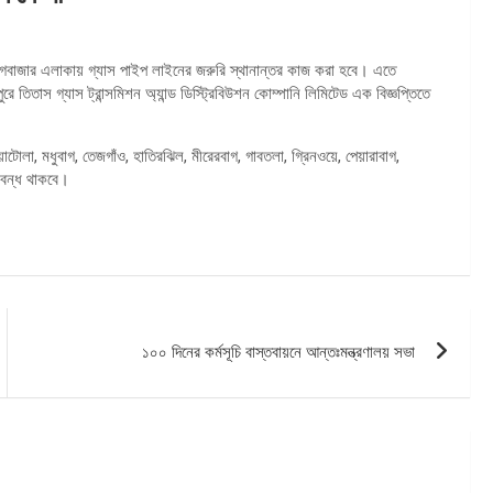
র মগবাজার এলাকায় গ্যাস পাইপ লাইনের জরুরি স্থানান্তর কাজ করা হবে। এতে
তিতাস গ্যাস ট্রান্সমিশন অ্যান্ড ডিস্ট্রিবিউশন কোম্পানি লিমিটেড এক বিজ্ঞপ্তিতে
টোলা, মধুবাগ, তেজগাঁও, হাতিরঝিল, মীরেরবাগ, গাবতলা, গ্রিনওয়ে, পেয়ারাবাগ,
 বন্ধ থাকবে।
১০০ দিনের কর্মসূচি বাস্তবায়নে আন্তঃমন্ত্রণালয় সভা