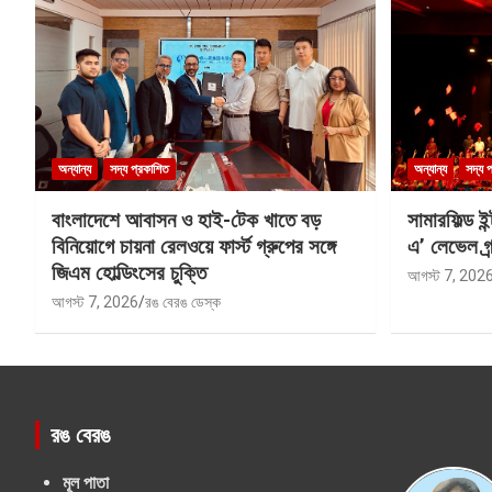
অন্যান্য
সদ্য প্রকাশিত
অন্যান্য
সদ্য 
বাংলাদেশে আবাসন ও হাই-টেক খাতে বড়
সামারফিল্ড ই
বিনিয়োগে চায়না রেলওয়ে ফার্স্ট গ্রুপের সঙ্গে
এ’ লেভেল গ্র্
জিএম হোল্ডিংসের চুক্তি
আগস্ট 7, 202
আগস্ট 7, 2026
রঙ বেরঙ ডেস্ক
রঙ বেরঙ
মূল পাতা