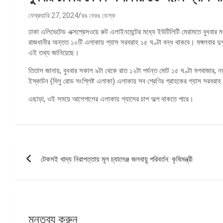
ফেব্রুয়ারি 27, 2024
রঙ বেরঙ ডেস্ক
ঢাকা এলিভেটেড এক্সপ্রেসওয়ে রুট এলাইনমেন্টের মধ্যে ইউটিলিটি মেরামতে বুধবা
রাজধানীর অন্তত ১০টি এলাকায় গ্যাস সরবরাহ ১৫ ঘণ্টা বন্ধ থাকবে। মঙ্গলবার দুপুরে 
এই তথ্য জানিয়েছে।
তিতাস জানায়, বুধবার সকাল ৯টা থেকে রাত ১২টা পর্যন্ত মোট ১৫ ঘণ্টা মগবাজার, নয়া
ইস্কাটন (দিলু রোড সংশ্লিষ্ট এলাকা) এলাকায় সব শ্রেণির গ্রাহকের গ্যাস সরবরাহ
এছাড়া, ওই সময়ে আশেপাশের এলাকায় গ্যাসের চাপ অল্প থাকতে পারে।
পোস্ট
টেকসই খাদ্য নিরাপত্তায় মূল চ্যালেঞ্জ জলবায়ু পরিবর্তন: কৃষিমন্ত্রী
ন্যাভিগেশন
মন্তব্য করুন