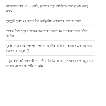
রোনালদোর আয় ৩৭১০ কোটি, ফুটবলের নতুন বাণিজ্যিক রাজা হওয়ার দৌড়ে
কারা?
প্রস্তুতি ম্যাচে ৯২ রানের লিড অস্ট্রেলিয়া একাদশের, চাপে বাংলাদেশ
পোশাক শিল্পে মূল্য সংযোজন বাড়াতে বাংলাদেশে বড় সম্ভাবনা দেখছে দক্ষিণ
কোরিয়া
স্বাধীন ও টেকসই গণমাধ্যম গড়তে সাংবাদিক-মালিক-সরকারকে একসঙ্গে কাজ
করতে হবে: তথ্যমন্ত্রী
‘সবুজ বিপ্লবের’ পথিকৃৎ ছিলেন শহীদ জিয়াউর রহমান, বৃক্ষরোপণকে গণআন্দোলনে
রূপ দেওয়ার আহ্বান পরিবেশমন্ত্রীর