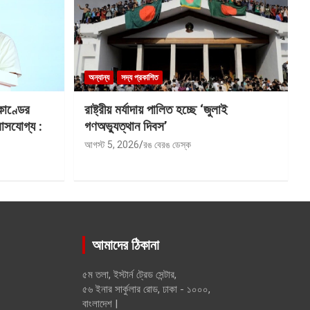
অন্যান্য
সদ্য প্রকাশিত
কাণ্ডের
রাষ্ট্রীয় মর্যাদায় পালিত হচ্ছে ‘জুলাই
বাসযোগ্য :
গণঅভ্যুত্থান দিবস’
আগস্ট 5, 2026
রঙ বেরঙ ডেস্ক
আমাদের ঠিকানা
৫ম তলা, ইস্টার্ন ট্রেড সেন্টার,
৫৬ ইনার সার্কুলার রোড, ঢাকা - ১০০০,
বাংলাদেশ |