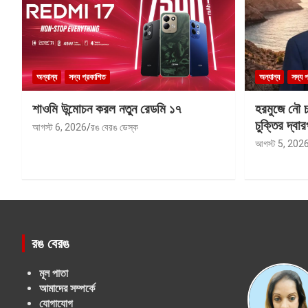
অন্যান্য
সদ্য প্রকাশিত
অন্যান্য
সদ্য 
শাওমি উন্মোচন করল নতুন রেডমি ১৭
হরমুজে নৌ চল
চুক্তির দ্বার
আগস্ট 6, 2026
রঙ বেরঙ ডেস্ক
আগস্ট 5, 202
রঙ বেরঙ
মূল পাতা
আমাদের সম্পর্কে
যোগাযোগ