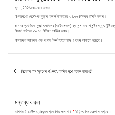
জুন 1, 2026
রঙ বেরঙ ডেস্ক
বাংলাদেশের বৈদেশিক মুদ্রার রিজার্ভ দাঁড়িয়েছে ৩৪.৭৭ বিলিয়ন মার্কিন ডলার।
তবে আন্তর্জাতিক মুদ্রা তহবিলের (আইএমএফ) ব্যালেন্স অব পেমেন্টস অ্যান্ড ইন্টারন
রিজার্ভ বর্তমানে ৩০.১১ বিলিয়ন মার্কিন ডলার।
বাংলাদেশ ব্যাংকের এক সংবাদ বিজ্ঞপ্তিতে আজ এ তথ্য জানানো হয়েছে।
পোস্ট
সিনেমার নাম ‘ঘুষখোর পণ্ডিত’, হুমকির মুখে মনোজ বাজপেয়ী
ন্যাভিগেশন
মন্তব্য করুন
আপনার ই-মেইল এ্যাড্রেস প্রকাশিত হবে না।
*
চিহ্নিত বিষয়গুলো আবশ্যক।