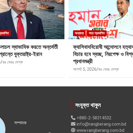
প্রকাশিত
অন্যান্য
সদ্য প্রকাশিত
াচল স্বাভাবিক করতে অন্তর্বর্তী
ফ্যাসিবাদবিরোধী আন্দোলনে হত্যা
প্রান্তে যুক্তরাষ্ট্র-ইরান
বিচার হবে স্বচ্ছ, নিরপেক্ষ ও বিশ্
প্রধানমন্ত্রী
6
রঙ বেরঙ ডেস্ক
আগস্ট 5, 2026
রঙ বেরঙ ডেস্ক
সংযুক্ত থাকুন
+880-2-58314532
সম্পাদক
info@rangberang.com.bd
www.rangberang.com.bd