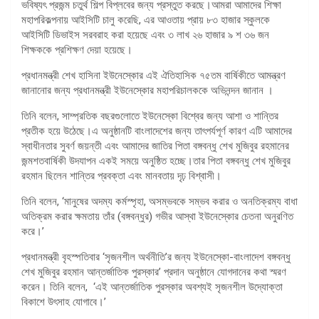
ভবিষ্যৎ প্রজন্ম চতুর্থ শিল্প বিপ্লবের জন্য প্রস্তুত করছে।আমরা আমাদের শিক্ষা
মহাপরিকল্পনায় আইসিটি চালু করেছি, এর আওতায় প্রায় ৮৩ হাজার স্কুলকে
আইসিটি ডিভাইস সরবরাহ করা হয়েছে এবং ৩ লাখ ২৬ হাজার ৯ শ ৩৬ জন
শিক্ষককে প্রশিক্ষণ দেয়া হয়েছে।
প্রধানমন্ত্রী শেখ হাসিনা ইউনেস্কোর এই ঐতিহাসিক ৭৫তম বার্ষিকীতে আমন্ত্রণ
জানানোর জন্য প্রধানমন্ত্রী ইউনেস্কোর মহাপরিচালককে অভিনন্দন জানান ।
তিনি বলেন, সাম্প্রতিক বছরগুলোতে ইউনেস্কো বিশ্বের জন্য আশা ও শান্তির
প্রতীক হয়ে উঠেছে।এ অনুষ্ঠানটি বাংলাদেশের জন্য তাৎপর্যপূর্ণ কারণ এটি আমাদের
স্বাধীনতার সুবর্ণ জয়ন্তী এবং আমাদের জাতির পিতা বঙ্গবন্ধু শেখ মুজিবুর রহমানের
জন্মশতবার্ষিকী উদযাপন একই সময়ে অনুষ্ঠিত হচ্ছে।তার পিতা বঙ্গবন্ধু শেখ মুজিবুর
রহমান ছিলেন শান্তির প্রবক্তা এবং মানবতায় দৃঢ় বিশ্বাসী।
তিনি বলেন, ‘মানুষের অদম্য কর্মস্পৃহা, অসম্ভবকে সম্ভব করার ও অনতিক্রম্য বাধা
অতিক্রম করার ক্ষমতায় তাঁর (বঙ্গবন্ধুর) গভীর আস্থা ইউনেস্কোর চেতনা অনুরণিত
করে।’
প্রধানমন্ত্রী বৃহস্পতিবার ‘সৃজনশীল অর্থনীতি’র জন্য ইউনেস্কো-বাংলাদেশ বঙ্গবন্ধু
শেখ মুজিবুর রহমান আন্তর্জাতিক পুরস্কার’ প্রদান অনুষ্ঠানে যোগদানের কথা স্মরণ
করেন। তিনি বলেন, ‘এই আন্তর্জাতিক পুরস্কার অবশ্যই সৃজনশীল উদ্যোক্তা
বিকাশে উৎসাহ যোগাবে।’