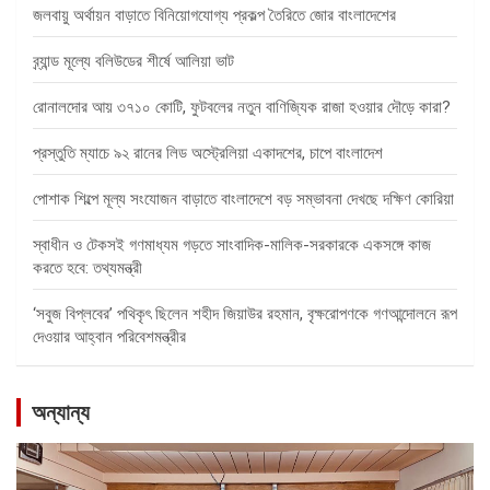
জলবায়ু অর্থায়ন বাড়াতে বিনিয়োগযোগ্য প্রকল্প তৈরিতে জোর বাংলাদেশের
ব্র্যান্ড মূল্যে বলিউডের শীর্ষে আলিয়া ভাট
রোনালদোর আয় ৩৭১০ কোটি, ফুটবলের নতুন বাণিজ্যিক রাজা হওয়ার দৌড়ে কারা?
প্রস্তুতি ম্যাচে ৯২ রানের লিড অস্ট্রেলিয়া একাদশের, চাপে বাংলাদেশ
পোশাক শিল্পে মূল্য সংযোজন বাড়াতে বাংলাদেশে বড় সম্ভাবনা দেখছে দক্ষিণ কোরিয়া
স্বাধীন ও টেকসই গণমাধ্যম গড়তে সাংবাদিক-মালিক-সরকারকে একসঙ্গে কাজ
করতে হবে: তথ্যমন্ত্রী
‘সবুজ বিপ্লবের’ পথিকৃৎ ছিলেন শহীদ জিয়াউর রহমান, বৃক্ষরোপণকে গণআন্দোলনে রূপ
দেওয়ার আহ্বান পরিবেশমন্ত্রীর
অন্যান্য