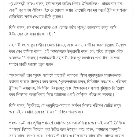
প্রধানমন্ত্রী আরও বলেন, ইউনেস্কো জাতির পিতার ঐতিহাসিক ৭ মার্চের ভাষণকে
একটি প্রামাণ্য ঐতিহ্য হিসেবে ঘোষণা করায় ‘মেমোরি অব দ্য ওয়ার্ল্ড ইন্টারন্যাশনাল
রেজিস্টারে স্থান দেওয়ায় তিনি কৃতজ্ঞ।
তিনি বলেন, জনগণের নেতাকে এই ধরণের গভীর শ্রদ্ধা জানানোর জন্য আমি
ইউনেস্কোকে ধন্যবাদ জানাই।’
মহামারী বহু মানুষের জীবন কেড়ে নিয়েছে এবং আমাদের জীবন বদলে দিয়েছে উল্লেখ
করে শেখ হাসিনা বলেন, এটি আমাদেরকে উদ্ভাবনী কাজ এবং গতির মাধ্যমে বেঁচে
থাকতেও শিখিয়েছে।প্রধানমন্ত্রী মহামারী থেকে পুনরুদ্ধারের পথে থাকা বিশ্বের
সামনে চারটি পরামর্শ তুলে ধরেন।
প্রধানমন্ত্রী তার প্রথম পরামর্শে মহামারী আমাদের শিক্ষা ব্যবস্থাকে মারাত্মকভাবে
ব্যাহত করেছে উল্লেখ করে বলেন, ‘পুনরুদ্ধারের জন্য, ডিজিটাল সরঞ্জাম ও পরিষেবা,
ইন্টারনেট অ্যাক্সেস, ডিজিটাল বিষয়বস্তু এবং শিক্ষকদের সক্ষমতা বৃদ্ধিতে বিনিয়োগ
করে শিক্ষাকে অগ্রাধিকার দিতে আমাদের একটি বৈশ্বিক পরিকল্পনা দরকার।’
তিনি বলেন, দ্বিতীয়ত, যে প্রযুক্তি-সহায়ক অর্থপূর্ণ শিক্ষার পরিবেশ তৈরির জন্য
অবশ্যই সরকারি-বেসরকারি অংশীদারিত্ব গড়তে হবে।
প্রধানমন্ত্রী তার তৃতীয় পরামর্শে কোভিড-১৯ ভ্যাকসিনকে অবশ্যই একটি ‘বৈশ্বিক
গণপণ্য’ হিসাবে বিবেচনা করা উচিত বলে উল্লেখ করে বলেন, ‘আমাদের অবশ্যই
সবার কাছে, বিশেষ করে, বিশ্বব্যাপী ছাত্র ও শিক্ষকদের কাছে টিকা লাভের সুযোগ