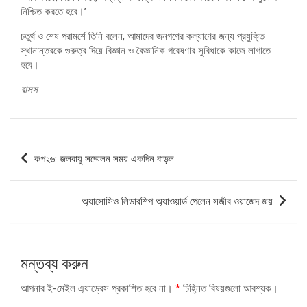
নিশ্চিত করতে হবে।’
চতুর্থ ও শেষ পরামর্শে তিনি বলেন, আমাদের জনগণের কল্যাণের জন্য প্রযুক্তি
স্থানান্তরকে গুরুত্ব দিয়ে বিজ্ঞান ও বৈজ্ঞানিক গবেষণার সুবিধাকে কাজে লাগাতে
হবে।
বাসস
পোস্ট
কপ২৬: জলবায়ু সম্মেলন সময় একদিন বাড়ল
ন্যাভিগেশন
অ্যাসোসিও লিডারশিপ অ্যাওয়ার্ড পেলেন সজীব ওয়াজেদ জয়
মন্তব্য করুন
আপনার ই-মেইল এ্যাড্রেস প্রকাশিত হবে না।
*
চিহ্নিত বিষয়গুলো আবশ্যক।