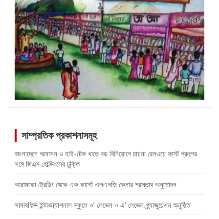
সাম্প্রতিক প্রকাশনাসমূহ
বাংলাদেশে আবাসন ও হাই-টেক খাতে বড় বিনিয়োগে চায়না রেলওয়ে ফার্স্ট গ্রুপের
সঙ্গে জিএম হোল্ডিংসের চুক্তি
আরামকো ট্রেডিং থেকে এক কার্গো এলএনজি কেনার প্রস্তাব অনুমোদন
সামারফিল্ড ইন্টারন্যাশনাল স্কুলে ও’ লেভেল ও এ’ লেভেল গ্র্যাজুয়েশন অনুষ্ঠিত