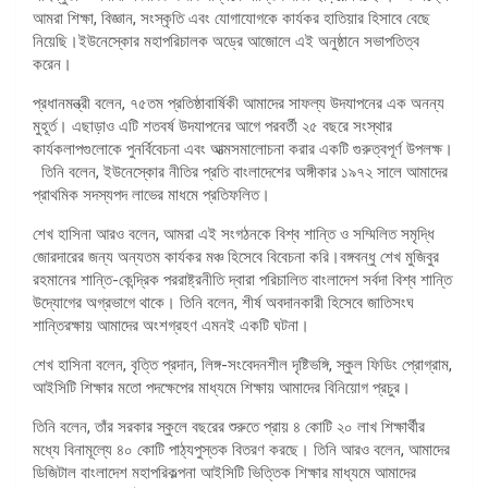
আমরা শিক্ষা, বিজ্ঞান, সংস্কৃতি এবং যোগাযোগকে কার্যকর হাতিয়ার হিসাবে বেছে
নিয়েছি।ইউনেস্কোর মহাপরিচালক অড্রে আজোলে এই অনুষ্ঠানে সভাপতিত্ব
করেন।
প্রধানমন্ত্রী বলেন, ৭৫তম প্রতিষ্ঠাবার্ষিকী আমাদের সাফল্য উদযাপনের এক অনন্য
মুহূর্ত। এছাড়াও এটি শতবর্ষ উদযাপনের আগে পরবর্তী ২৫ বছরে সংস্থার
কার্যকলাপগুলোকে পুনর্বিবেচনা এবং আত্মসমালোচনা করার একটি গুরুত্বপূর্ণ উপলক্ষ।
তিনি বলেন, ইউনেস্কোর নীতির প্রতি বাংলাদেশের অঙ্গীকার ১৯৭২ সালে আমাদের
প্রাথমিক সদস্যপদ লাভের মাধমে প্রতিফলিত।
শেখ হাসিনা আরও বলেন, আমরা এই সংগঠনকে বিশ্ব শান্তি ও সম্মিলিত সমৃদ্ধি
জোরদারের জন্য অন্যতম কার্যকর মঞ্চ হিসেবে বিবেচনা করি।বঙ্গবন্ধু শেখ মুজিবুর
রহমানের শান্তি-কেন্দ্রিক পররাষ্ট্রনীতি দ্বারা পরিচালিত বাংলাদেশ সর্বদা বিশ্ব শান্তি
উদ্যোগের অগ্রভাগে থাকে। তিনি বলেন, শীর্ষ অবদানকারী হিসেবে জাতিসংঘ
শান্তিরক্ষায় আমাদের অংশগ্রহণ এমনই একটি ঘটনা।
শেখ হাসিনা বলেন, বৃত্তি প্রদান, লিঙ্গ-সংবেদনশীল দৃষ্টিভঙ্গি, স্কুল ফিডিং প্রোগ্রাম,
আইসিটি শিক্ষার মতো পদক্ষেপের মাধ্যমে শিক্ষায় আমাদের বিনিয়োগ প্রচুর।
তিনি বলেন, তাঁর সরকার স্কুলে বছরের শুরুতে প্রায় ৪ কোটি ২০ লাখ শিক্ষার্থীর
মধ্যে বিনামূল্যে ৪০ কোটি পাঠ্যপুস্তক বিতরণ করছে। তিনি আরও বলেন, আমাদের
ডিজিটাল বাংলাদেশ মহাপরিকল্পনা আইসিটি ভিত্তিক শিক্ষার মাধ্যমে আমাদের