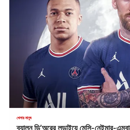
খেলার মানুষ
ব্যালন ডি’অরের লড়াইয়ে মেসি-নেইমার-এমবাপ