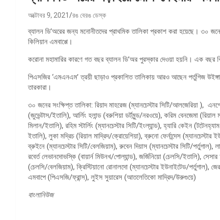
অক্টোবর 9, 2021
রঙ বেরঙ ডেস্ক
ব্যালন ডি’অরের জন্য মনোনীতদের প্রাথমিক তালিকা প্রকাশ করা হয়েছে। ৩০ জন
কিলিয়ান এমবাপ্পে।
করোনা মহামারির কারণে গত বছর ব্যালন ডি’অর পুরস্কার দেওয়া হয়নি। এক বছর বিরত
পিএসজির ‘এমএনএম’ ত্রয়ী ছাড়াও প্রকাশিত তালিকায় আরও আছেন পর্তুগিজ উইঙ্গার 
তারকারা।
৩০ জনের সংক্ষিপ্ত তালিকা: রিয়াদ মাহরেজ (ম্যানচেস্টার সিটি/আলজেরিয়া ), এনগোলো ক
(জুভেন্টাস/ইতালি), আর্লিং হলান্ড (বরুশিয়া ডর্টমুন্ড/নরওয়ে), করিম বেনজেমা (রিয়াল 
মিলান/ইতালি), রহিম স্টার্লিং (ম্যানচেস্টার সিটি/ইংল্যান্ড), হ্যারি কেইন (টটেনহ্যা
ইতালি), লুকা মদ্রিচ (রিয়াল মাদ্রিদ/ক্রোয়েশিয়া), ব্রুনো ফের্নান্দেস (ম্যানচেস্টা
ব্রুইনে (ম্যানচেস্টার সিটি/বেলজিয়াম), রুবেন দিয়াস (ম্যানচেস্টার সিটি/পর্তুগাল), 
রবের্ত লেভানদোভস্কি (বায়ার্ন মিউনখ/পোল্যান্ড), জর্জিনিয়ো (চেলসি/ইতালি), সেস
(চেলসি/বেলজিয়াম), ক্রিস্টিয়ানো রোনালদো (ম্যানচেস্টার ইউনাইটেড/পর্তুগাল), জেরা
এমবাপে (পিএসজি/ফ্রান্স), লুইস সুয়ারেস (আতলেতিকো মাদ্রিদ/উরুগুয়ে)
বাংলানিউজ