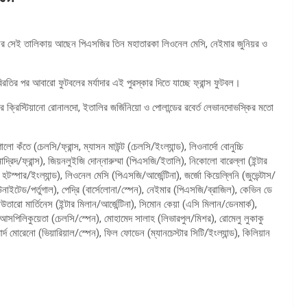
ের সেই তালিকায় আছেন পিএসজির তিন মহাতারকা লিওনেল মেসি, নেইমার জুনিয়র ও
ির পর আবারো ফুটবলের মর্যাদার এই পুরস্কার দিতে যাচ্ছে ফ্রান্স ফুটবল।
ক্রিস্টিয়ানো রোনালদো, ইতালির জর্জিনিয়ো ও পোলান্ডের রবের্ত লেভানদোভস্কির মতো
ঁতে (চেলসি/ফ্রান্স, ম্যাসন মাউন্ট (চেলসি/ইংল্যান্ড), লিওনার্দো বোনুচ্চি
মাদ্রিদ/ফ্রান্স), জিয়নলুইজি দোন্নারুম্মা (পিএসজি/ইতালি), নিকোলো বারেল্লা (ইন্টার
ম হটস্পার/ইংল্যান্ড), লিওনেল মেসি (পিএসজি/আর্জেন্টিনা), জর্জো কিয়েল্লিনি (জুভেন্টাস/
র ইউনাইটেড/পর্তুগাল), পেদ্রি (বার্সেলোনা/স্পেন), নেইমার (পিএসজি/ব্রাজিল), কেভিন ডে
লাউতারো মার্তিনেস (ইন্টার মিলান/আর্জেন্টিনা), সিমোন কেয়া (এসি মিলান/ডেনমার্ক),
ার আসপিলিকুয়েতা (চেলসি/স্পেন), মোহামেদ সালাহ (লিভারপুল/মিশর), রোমেলু লুকাকু
র্দ মোরেনো (ভিয়ারিয়াল/স্পেন), ফিল ফোডেন (ম্যানচেস্টার সিটি/ইংল্যান্ড), কিলিয়ান