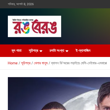
Skip
শনিবার, আগস্ট 8, 2026
to
content
Rangberang.com.bd
রঙ বেরঙ
মূল পাতা
সূচিপত্র
চলতি সংখ্যা
ই-ম্যাগাজিন
Home
সূচিপত্র
খেলার মানুষ
ব্যালন ডি’অরের লড়াইয়ে মেসি-নেইমার-এমবাপ্পে