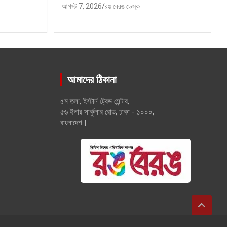
আগস্ট 7, 2026
রঙ বেরঙ ডেস্ক
আমাদের ঠিকানা
৫ম তলা, ইস্টার্ন ট্রেড সেন্টার,
৫৬ ইনার সার্কুলার রোড, ঢাকা - ১০০০,
বাংলাদেশ |