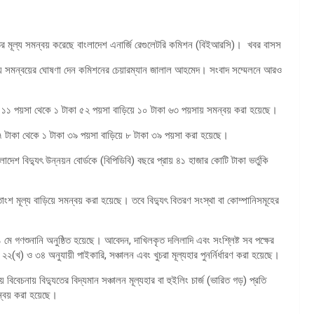
যুতের মূল্য সমন্বয় করেছে বাংলাদেশ এনার্জি রেগুলেটরি কমিশন (বিইআরসি)। খবর বাসস
ূল্য সমন্বয়ের ঘোষণা দেন কমিশনের চেয়ারম্যান জালাল আহমেদ। সংবাদ সম্মেলনে আরও
টাকা ১১ পয়সা থেকে ১ টাকা ৫২ পয়সা বাড়িয়ে ১০ টাকা ৬৩ পয়সায় সমন্বয় করা হয়েছে।
 ৭ টাকা থেকে ১ টাকা ৩৯ পয়সা বাড়িয়ে ৮ টাকা ৩৯ পয়সা করা হয়েছে।
েশ বিদ্যুৎ উন্নয়ন বোর্ডকে (বিপিডিবি) বছরে প্রায় ৪১ হাজার কোটি টাকা ভর্তুকি
াংশ মূল্য বাড়িয়ে সমন্বয় করা হয়েছে। তবে বিদ্যুৎ বিতরণ সংস্থা বা কোম্পানিসমূহের
ে গণশুনানি অনুষ্ঠিত হয়েছে। আবেদন, দাখিলকৃত দলিলাদি এবং সংশ্লিষ্ট সব পক্ষের
(খ) ও ৩৪ অনুযায়ী পাইকারি, সঞ্চালন এবং খুচরা মূল্যহার পুনর্নির্ধারণ করা হয়েছে।
বেচনায় বিদ্যুতের বিদ্যমান সঞ্চালন মূল্যহার বা হুইলিং চার্জ (ভারিত গড়) প্রতি
ন্বয় করা হয়েছে।