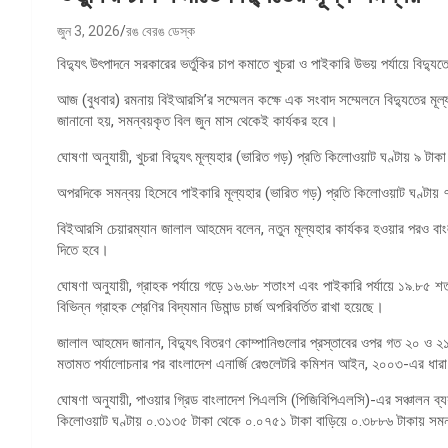
জুন 3, 2026
রঙ বেরঙ ডেস্ক
বিদ্যুৎ উৎপাদনে সরকারের ভর্তুকির চাপ কমাতে খুচরা ও পাইকারি উভয় পর্যায়ে বিদ্
আজ (বুধবার) রমনায় বিইআরসি’র সম্মেলন কক্ষে এক সংবাদ সম্মেলনে বিদ্যুতের ম
জানানো হয়, সমন্বয়কৃত বিল জুন মাস থেকেই কার্যকর হবে।
ঘোষণা অনুযায়ী, খুচরা বিদ্যুৎ মূল্যহার (ভারিত গড়) প্রতি কিলোওয়াট ঘণ্টায় ৯ 
অপরদিকে সমন্বয় হিসেবে পাইকারি মূল্যহার (ভারিত গড়) প্রতি কিলোওয়াট ঘণ্টায়
বিইআরসি চেয়ারম্যান জালাল আহমেদ বলেন, নতুন মূল্যহার কার্যকর হওয়ার পরও বাংলাদ
দিতে হবে।
ঘোষণা অনুযায়ী, গ্রাহক পর্যায়ে গড়ে ১৬.৬৮ শতাংশ এবং পাইকারি পর্যায়ে ১৯.৮৫ শত
বিভিন্ন গ্রাহক শ্রেণির বিদ্যমান ডিমান্ড চার্জ অপরিবর্তিত রাখা হয়েছে।
জালাল আহমেদ জানান, বিদ্যুৎ বিতরণ কোম্পানিগুলোর প্রস্তাবের ওপর গত ২০ ও ২১ ম
মতামত পর্যালোচনার পর বাংলাদেশ এনার্জি রেগুলেটরি কমিশন আইন, ২০০৩-এর ধারা ২২
ঘোষণা অনুযায়ী, পাওয়ার গ্রিড বাংলাদেশ পিএলসি (পিজিবিপিএলসি)-এর সঞ্চালন ব্যয় বি
কিলোওয়াট ঘণ্টায় ০.৩১৩৫ টাকা থেকে ০.০৭৫১ টাকা বাড়িয়ে ০.৩৮৮৬ টাকায় সম