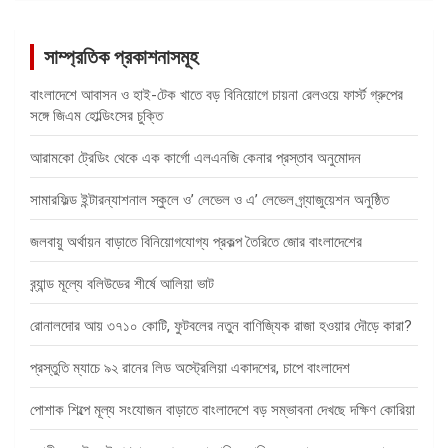
সাম্প্রতিক প্রকাশনাসমূহ
বাংলাদেশে আবাসন ও হাই-টেক খাতে বড় বিনিয়োগে চায়না রেলওয়ে ফার্স্ট গ্রুপের
সঙ্গে জিএম হোল্ডিংসের চুক্তি
আরামকো ট্রেডিং থেকে এক কার্গো এলএনজি কেনার প্রস্তাব অনুমোদন
সামারফিল্ড ইন্টারন্যাশনাল স্কুলে ও’ লেভেল ও এ’ লেভেল গ্র্যাজুয়েশন অনুষ্ঠিত
জলবায়ু অর্থায়ন বাড়াতে বিনিয়োগযোগ্য প্রকল্প তৈরিতে জোর বাংলাদেশের
ব্র্যান্ড মূল্যে বলিউডের শীর্ষে আলিয়া ভাট
রোনালদোর আয় ৩৭১০ কোটি, ফুটবলের নতুন বাণিজ্যিক রাজা হওয়ার দৌড়ে কারা?
প্রস্তুতি ম্যাচে ৯২ রানের লিড অস্ট্রেলিয়া একাদশের, চাপে বাংলাদেশ
পোশাক শিল্পে মূল্য সংযোজন বাড়াতে বাংলাদেশে বড় সম্ভাবনা দেখছে দক্ষিণ কোরিয়া