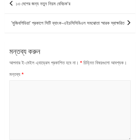
১৩ দেশের জন্য নতুন নিয়ম বেবিচক’র
ন্যাভিগেশন
‘মুজিবপিডিয়া’ প্রকাশে সিটি ব্যাংক-এইচসিসিবিএল সমঝোতা স্মারক স্বাক্ষরিত
মন্তব্য করুন
আপনার ই-মেইল এ্যাড্রেস প্রকাশিত হবে না।
*
চিহ্নিত বিষয়গুলো আবশ্যক।
মন্তব্য
*