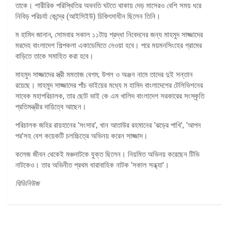
তাকে। শারীরিক পরিস্থিতির অবনতি ঘটতে থাকায় দেড় মাসেরও বেশি সময় ধরে
নিবিড় পরিচর্যা কেন্দ্রে (আইসিইউ) চিকিৎসাধীন ছিলেন তিনি।
ম হামিদ জানান, সোমবার সকাল ১১টায় শ্রদ্ধা নিবেদনের জন্য মাহমুদ সাজ্জাদের
মরদেহ বাংলাদেশ শিল্পকলা একাডেমিতে নেওয়া হবে। পরে ময়মনসিংহের গ্রামের
বাড়িতে তাকে সমাহিত করা হবে।
মাহমুদ সাজ্জাদের স্ত্রী মমতাজ বেগম; উপল ও অঞ্জন নামে তাদের দুই সন্তান
রয়েছে। মাহমুদ সাজ্জাদের পাঁচ ভাইয়ের মধ্যে ম হামিদ বাংলাদেশের টেলিভিশনের
সাবেক মহাপরিচালক, তার ছোট ভাই কে এম খালিদ বাংলাদেশ সরকারের সংস্কৃতি
প্রতিমন্ত্রীর দায়িত্বে আছেন।
পরিচালক জহির রায়হানের ‘সংসার’, খান আতাউর রহমানের ‘ঝড়ের পাখি’, ‘আপন
পর’সহ বেশ কয়েকটি চলচ্চিত্রে অভিনয় করেন সাজ্জাদ।
কলেজ জীবন থেকেই মঞ্চনাটকে যুক্ত ছিলেন। নিয়মিত অভিনয় করেছেন টিভি
নাটকেও। তার অভিনীত প্রথম ধারাবাহিক নাটক ‘সকাল সন্ধ্যা’।
বিডিনিউজ
পোস্ট