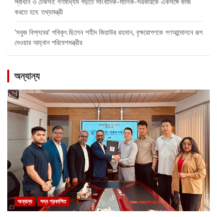
স্বাধীন ও টেকসই গণমাধ্যম গড়তে সাংবাদিক-মালিক-সরকারকে একসঙ্গে কাজ
করতে হবে: তথ্যমন্ত্রী
‘সবুজ বিপ্লবের’ পথিকৃৎ ছিলেন শহীদ জিয়াউর রহমান, বৃক্ষরোপণকে গণআন্দোলনে রূপ
দেওয়ার আহ্বান পরিবেশমন্ত্রীর
অন্যান্য
অন্যান্য
সদ্য প্রকাশিত