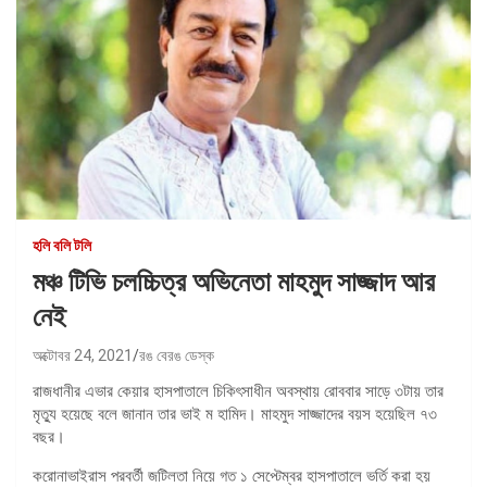
হলি বলি টলি
মঞ্চ টিভি চলচ্চিত্র অভিনেতা মাহমুদ সাজ্জাদ আর
নেই
অক্টোবর 24, 2021
রঙ বেরঙ ডেস্ক
রাজধানীর এভার কেয়ার হাসপাতালে চিকিৎসাধীন অবস্থায় রোববার সাড়ে ৩টায় তার
মৃত্যু হয়েছে বলে জানান তার ভাই ম হামিদ। মাহমুদ সাজ্জাদের বয়স হয়েছিল ৭৩
বছর।
করোনাভাইরাস পরবর্তী জটিলতা নিয়ে গত ১ সেপ্টেম্বর হাসপাতালে ভর্তি করা হয়