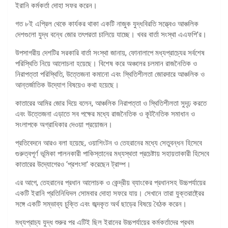
ইরানি কর্মকর্তা দোহা সফর করেন।
গত ৮ই এপ্রিল থেকে কার্যকর থাকা একটি নাজুক যুদ্ধবিরতি সত্ত্বেও আঞ্চলিক
দেশগুলো যুদ্ধ বন্ধে জোর তৎপরতা চালিয়ে যাচ্ছে। খবর বার্তা সংস্থা এএফপি’র।
উপসাগরীয় দেশটির সরকারি বার্তা সংস্থা জানায়, ফোনালাপে মধ্যপ্রাচ্যের সর্বশেষ
পরিস্থিতি নিয়ে আলোচনা হয়েছে। বিশেষ করে অঞ্চলের চলমান রাজনৈতিক ও
নিরাপত্তা পরিস্থিতি, উত্তেজনা কমানো এবং স্থিতিশীলতা জোরদারে আঞ্চলিক ও
আন্তর্জাতিক উদ্যোগ বিষয়েও কথা হয়েছে।
কাতারের আমির জোর দিয়ে বলেন, আঞ্চলিক নিরাপত্তা ও স্থিতিশীলতা সুদৃঢ় করতে
এবং উত্তেজনা এড়াতে সব পক্ষের মধ্যে রাজনৈতিক ও কূটনৈতিক সমাধান ও
সংলাপকে অগ্রাধিকার দেওয়া প্রয়োজন।
প্রতিবেদনে আরও বলা হয়েছে, ওয়াশিংটন ও তেহরানের মধ্যে সেতুবন্ধন হিসেবে
গুরুত্বপূর্ণ ভূমিকা পালনকারী পাকিস্তানের মধ্যস্থতা প্রচেষ্টায় সহায়তাকারী হিসেবে
কাতারের উদ্যোগেরও ‘প্রশংসা’ করেছেন ট্রাম্প।
এর আগে, তেহরানের প্রধান আলোচক ও কেন্দ্রীয় ব্যাংকের প্রধানসহ উচ্চপর্যায়ের
একটি ইরানি প্রতিনিধিদল সোমবার দোহা সফরে যায়। সেখানে তারা যুক্তরাষ্ট্রের
সঙ্গে একটি সম্ভাব্য চুক্তি এবং জব্দকৃত অর্থ ছাড়ের বিষয়ে বৈঠক করেন।
মধ্যপ্রাচ্য যুদ্ধ শুরুর পর এটিই ছিল ইরানের উচ্চপর্যায়ের কর্মকর্তাদের প্রথম