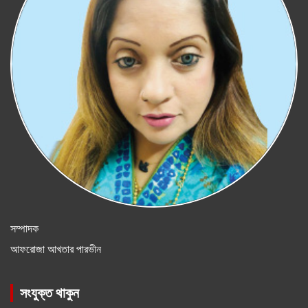
সম্পাদক
আফরোজা আখতার পারভীন
সংযুক্ত থাকুন