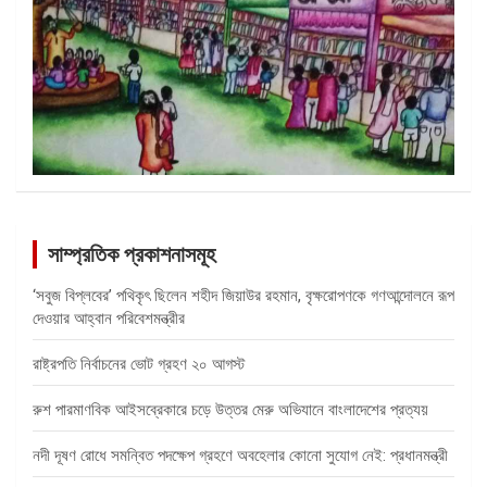
সাম্প্রতিক প্রকাশনাসমূহ
‘সবুজ বিপ্লবের’ পথিকৃৎ ছিলেন শহীদ জিয়াউর রহমান, বৃক্ষরোপণকে গণআন্দোলনে রূপ
দেওয়ার আহ্বান পরিবেশমন্ত্রীর
রাষ্ট্রপতি নির্বাচনের ভোট গ্রহণ ২০ আগস্ট
রুশ পারমাণবিক আইসব্রেকারে চড়ে উত্তর মেরু অভিযানে বাংলাদেশের প্রত্যয়
নদী দূষণ রোধে সমন্বিত পদক্ষেপ গ্রহণে অবহেলার কোনো সুযোগ নেই: প্রধানমন্ত্রী