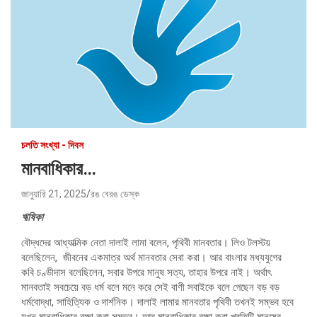
চলতি সংখ্যা - দিবস
মানবাধিকার…
জানুয়ারি 21, 2025
রঙ বেরঙ ডেস্ক
ঋষিকা
বৌদ্ধদের আধ্যাত্মিক নেতা দালাই লামা বলেন, পৃথিবী মানবতার। লিও টলস্টয়
বলেছিলেন, জীবনের একমাত্র অর্থ মানবতার সেবা করা। আর বাংলার মধ্যযুগের
কবি চণ্ডীদাস বলেছিলেন, সবার উপরে মানুষ সত্য, তাহার উপরে নাই। অর্থাৎ
মানবতাই সবচেয়ে বড় ধর্ম বলে মনে করে সেই বাণী সবাইকে বলে গেছেন বড় বড়
ধর্মবোদ্ধা, সাহিত্যিক ও দার্শনিক। দালাই লামার মানবতার পৃথিবী তখনই সম্ভব হবে
যখন মানবাধিকার রক্ষা করা সম্ভব। আর মানবাধিকার রক্ষা করা প্রতিটি মানুষের