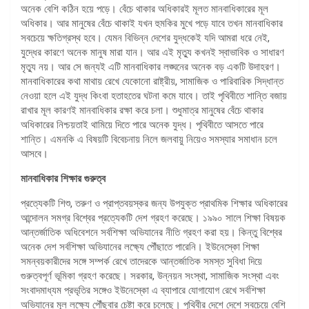
অনেক বেশি কঠিন হয়ে পড়ে। বেঁচে থাকার অধিকারই মূলত মানবাধিকারের মূল
অধিকার। আর মানুষের বেঁচে থাকাই যখন হুমকির মুখে পড়ে যাবে তখন মানবাধিকার
সবচেয়ে ক্ষতিগ্রস্থ হবে। যেমন বিভিন্ন দেশের যুদ্ধকেই যদি আমরা ধরে নেই,
যুদ্ধের কারণে অনেক মানুষ মারা যান। আর এই মৃত্যু কখনই স্বাভাবিক ও সাধারণ
মৃত্যু নয়। আর সে জন্যই এটি মানবাধিকার লঙ্ঘনের অনেক বড় একটি উদাহরণ।
মানবাধিকারের কথা মাথায় রেখে যেকোনো রাষ্ট্রীয়, সামাজিক ও পারিবারিক সিদ্ধান্ত
নেওয়া হলে এই যুদ্ধ কিংবা হতাহতের ঘটনা কমে যাবে। তাই পৃথিবীতে শান্তি বজায়
রাখার মূল কারণই মানবাধিকার রক্ষা করে চলা। শুধুমাত্র মানুষের বেঁচে থাকার
অধিকারের নিশ্চয়তাই থামিয়ে দিতে পারে অনেক যুদ্ধ। পৃথিবীতে আসতে পারে
শান্তি। এমনকি এ বিষয়টি বিবেচনায় নিলে জলবায়ু নিয়েও সমস্যার সমাধান চলে
আসবে।
মানবাধিকার শিক্ষার গুরুত্ব
প্রত্যেকটি শিশু, তরুণ ও প্রাপ্তবয়স্কর জন্য উপযুক্ত প্রাথমিক শিক্ষার অধিকারের
আন্দোলন সমগ্র বিশ্বের প্রত্যেকটি দেশ গ্রহণ করেছে। ১৯৯০ সালে শিক্ষা বিষয়ক
আন্তর্জাতিক অধিবেশনে সর্বশিক্ষা অভিযানের নীতি গ্রহণ করা হয়। কিন্তু বিশ্বের
অনেক দেশ সর্বশিক্ষা অভিযানের লক্ষ্যে পৌঁছাতে পারেনি। ইউনেস্কো শিক্ষা
সমন্বয়কারীদের সঙ্গে সম্পর্ক রেখে তাদেরকে আন্তর্জাতিক সমস্ত সুবিধা দিয়ে
গুরুত্বপূর্ণ ভূমিকা গ্রহণ করেছে। সরকার, উন্নয়ন সংস্থা, সামাজিক সংস্থা এবং
সংবাদমাধ্যম প্রভৃতির সঙ্গেও ইউনেস্কো এ ব্যাপারে যোগাযোগ রেখে সর্বশিক্ষা
অভিযানের মূল লক্ষ্যে পৌঁছবার চেষ্টা করে চলেছে। পৃথিবীর দেশে দেশে সবচেয়ে বেশি