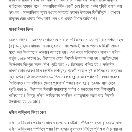
দায়িত্বের মধ্যেই পড়ে। মানবাধিকারহীন একটি দেশ কিংবা একটা পৃথিবী কল্পনা করা
ভয়ংকর। মানবাধিকার শূন্য হওয়ার সবচেয়ে ভয়াবহ উদাহরন ফিলিস্তিন। যেখানে
মানুষের বেঁচে থাকার দিনগুলোই যেন এক একটা বিশাল অভিশাপ।
মানবাধিকার দিবস
১৯৫০ সালের ৪ ডিসেম্বর জাতিসংঘ সাধারণ পরিষদের ৩১৭তম পূর্ণ অধিবেশনে ৪২৩
(৫) অনুচ্ছেদের মাধ্যমে সদস্যভুক্ত দেশসহ আগ্রহী সংস্থাগুলোকে দিনটি তাদের
মতো করে উদযাপনের আহ্বান জানানো হয়। এর আগে জাতিসংঘের সাধারণ পরিষদ
কর্তৃক ১৯৪৮ সালের ১০ ডিসেম্বর থেকে দিবসটি উদযাপন করা হয়। জাতিসংঘের
নির্দেশনায় বিশ্বের সকল দেশে প্রতি বছর ১০ ডিসেম্বর পালিত হয়। সর্বজনীন
মানবাধিকার ঘোষণা ছিল দ্বিতীয় বিশ্বযুদ্ধ পরবর্তী নবরূপে সৃষ্ট জাতিসংঘের অন্যতম
বৃহৎ অর্জন। ঐতিহ্যগতভাবে ১০ ডিসেম্বরকে কেন্দ্র করে প্রতি পাঁচ বৎসর অন্তর
‘জাতিসংঘের মানবাধিকার ক্ষেত্র পুরস্কার’ প্রদান করা হয়। ১৯৪৮ সাল থেকে
প্রতি বছর ১০ ডিসেম্বর দিবসটি যথাযোগ্য মর্যাদা ও গুরুত্বের সঙ্গে বিশ্বব্যাপী
পালিত হয়। কিন্তু, দক্ষিণ আফ্রিকায় শার্পভিল গণহত্যাকে স্মরণ করে দিবসটি
উদযাপিত হয় ২১ মার্চ।
দক্ষিণ আফ্রিকা ভিন্ন কেন
দক্ষিণ আফ্রিকার প্রথম ও সহিংস বিক্ষোভের ঘটনা শার্পভিল গণহত্যা। ১৯৬০ সালে
দক্ষিণ আফ্রিকার শার্পভিলে প্রায় বিশ হাজার কৃষ্ণাঙ্গের মিছিলে পুলিশ গুলি চালায় যা