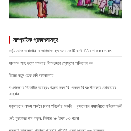
সাম্প্রতিক প্রকাশনাসমূহ
বর্জ্য থেকে জ্বালানি: বায়োগ্যাসে ২৩,৭৩১ কোটি রুপি বিনিয়োগ করবে ভারত
সালমান শাহ হত্যা মামলায় বিমানবন্দরে গ্রেপ্তার অভিনেতা ডন
মিমের নতুন বোল্ড ছবি আলোচনায়
বাংলাদেশের ডিজিটাল ভবিষ্যৎ গড়তে সরকারি-বেসরকারি অংশীদারত্ব জোরদারের
আহ্বান
সবুজায়নের লক্ষ্য অর্জনে চারার পরিচর্যায় জরুরি – বৃক্ষমেলার সমাপনীতে পরিবেশমন্ত্রী
জেট ফুয়েলের দাম বাড়ল, লিটারে ২৮ টাকা ৫৩ পয়সা
যানজটে আদালতে পৌঁছাতে পারেননি পরীমনি, জেরা পিছিয়ে ৩০ নভেম্বর