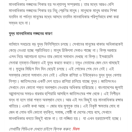
মানবাধিকার লঙ্ঘনের শিকার হয় সংখ্যালঘু সম্প্রদায়। তার মধ্যে আরও বেশি
মানবাধিকার লঙ্ঘনের শিকার হয় নিচু শ্রেণির মানুষ। মানুষকে মানুষ ভাবার শিক্ষা
যতদিন না পর্যন্ত মানুষের মধ্যে আসবে ততদিন মানবাধিকার পরিপূর্ণভাবে রক্ষা করা
সম্ভব হবে না।
যুদ্ধ মানবাধিকার লঙ্ঘনের কারণ
বর্তমানে সবচেয়ে বড় যুদ্ধ ফিলিস্তিনে চলছে। সেখানের মানুষের থাকার অধিকারকেই
কেড়ে নেওয়া হচ্ছে প্রতিনিয়ত। মানুষ চিকিৎসা সেবাও পাচ্ছে না। বিশ্ব দরবারে
এসব নিয়ে আলোচনা হলেও তার কোনো সমাধান দেখছে না বিশ্ব। ইসরায়েলি
সেনারা ত্যক্ত-বিরক্ত এই যুদ্ধ করতে করতে। তবুও নেতাদের জেদ যেন থামছেই
না। মৃত্যুর মিছিল দিন দিন বেড়েই চলছে। এই শোকের শেষ যেন নেই। এই
সমস্যার কোনো সমাধান যেন নেই। এদিকে রাশিয়া ও ইউক্রেনও যুদ্ধ যুদ্ধ খেলায়
লিপ্ত। জাতিসংঘের একটি দেশ হয়েও রাশিয়া চালিয়ে যাচ্ছে যুদ্ধ। জাতিসংঘও
সেখানে যেন কোনো শক্ত অবস্থান নেওয়ার অধিকার হারিয়েছে। বাংলাদেশের জুলাই
আন্দোলনের সময়ও বারবার হুশিয়ারি আসছিল জাতিসংঘের পক্ষ থেকে। এই নিপীড়ন
বন্ধ না হলে তারা শক্ত অবস্থান নেবে। আর এই সব কিছুই হয় মানবাধিকার রক্ষার
খাতিরে। একটা কথা আছে – জোর যার মুল্লুক তার। এই নিকৃষ্ট ক্ষমতার মোহ বা
জেদ বা লোভ যদি কোনো ব্যক্তি, সমাজ, গোষ্ঠী বা দেশের পেয়ে বসে, সেখানে
মানবাধিকার বলতে কিছুই থাকে না। তা লঙ্ঘিত হয়। যা এখন হরহামেশাই হচ্ছে।
লেখাটির পিডিএফ দেখতে চাইলে ক্লিক করুন:
দিবস