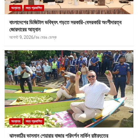
অন্যান্য
সদ্য প্রকাশিত
বাংলাদেশের ডিজিটাল ভবিষ্যৎ গড়তে সরকারি-বেসরকারি অংশীদারত্ব
জোরদারের আহ্বান
আগস্ট 9, 2026
রঙ বেরঙ ডেস্ক
অন্যান্য
সদ্য প্রকাশিত
ঝালকাঠির ভাসমান পেয়ারার বাজার পরিদর্শন মার্কিন রাষ্ট্রদূতের