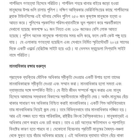
শার্পভিলে গণহত্যা হিসেবে পরিচিত। শার্পভিল শহরে থানার বাইরে জড়ো হওয়া
মানুষদের উপর গুলি চালায় পুলিশ। দক্ষিণ আফ্রিকার ভেরিনিগিংয়ের কাছে শার্পভিলের
ব্ল্যাক টাউনশিপের এই ঘটনায় সেদিন পুলিশ ২৫০ জন কৃষ্ণাঙ্গ মানুষকে হত্যা ও
আহত করে। পুলিশের প্রকাশিত পরিসংখ্যানটিকে ভুল প্রমাণ করে পরবর্তীকালে
দেখানো হয়েছে কমপক্ষে ৯১ জন নিহত এবং ২৩৮ জনেরও বেশি লোক আহত
হয়েছে। পুলিশ অনেক মানুষকে পালানোর সময় গুলি করে, ফলে কেউ কেউ পঙ্গু হয়ে
যায়। যে এলাকায় গণহত্যা হয়েছিল এবং সেখানে নির্মিত স্মৃতিসৌধটি ২০২৪ সালের
দিকে একটি ওয়ার্ল্ড হেরিটেজ সাইট হয়ে ওঠে। যা নেলসন ম্যান্ডেলা লিগ্যাসি সাইট
নামে পরিচিত।
মানবাধিকার রক্ষার গুরুত্ব
প্রত্যেক ব্যক্তির মৌলিক অধিকার স্বীকৃতি দেওয়ার একটি উপায় হলো তাদের
মানবাধিকারকে স্বীকৃতি দেওয়া এবং সম্মান করা। মানবাধিকার হলো সমতা এবং
ন্যায্যতার সঙ্গে সম্পর্কিত নীতি। যে নীতি জীবন সম্পর্কে পছন্দ করার এবং মানুষ
হিসেবে আমাদের সম্ভাবনা বিকাশের স্বাধীনতাকে স্বীকৃতি দেয়। অর্থাৎ মানুষের বেঁচে
থাকার সাধারণ সব অধিকার নিশ্চিত করাই মানবাধিকার। একটি শিশু অলিখিতভাবে
তার মানবাধিকার নিয়েই জন্ম নেয়। তবে বিভিন্নভাবে তার মানবাধিকার লঙ্ঘিত হয়।
আর এই লঙ্ঘন হতে পারে পারিবারিক, রাষ্ট্রীয় কিংবা বৈশ্বিকভাবেও। মানুষমাত্রই এ
অধিকার ভোগ করবে এবং চর্চা করবে। তবে এ চর্চা অন্যের ক্ষতিসাধন ও প্রশান্তি
বিনষ্টের কারণ হতে পারবে না। যেকোনো বিবেচনায় প্রতিটি মানুষের বৈষম্য-বঞ্চনা
থেকে মুক্ত হয়ে বাঁচার অধিকার রয়েছে। এই অধিকারে ব্যাঘাত ঘটলে বেঁচে থাকা