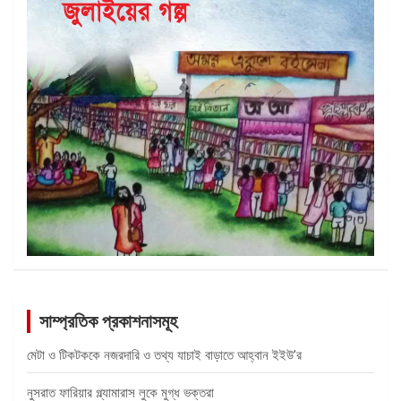
সাম্প্রতিক প্রকাশনাসমূহ
মেটা ও টিকটককে নজরদারি ও তথ্য যাচাই বাড়াতে আহ্বান ইইউ’র
নুসরাত ফারিয়ার গ্ল্যামারাস লুকে মুগ্ধ ভক্তরা