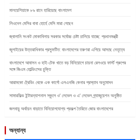
মালয়েশিয়াকে ৮৯ রানে হারিয়েছে বাংলাদেশ
লিওনেল মেসির বাবা হোর্হে মেসি মারা গেছেন
জ্বালানি সংকট মোকাবিলায় সরকার সর্বোচ্চ চেষ্টা চালিয়ে যাচ্ছে: প্রধানমন্ত্রী
জুলাইয়ের উত্তরাধিকার প্রস্ফুটিত: বাংলাদেশের তরুণরা এগিয়ে আসছে নেতৃত্বে
বাংলাদেশে আবাসন ও হাই-টেক খাতে বড় বিনিয়োগে চায়না রেলওয়ে ফার্স্ট গ্রুপের
সঙ্গে জিএম হোল্ডিংসের চুক্তি
আরামকো ট্রেডিং থেকে এক কার্গো এলএনজি কেনার প্রস্তাব অনুমোদন
সামারফিল্ড ইন্টারন্যাশনাল স্কুলে ও’ লেভেল ও এ’ লেভেল গ্র্যাজুয়েশন অনুষ্ঠিত
জলবায়ু অর্থায়ন বাড়াতে বিনিয়োগযোগ্য প্রকল্প তৈরিতে জোর বাংলাদেশের
অন্যান্য