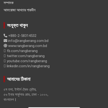
সম্পাদক
আফরোজা আখতার পারভীন
সংযুক্ত থাকুন
+880-2-58314532
info@rangberang.com.bd
www.rangberang.com.bd
fb.com/rangberang
twitter.com/rangberang
youtube.com/rangberang
linkedin.com/in/rangberang
আমাদের ঠিকানা
৫ম তলা, ইস্টার্ন ট্রেড সেন্টার,
৫৬ ইনার সার্কুলার রোড, ঢাকা - ১০০০,
বাংলাদেশ |