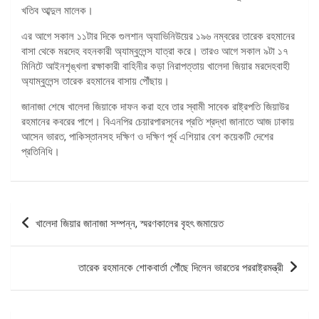
খতিব আব্দুল মালেক।
এর আগে সকাল ১১টার দিকে গুলশান অ্যাভিনিউয়ের ১৯৬ নম্বরের তারেক রহমানের
বাসা থেকে মরদেহ বহনকারী অ্যাম্বুলেন্স যাত্রা করে। তারও আগে সকাল ৯টা ১৭
মিনিটে আইনশৃঙ্খলা রক্ষাকারী বাহিনীর কড়া নিরাপত্তায় খালেদা জিয়ার মরদেহবাহী
অ্যাম্বুলেন্স তারেক রহমানের বাসায় পৌঁছায়।
জানাজা শেষে খালেদা জিয়াকে দাফন করা হবে তার স্বামী সাবেক রাষ্ট্রপতি জিয়াউর
রহমানের কবরের পাশে। বিএনপির চেয়ারপারসনের প্রতি শ্রদ্ধা জানাতে আজ ঢাকায়
আসেন ভারত, পাকিস্তানসহ দক্ষিণ ও দক্ষিণ পূর্ব এশিয়ার বেশ কয়েকটি দেশের
প্রতিনিধি।
পোস্ট
খালেদা জিয়ার জানাজা সম্পন্ন, স্মরণকালের বৃহৎ জমায়েত
ন্যাভিগেশন
তারেক রহমানকে শোকবার্তা পৌঁছে দিলেন ভারতের পররাষ্ট্রমন্ত্রী